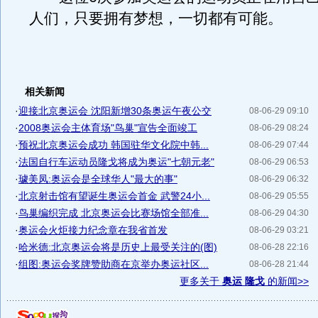
人们，只要拥有梦想，一切都有可能。
相关新闻
·
迎接北京奥运会 沈阳新增30条奥运午夜公交
08-06-29 09:10
·
2008奥运会主体育场"鸟巢"宣告全面竣工
08-06-29 08:24
·
预祝北京奥运会成功 韩国驻华文化院中韩...
08-06-29 07:44
·
法国自行车运动员隆戈将成为奥运"七朝元老"
08-06-29 06:53
·
璩美凤:奥运会是全球华人"最大的事"
08-06-29 06:32
·
北京射击馆有望诞生奥运会首金 武警24小...
08-06-29 05:55
·
鸟巢编织完成 北京奥运会比赛场馆全部准...
08-06-29 04:30
·
奥运会火炬接力纪念章在我省首发
08-06-29 03:21
·
哈米德:北京奥运会将是历史上最受关注的(图)
08-06-28 22:16
·
组图:奥运会奖牌赞助商在京举办奥运社区...
08-06-28 21:44
更多关于
奥运 隆戈
的新闻>>