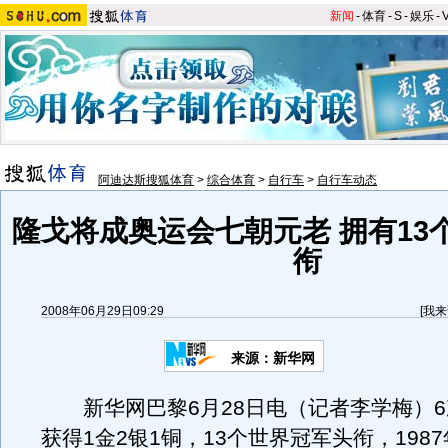
新闻
-
体育
-
S
-
娱乐
-
阿迪达斯搜狐体育
>
综合体育
>
自行车
>
自行车动态
隆戈将成奥运会七朝元老 拥有13
衔
2008年06月29日09:29
[
我来
来源：新华网
新华网巴黎6月28日电（记者李学梅）6
获得1金2银1铜，13个世界冠军头衔，1987