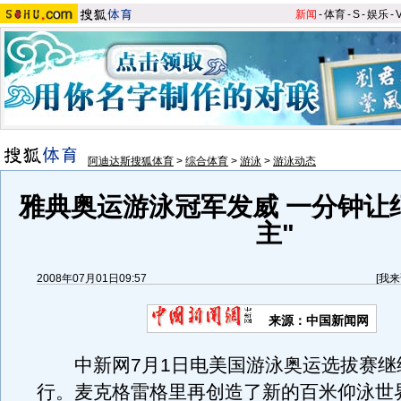
新闻
-
体育
-
S
-
娱乐
-
阿迪达斯搜狐体育
>
综合体育
>
游泳
>
游泳动态
雅典奥运游泳冠军发威 一分钟让
主"
2008年07月01日09:57
[
我来
来源：中国新闻网
中新网7月1日电美国游泳奥运选拔赛继
行。麦克格雷格里再创造了新的百米仰泳世