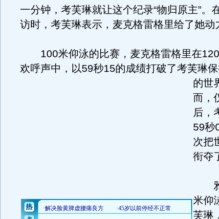
一分钟，考芙琳就让这个纪录“物归原主”。
访时，考芙琳表示，麦克格雷格里给了她动
100米仰泳的比赛，麦克格雷格里在120
欢呼声中，以59秒15的成绩打破了考芙琳保持
的世
而，
后，
59秒
次把
衔夺
雅
米仰
芙琳