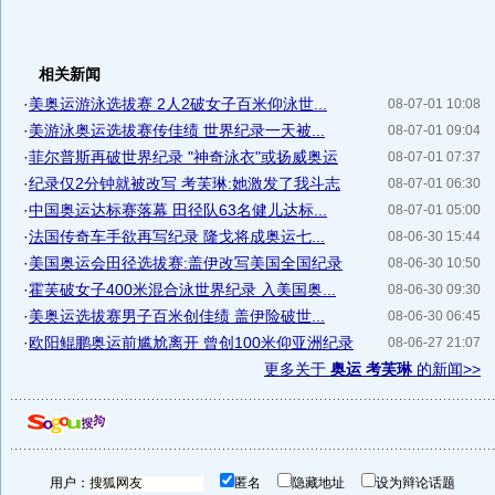
相关新闻
·
美奥运游泳选拔赛 2人2破女子百米仰泳世...
08-07-01 10:08
·
美游泳奥运选拔赛传佳绩 世界纪录一天被...
08-07-01 09:04
·
菲尔普斯再破世界纪录 "神奇泳衣"或扬威奥运
08-07-01 07:37
·
纪录仅2分钟就被改写 考芙琳:她激发了我斗志
08-07-01 06:30
·
中国奥运达标赛落幕 田径队63名健儿达标...
08-07-01 05:00
·
法国传奇车手欲再写纪录 隆戈将成奥运七...
08-06-30 15:44
·
美国奥运会田径选拔赛:盖伊改写美国全国纪录
08-06-30 10:50
·
霍芙破女子400米混合泳世界纪录 入美国奥...
08-06-30 09:30
·
美奥运选拔赛男子百米创佳绩 盖伊险破世...
08-06-30 06:45
·
欧阳鲲鹏奥运前尴尬离开 曾创100米仰亚洲纪录
08-06-27 21:07
更多关于
奥运 考芙琳
的新闻>>
用户：
匿名
隐藏地址
设为辩论话题