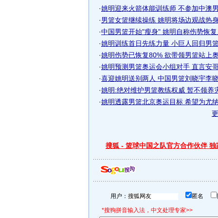
·
姚明迎来火箭体能训练师 不参加中澳男篮
·
男篮女篮继续操练 姚明将场边观战热身澳
·
中国男篮开始"瘦身" 姚明自称伤势恢
·
姚明训练首日先练力量 小巨人回归男篮主
·
姚明伤势已恢复80% 欲带领男篮站上
·
姚明预测男篮奥运会小组对手 直言安哥拉
·
喜迎姚明送别两人 中国男篮刘晓宇李晓旭
·
姚明:绝对维护男篮教练权威 暂不领养
·
姚明透露男篮北京奥运目标 希望为尤纳斯
搜狐 - 篮球中国之队官方合作伙伴 
用户：
匿名
*搜狗拼音输入法，中文处理专家>>