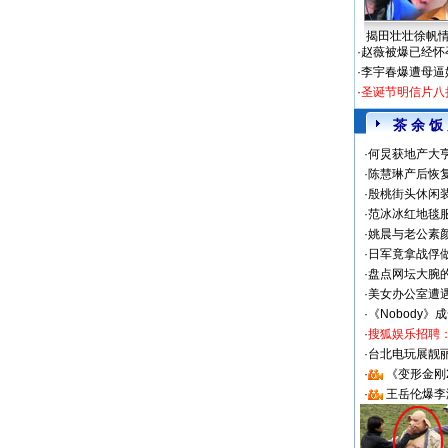
揭田壮壮徐帆
·
赵薇被爆已经怀
·
李宇春爆遭母逼
·
圣诞节明信片八
茶 余 饭
·
何炅获地产大亨
·
陈慧琳产后恢复
·
殷桃街头休闲装
·
范冰冰红地毯
·
姚晨与老公素
·
日军竟拿战俘
·
盘点网坛大腕
·
美女办公室遭
·
《Nobody》
·
搜狐娱乐招聘
·
台北电玩展靓丽S
·
《变形金刚
·
王岳伦爆李