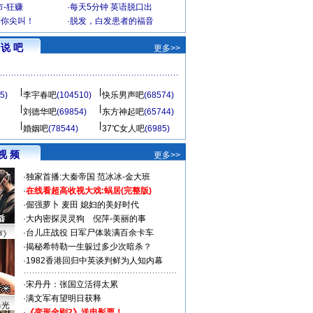
-狂赚
·
每天5分钟 英语脱口出
到你尖叫！
·
脱发，白发患者的福音
说 吧
更多>>
5)
李宇春吧
(104510)
快乐男声吧
(68574)
刘德华吧
(69854)
东方神起吧
(65744)
婚姻吧
(78544)
37℃女人吧
(6985)
视 频
更多>>
·
独家首播:大秦帝国
范冰冰-金大班
·
在线看超高收视大戏:
蜗居(完整版)
·
倔强萝卜
麦田
媳妇的美好时代
·
大内密探灵灵狗
倪萍-美丽的事
·
台儿庄战役 日军尸体装满百余卡车
声》
·
揭秘希特勒一生躲过多少次暗杀？
·
1982香港回归中英谈判鲜为人知内幕
·
宋丹丹：张国立活得太累
·
满文军有望明日获释
曝光
·
《变形金刚2》送电影票！