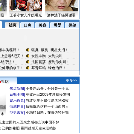
密照
王菲小女儿李嫣曝光
酒井法子痛哭谢罪
更多>>
焦点新闻
|
不要迷恋哥，哥只是一个鬼
贴贴图图
|
英媒评出2009年度搞怪发明
娱乐旮旯
|
当红明星不仅仅是名利双收
情感世界
|
后悔嫁给这样一个山西男人
型男索女
|
小糖精归来，在海边轻轻舞
口水
么出过国的人回来之后都会说中国不好
自己的旗袍照
暴雨过后天空依旧晴朗