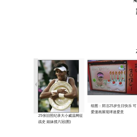
组图：郑洁25岁生日快乐 可
爱漫画展现球迷爱意
25张旧照纪录大小威温网征
战史 姐妹揽六冠(图)