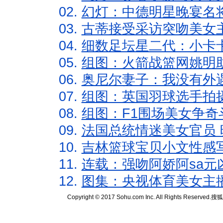
02.
幻灯：中德明星晚宴名
03.
古蒂接受采访突吻美女主
04.
细数足坛星二代：小卡卡
05.
组图：火箭战篮网姚明
06.
奥尼尔妻子：我没有外遇
07.
组图：英国羽球选手拍
08.
组图：F1围场美女争奇
09.
法国总统情迷美女官员 
10.
吉林篮球宝贝小文性感
11.
连载：强吻阿娇阿sa元
12.
图集：央视体育美女主
Copyright © 2017 Sohu.com Inc. All Rights Reserved