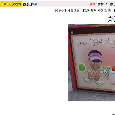
新闻
-
体育
-
S
-
娱
阿迪达斯搜狐体育
>
网球-赛车-棋牌-足彩
>
郑