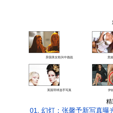
异国美女助兴中德战
意
英国羽球选手写真
伊
精
01.
幻灯：张馨予新写真曝