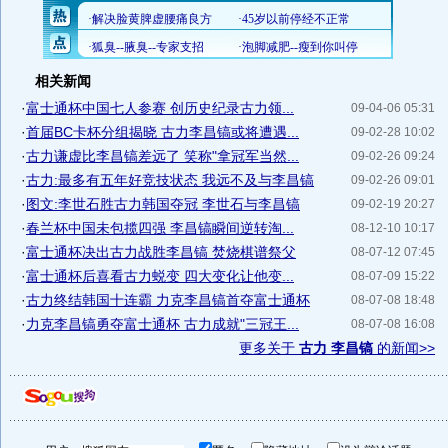
相关新闻
·
富士通杯中国七人参赛 创历史纪录古力领...
09-04-06 05:31
·
首届BC卡杯分组揭晓 古力李昌镐或将遭遇...
09-02-28 10:02
·
古力谦虚比李昌镐差远了 笑称"拿冠军当然...
09-02-26 09:24
·
古力:最多有五年好竞技状态 我远不及与李昌镐
09-02-26 09:01
·
图文:李世石胜古力韩国夺冠 李世石与李昌镐
09-02-19 20:27
·
春兰杯中国未包揽四强 李昌镐瞬间逆转淘...
08-12-10 10:17
·
富士通杯决出古力战胜李昌镐 焚烧棋谱祭父
08-07-12 07:45
·
富士通杯后喜看古力蜕变 四大变化让他变...
08-07-09 15:22
·
古力终结韩国十连霸 力克李昌镐首夺富士通杯
08-07-08 18:48
·
力克李昌镐勇夺富士通杯 古力成就"三冠王...
08-07-08 16:08
更多关于
古力 李昌镐
的新闻>>