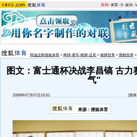
新闻
-
体育
-
S
-
娱乐
-
阿迪达斯搜狐体育
>
网球-赛车-棋牌-足彩
>
棋牌世界
>
围棋世界
图文：富士通杯决战李昌镐 古力
气"
2008年07月07日10:01
[
我来
来源：搜狐体育