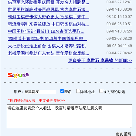
·
借冠军光环助推重庆围棋 开发名人招牌是...
09-02-27 12:41
·
世界围棋巅峰对决再战凤凰 古力李世石激...
09-07-16 08:06
·
朝鲜围棋进步惊人野心更大 欲派棋手来中...
08-10-15 10:07
·
韩流衰弱引来春兰绽放 中日韩围棋由对抗...
09-06-26 10:51
·
中国围棋“闯进”骨龄门 19名参赛选手取...
09-07-13 07:24
·
'围棋博士'欲撰写书 欲填补中国哲学思想...
09-03-03 08:20
·
大批新锐已走上前台 围棋人才培养思路积...
09-03-04 11:49
·
老板爱围棋赞助广东女队 童年爱棋拿废纸...
09-04-27 04:42
更多关于
李世石 李昌镐
的新闻>>
用户：
匿名
隐藏地址
设为辩论话题
*搜狗拼音输入法，中文处理专家>>