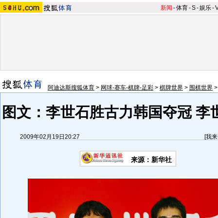
新闻
-
体育
-
S
-
娱乐
-
阿迪达斯搜狐体育
>
网球-赛车-棋牌-足彩
>
棋牌世界
>
围棋世界
图文：李世石胜古力韩国夺冠 李
2009年02月19日20:27
[
我来
来源：
新华社