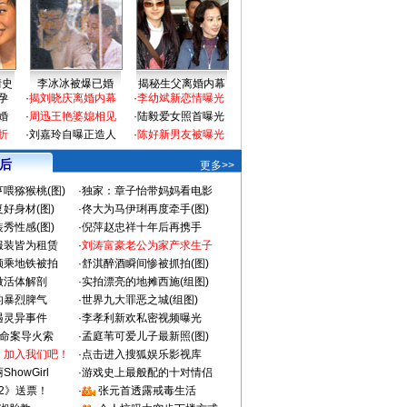
情史
李冰冰被爆已婚
揭秘生父离婚内幕
孕
·
揭刘晓庆离婚内幕
·
李幼斌新恋情曝光
婚
·
周迅王艳婆媳相见
·
陆毅爱女照首曝光
折
·
刘嘉玲自曝正造人
·
陈好新男友被曝光
 后
更多>>
喂猕猴桃(图)
·
独家：章子怡带妈妈看电影
好身材(图)
·
佟大为马伊琍再度牵手(图)
秀性感(图)
·
倪萍赵忠祥十年后再携手
服装皆为租赁
·
刘涛富豪老公为家产求生子
颜乘地铁被拍
·
舒淇醉酒瞬间惨被抓拍(图)
做活体解剖
·
实拍漂亮的地摊西施(组图)
的暴烈脾气
·
世界九大罪恶之城(组图)
遇灵异事件
·
李孝利新欢私密视频曝光
成命案导火索
·
孟庭苇可爱儿子最新照(图)
：加入我们吧！
·
点击进入搜狐娱乐影视库
howGirl
·
游戏史上最般配的十对情侣
2》送票！
·
张元首透露戒毒生活