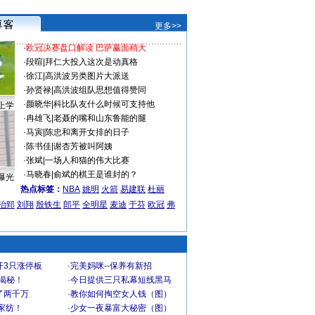
更多>>
·
欧冠决赛盘口解读 巴萨赢面稍大
·
段暄
|
拜仁大投入这次是动真格
·
徐江
|
高洪波另类图片大派送
·
孙贤禄
|
高洪波组队思想值得赞同
·
颜晓华
|
科比队友什么时候可支持他
上学
·
冉雄飞
|
老聂的嘴和山东鲁能的腿
·
马寅
|
陈忠和离开女排的日子
·
陈书佳
|
谢杏芳被叫阿姨
·
张斌
|
一场人和猫的伟大比赛
·
马晓春
|
俞斌的棋王是谁封的？
曝光
热点标签：
NBA
姚明
火箭
易建联
杜丽
治郅
刘翔
殷铁生
郎平
全明星
麦迪
于芬
欧冠
弗
开3只涨停板
·
完美妈咪--保养有新招
大揭秘！
·
今日提供三只私幕短线黑马
了两千万
·
教你如何掏空女人钱（图）
家纺！
·
少女一夜暴富大秘密（图）