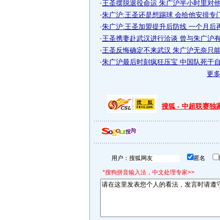
·
王圣摆脱退役命运 朱广沪半小时里对他说
·
朱广沪:王圣还是想踢球 会给他安排专
·
朱广沪:王圣加盟提升后防线 一个月后
·
王圣携妻赴武汉进行洽谈 曾与朱广沪有电
·
王圣反悔确定不来武汉 朱广沪无奈只能内
·
朱广沪最后时刻疯狂压宝 中国队死于
更
搜狐 - 中超联赛
用户：
匿名
*搜狗拼音输入法，中文处理专家>>