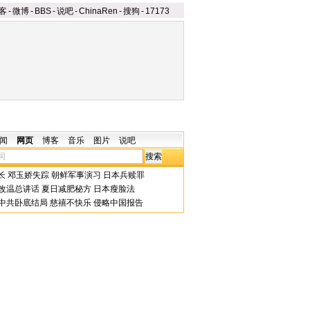
客
-
微博
-
BBS
-
说吧
-
ChinaRen
-
搜狗
-
17173
闻
网页
博客
音乐
图片
说吧
长
邓玉娇失踪
朝鲜军事演习
日本兵赎罪
改温总讲话
夏日减肥秘方
日本瘦脸法
中共卧底结局
慈禧不快乐
侵略中国报告