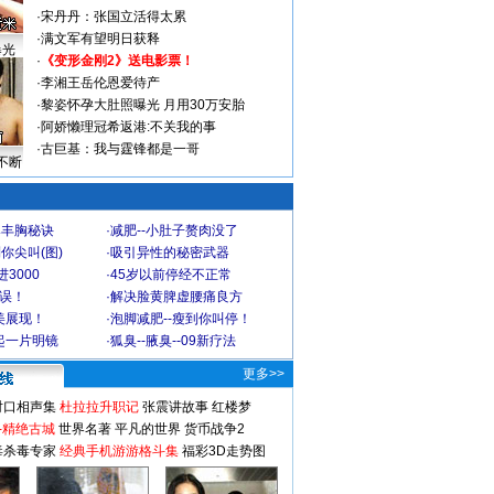
·
宋丹丹：张国立活得太累
·
满文军有望明日获释
曝光
·
《变形金刚2》送电影票！
·
李湘王岳伦恩爱待产
·
黎姿怀孕大肚照曝光 月用30万安胎
·
阿娇懒理冠希返港:不关我的事
·
古巨基：我与霆锋都是一哥
不断
爆丰胸秘诀
·
减肥--小肚子赘肉没了
你尖叫(图)
·
吸引异性的秘密武器
3000
·
45岁以前停经不正常
不误！
·
解决脸黄脾虚腰痛良方
美展现！
·
泡脚减肥--瘦到你叫停！
起一片明镜
·
狐臭--腋臭--09新疗法
更多>>
对口相声集
杜拉拉升职记
张震讲故事
红楼梦
-精绝古城
世界名著
平凡的世界
货币战争2
毒杀毒专家
经典手机游游格斗集
福彩3D走势图