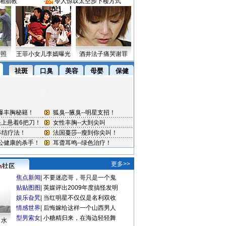
湘胎教
·
令人惊叹太空步下楼方式
密照
王菲小女儿李嫣曝光
酒井法子痛哭谢罪
更多>>
焦点新闻
|
不要迷恋哥，哥只是一个鬼
贴贴图图
|
英媒评出2009年度搞怪发明
娱乐旮旯
|
当红明星不仅仅是名利双收
情感世界
|
后悔嫁给这样一个山西男人
型男索女
|
小糖精归来，在海边轻轻舞
口水