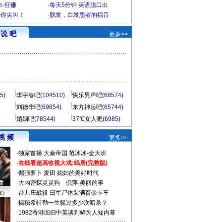
-狂赚
·
每天5分钟 英语脱口出
到你尖叫！
·
脱发，白发患者的福音
说 吧
更多>>
5)
李宇春吧
(104510)
快乐男声吧
(68574)
刘德华吧
(69854)
东方神起吧
(65744)
婚姻吧
(78544)
37℃女人吧
(6985)
视 频
更多>>
·
独家首播:大秦帝国
范冰冰-金大班
·
在线看超高收视大戏:
蜗居(完整版)
·
倔强萝卜
麦田
媳妇的美好时代
·
大内密探灵灵狗
倪萍-美丽的事
·
台儿庄战役 日军尸体装满百余卡车
声》
·
揭秘希特勒一生躲过多少次暗杀？
·
1982香港回归中英谈判鲜为人知内幕