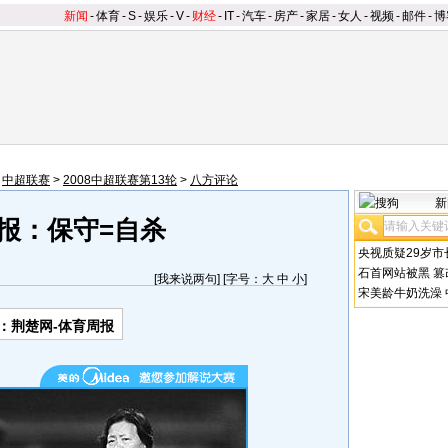
新闻
-
体育
-
S
-
娱乐
-
V
-
财经
-
IT
-
汽车
-
房产
-
家居
-
女人
-
视频
-
邮件
-
博
>
中超联赛
>
2008中超联赛第13轮
>
八方评论
新
报：保守=自杀
央视质疑29岁市
石首网站被黑
篡
[
我来说两句
] [字号：
大
中
小
]
宋美龄牛奶洗澡
：荆楚网-体育周报