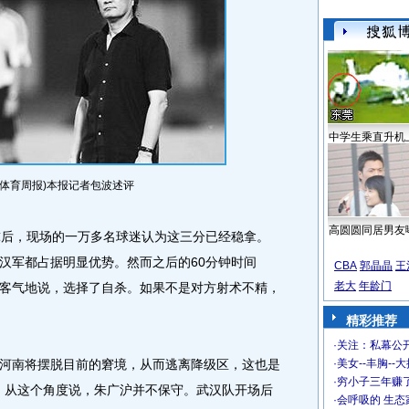
中学生乘直升机
(体育周报)本报记者包波述评
高圆圆同居男友
后，现场的一万多名球迷认为这三分已经稳拿。
汉军都占据明显优势。然而之后的60分钟时间
CBA
郭晶晶
王
老大
年龄门
客气地说，选择了自杀。如果不是对方射术不精，
精彩推荐
·
关注：私幕公
南将摆脱目前的窘境，从而逃离降级区，这也是
·
美女--丰胸--
·
穷小子三年赚
因。从这个角度说，朱广沪并不保守。
武汉队开场后
·
会呼吸的 生态