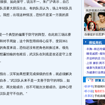
狼狈、如此保守，说法不一。朱广沪表示，自己
队员要大胆压出去。有的队员认为，场上年轻队员
闺房视频自拍
。我想，出现这种情况，恐怕不是某一方面的原
是一个典型的偏重于防守的阵型。在此前三场比赛
自爆捉奸后恶梦
和对手周旋，这个阵型用得得心应手。变回361
搜狐商机
的角度来说，恐怕还没有把角色转换过来。领先
·
丰胸--林志玲
·
睡觉减肥--瘦到
想赢怕输的包袱后，武汉队在到底是攻还是守上变
·
开这样的店 日进
。
·
上班 兼职 两
·
健康与美丽完
·
为健康行业撑
出，汉军如果想要完成保级的任务，就必须解决
自杀，“武汉队从来不是一支善于防守的球队，如
·
听评书
|
郭德纲
次、两次能成功，但不可能次次都成功。这种心理
·
听小说
|
鬼吹灯1
汉队是守不住的。”
·
共享区
|
手机病