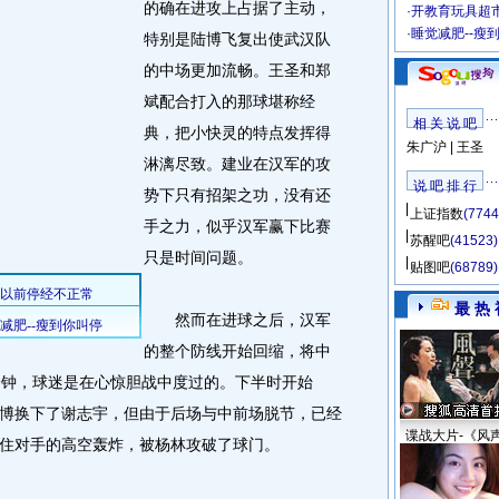
的确在进攻上占据了主动，
·
开教育玩具超市
·
睡觉减肥--瘦
特别是陆博飞复出使武汉队
的中场更加流畅。王圣和郑
斌配合打入的那球堪称经
相 关 说 吧
典，把小快灵的特点发挥得
朱广沪
|
王圣
淋漓尽致。建业在汉军的攻
说 吧 排 行
势下只有招架之功，没有还
上证指数
(7744
手之力，似乎汉军赢下比赛
苏醒吧
(41523)
只是时间问题。
贴图吧
(68789)
最 热 
然而在进球之后，汉军
的整个防线开始回缩，将中
分钟，球迷是在心惊胆战中度过的。下半时开始
博换下了谢志宇，但由于后场与中前场脱节，已经
谍战大片-《风
住对手的高空轰炸，被杨林攻破了球门。