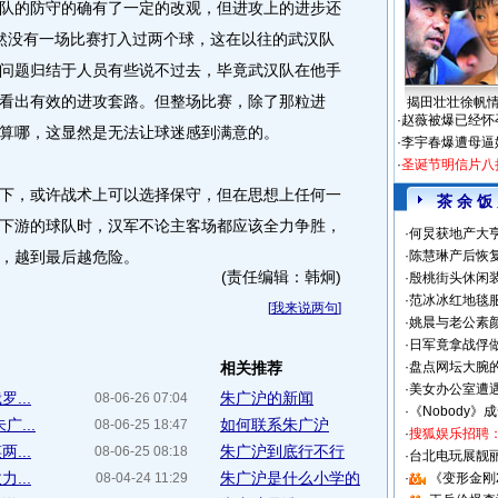
的防守的确有了一定的改观，但进攻上的进步还
然没有一场比赛打入过两个球，这在以往的武汉队
问题归结于人员有些说不过去，毕竟武汉队在他手
看出有效的进攻套路。但整场比赛，除了那粒进
揭田壮壮徐帆
·
赵薇被爆已经怀
算哪，这显然是无法让球迷感到满意的。
·
李宇春爆遭母逼
·
圣诞节明信片八
，或许战术上可以选择保守，但在思想上任何一
茶 余 饭
下游的球队时，汉军不论主客场都应该全力争胜，
·
何炅获地产大亨
，越到最后越危险。
·
陈慧琳产后恢复
(责任编辑：韩炯)
·
殷桃街头休闲装
·
范冰冰红地毯
[
我来说两句
]
·
姚晨与老公素
·
日军竟拿战俘
相关推荐
·
盘点网坛大腕
·
美女办公室遭
...
朱广沪的新闻
08-06-26 07:04
·
《Nobody》
...
如何联系朱广沪
08-06-25 18:47
·
搜狐娱乐招聘
...
朱广沪到底行不行
08-06-25 08:18
·
台北电玩展靓丽S
...
朱广沪是什么小学的
08-04-24 11:29
·
《变形金刚