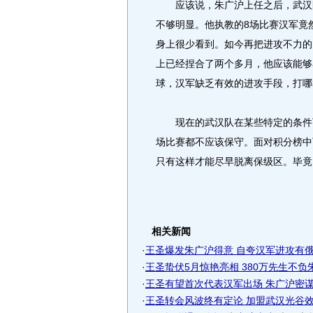
应该说，朱广沪上任之后，武汉队
不够明显。他执教的8场比赛汉军竟
身上很少看到。如今再把进攻不力的
上已经捏合了两个多月，他应该能够
球，汉军缺乏有效的进攻手段，打哪
现在的武汉队在某些特定的条件下
场比赛都不应该保守。面对积分榜中
只有这样才能尽早脱离保级区。毕竟
相关新闻
·
王圣爆发朱广沪得意 自夸汉军进攻有俄罗
·
王圣蛰伏5月惊艳亮相 380万先生不负朱广
·
王圣有望首次代表汉军出场 朱广沪密谋两
·
王圣转会风波终有定论 加盟武汉光谷效力