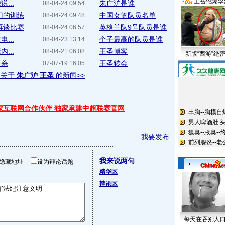
·
王岳伦爆李
...
朱广沪是谁
08-04-24 09:54
门的训练
中国女篮队员名单
08-04-24 09:48
再谈比赛
英格兰队9号队员是谁
08-04-24 06:57
...
个子最高的队员是谁
08-04-23 13:14
...
王圣博客
08-04-21 06:08
新版“西游”绝
自杀
王圣转会
07-07-19 16:05
多关于
朱广沪 王圣
的新闻>>
独家互联网合作伙伴 独家承建中超联赛官网
我要发布
我来说两句
隐藏地址
设为辩论话题
精华区
辩论区
每天在吞别人