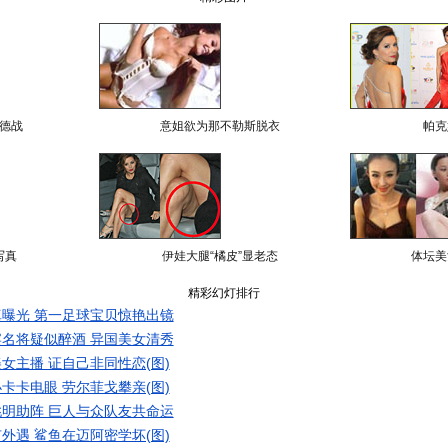
德战
意姐欲为那不勒斯脱衣
帕克
写真
伊娃大腿“橘皮”显老态
体坛美
精彩幻灯排行
曝光 第一足球宝贝惊艳出镜
名将疑似醉酒 异国美女清秀
女主播 证自己非同性恋(图)
卡卡电眼 劳尔菲戈攀亲(图)
明助阵 巨人与众队友共命运
外遇 鲨鱼在迈阿密学坏(图)