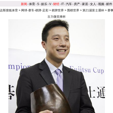
新闻
-
体育
-
S
-
娱乐
-
V
-
财经
-
IT
-
汽车
-
房产
-
家居
-
女人
-
视频
-
邮件
达斯搜狐体育
>
网球-赛车-棋牌-足彩
>
棋牌世界
>
围棋世界
>
第21届富士通杯
>
赛
古力微笑捧杯