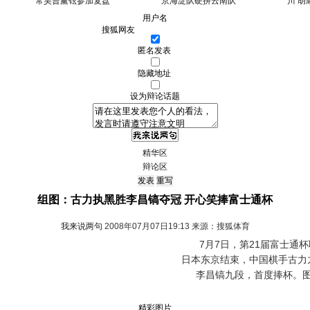
常昊曹薰铉参加复盘
京海淀队硬拼云南队
川 
用户名
匿名发表
隐藏地址
设为辩论话题
精华区
辩论区
组图：古力执黑胜李昌镐夺冠 开心笑捧富士通杯
我来说两句
2008年07月07日19:13 来源：搜狐体育
7月7日，第21届富士通杯
日本东京结束，中国棋手古力
李昌镐九段，首度捧杯。
精彩图片