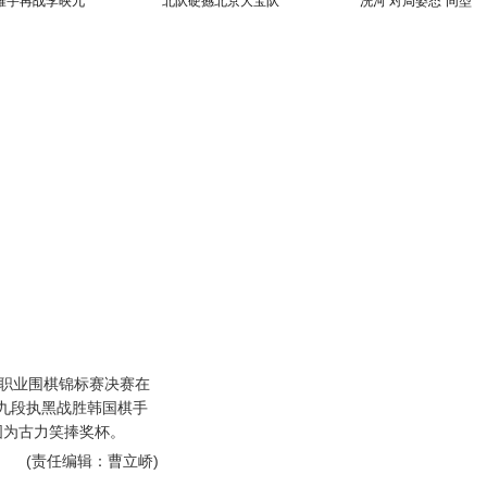
胡耀宇再战李映九
北队硬撼北京大宝队
洗河 对局姿态"同型"
职业围棋锦标赛决赛在
九段执黑战胜韩国棋手
图为古力笑捧奖杯。
(责任编辑：曹立峤)