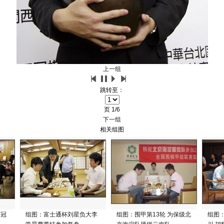
上一组
跳转至：
页
1/6
下一组
相关组图
夺冠
组图：富士通杯刘星负大李
组图：围甲第13轮 为保级北
组图