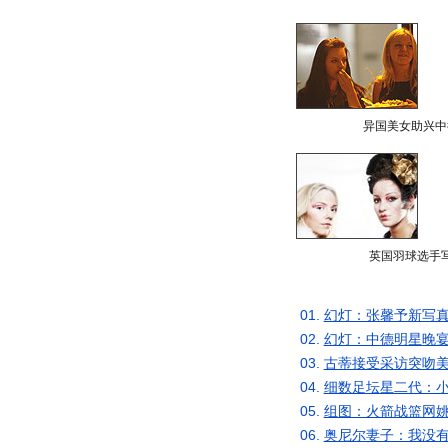
异国美女助兴中
英国羽球选手
01.
幻灯：张馨予新写真
02.
幻灯：中德明星晚宴
03.
古蒂接受采访突吻美
04.
细数足坛星二代：小
05.
组图：火箭战篮网姚
06.
奥尼尔妻子：我没有