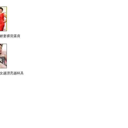
娇妻裸背露肩
女越漂亮越杯具