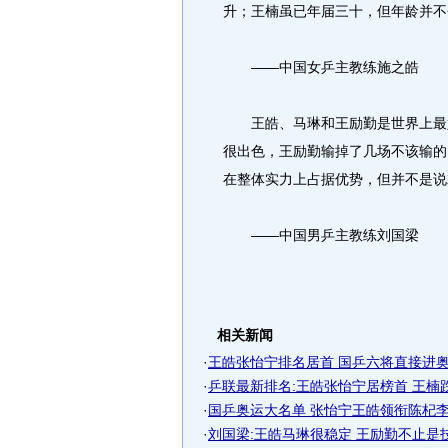
升；王楠虽已年届三十，但年龄并不
——中国女乒主教练施之皓
王皓、马琳和王励勤是世界上最好
很出色，王励勤输掉了几场不该输的
在整体实力上占据优势，但并不是说
——中国男乒主教练刘国梁
相关新闻
·
王皓张怡宁排名居首 国乒六将直接进奥运
·
乒联最新排名:王皓张怡宁居榜首 王楠
·
国乒奥运大名单 张怡宁王皓领衔陈杞李晓
·
刘国梁:王皓马琳很稳定 王励勤不止是