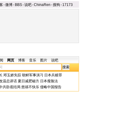
客
-
微博
-
BBS
-
说吧
-
ChinaRen
-
搜狗
-
17173
闻
网页
博客
音乐
图片
说吧
长
邓玉娇失踪
朝鲜军事演习
日本兵赎罪
改温总讲话
夏日减肥秘方
日本瘦脸法
中共卧底结局
慈禧不快乐
侵略中国报告