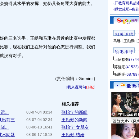
会妨碍其水平的发挥，她仍具备角逐大赛的能力。
·
开教育玩具超市
·
睡觉减肥--瘦
相 关 说 吧
的三名选手，王皓和马琳在最近的比赛中发挥都
马琳
|
王励勤
|
比赛，现在我们正在针对他的心态进行调整。我们
说 吧 排 行
就没有对手。
上证指数
(7744
苏醒吧
(41523)
贴图吧
(68789)
(责任编辑：Gemini )
最 热 
[
我来说两句
(1条)
]
相关推荐
...
张怡宁的新闻
08-07-04 03:34
跌出前三
王励勤的新闻
08-07-04 02:34
谍战大片-《风
...
张怡宁 女朋友
08-06-18 16:41
技术问题
王励勤 结婚
08-06-17 18:18