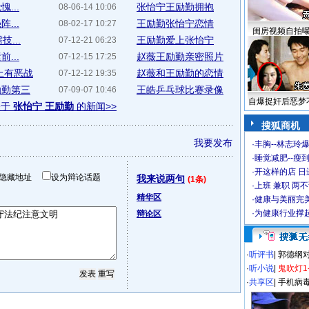
...
张怡宁王励勤拥抱
08-06-14 10:06
...
王励勤张怡宁恋情
08-02-17 10:27
闺房视频自拍
...
王励勤爱上张怡宁
07-12-21 06:23
...
赵薇王励勤亲密照片
07-12-15 17:25
上有恶战
赵薇和王励勤的恋情
07-12-12 19:35
励勤第三
王皓乒乓球比赛录像
07-09-07 10:46
自爆捉奸后恶梦
关于
张怡宁 王励勤
的新闻>>
搜狐商机
我要发布
·
丰胸--林志玲
·
睡觉减肥--瘦到
·
开这样的店 日进
隐藏地址
设为辩论话题
我来说两句
(1条)
·
上班 兼职 两
精华区
·
健康与美丽完
·
为健康行业撑
辩论区
·
听评书
|
郭德纲
·
听小说
|
鬼吹灯1
·
共享区
|
手机病