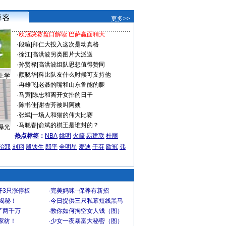
更多>>
·
欧冠决赛盘口解读 巴萨赢面稍大
·
段暄
|
拜仁大投入这次是动真格
·
徐江
|
高洪波另类图片大派送
·
孙贤禄
|
高洪波组队思想值得赞同
·
颜晓华
|
科比队友什么时候可支持他
上学
·
冉雄飞
|
老聂的嘴和山东鲁能的腿
·
马寅
|
陈忠和离开女排的日子
·
陈书佳
|
谢杏芳被叫阿姨
·
张斌
|
一场人和猫的伟大比赛
·
马晓春
|
俞斌的棋王是谁封的？
曝光
热点标签：
NBA
姚明
火箭
易建联
杜丽
治郅
刘翔
殷铁生
郎平
全明星
麦迪
于芬
欧冠
弗
开3只涨停板
·
完美妈咪--保养有新招
大揭秘！
·
今日提供三只私幕短线黑马
了两千万
·
教你如何掏空女人钱（图）
家纺！
·
少女一夜暴富大秘密（图）