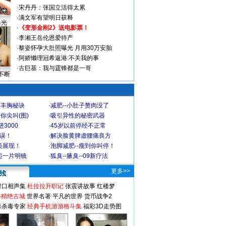
·
宋丹丹：张国立活得太累
·
满文军有望明日获释
曝光
·
《变形金刚2》送电影票！
·
李湘王岳伦恩爱待产
·
黎姿怀孕大肚照曝光 月用30万安胎
·
阿娇懒理冠希返港:不关我的事
·
古巨基：我与霆锋都是一哥
不断
爆丰胸秘诀
·
减肥--小肚子赘肉没了
你尖叫(图)
·
吸引异性的秘密武器
3000
·
45岁以前停经不正常
不误！
·
解决脸黄脾虚腰痛良方
美展现！
·
泡脚减肥--瘦到你叫停！
起一片明镜
·
狐臭--腋臭--09新疗法
更多>>
对口相声集
杜拉拉升职记
张震讲故事
红楼梦
-精绝古城
世界名著
平凡的世界
货币战争2
毒杀毒专家
经典手机游游格斗集
福彩3D走势图