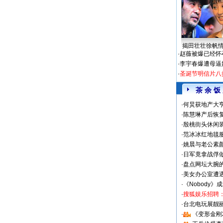
揭田壮壮徐帆
·
赵薇被爆已经怀
·
李宇春爆遭母逼
·
圣诞节明信片八
茶 余 饭
·
何炅获地产大亨
·
陈慧琳产后恢复
·
殷桃街头休闲装
·
范冰冰红地毯
·
姚晨与老公素
·
日军竟拿战俘
·
盘点网坛大腕
·
美女办公室遭
·
《Nobody》
·
搜狐娱乐招聘
·
台北电玩展靓丽S
·
《变形金刚