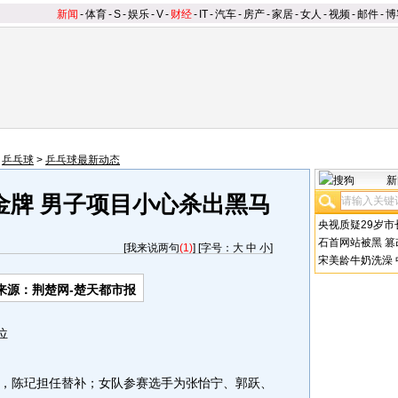
新闻
-
体育
-
S
-
娱乐
-
V
-
财经
-
IT
-
汽车
-
房产
-
家居
-
女人
-
视频
-
邮件
-
博
>
乒乓球
>
乒乓球最新动态
新
金牌 男子项目小心杀出黑马
央视质疑29岁市
石首网站被黑
篡
[
我来说两句
(1)
] [字号：
大
中
小
]
宋美龄牛奶洗澡
来源：荆楚网-楚天都市报
位
陈玘担任替补；女队参赛选手为张怡宁、郭跃、