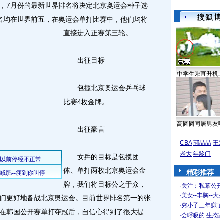
，7月份的最新世界排名将决定北京奥运会种子选
名均在世界前五，在奥运会单打比赛中，他们均将
直接进入正赛第三轮。
出征目标
中学生乘直升机
包揽北京奥运会乒乓球
比赛4枚金牌。
高圆圆同居男友
出征豪言
CBA
郭晶晶
王
老大
年龄门
女乒的目标是包揽团
体、单打两枚北京奥运会金
精彩推荐
牌，我们将目标公之于众，
·
关注：私幕公
·
美女--丰胸--
们更好地备战北京奥运会。目前世界排名第一的张
·
穷小子三年赚
在韩国公开赛单打夺冠后，自信心得到了很大提
·
会呼吸的 生态