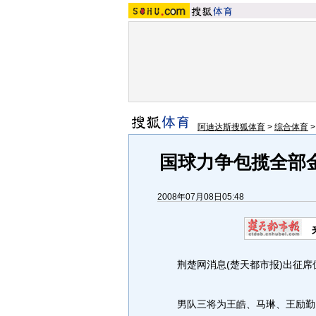
阿迪达斯搜狐体育
>
综合体育
国球力争包揽全部
2008年07月08日05:48
荆楚网消息(楚天都市报)出征席
男队三将为王皓、马琳、王励勤，