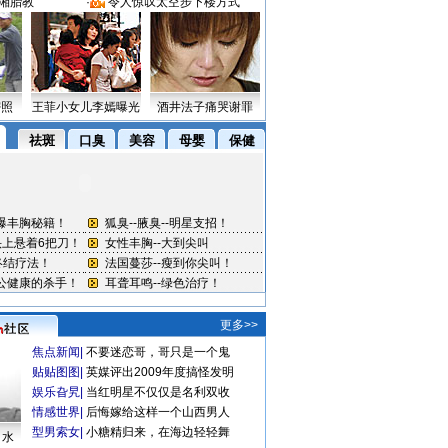
湘胎教
·
令人惊叹太空步下楼方式
密照
王菲小女儿李嫣曝光
酒井法子痛哭谢罪
更多>>
焦点新闻
|
不要迷恋哥，哥只是一个鬼
贴贴图图
|
英媒评出2009年度搞怪发明
娱乐旮旯
|
当红明星不仅仅是名利双收
情感世界
|
后悔嫁给这样一个山西男人
型男索女
|
小糖精归来，在海边轻轻舞
口水