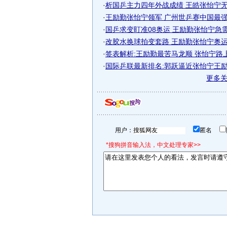
·
析国乒主力四年外战成绩 王皓张怡宁无愧
·
王励勤张怡宁领军 广州世乒赛中国最强阵
·
国乒求变盯准08奥运 王励勤张怡宁急需技
·
改胶水换球拍变套路 王励勤张怡宁奥运前
·
签表解析:王励勤最苦马龙顺 张怡宁路
·
国际乒联最新排名:郭跃逼近张怡宁王
更多
用户：
匿名
*搜狗拼音输入法，中文处理专家>>