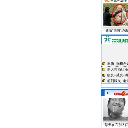
·
王岳伦爆李
新版“西游”绝
每天在吞别人