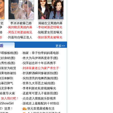
情史
李冰冰被爆已婚
揭秘生父离婚内幕
孕
·
揭刘晓庆离婚内幕
·
李幼斌新恋情曝光
婚
·
周迅王艳婆媳相见
·
陆毅爱女照首曝光
折
·
刘嘉玲自曝正造人
·
陈好新男友被曝光
 后
更多>>
喂猕猴桃(图)
·
独家：章子怡带妈妈看电影
好身材(图)
·
佟大为马伊琍再度牵手(图)
秀性感(图)
·
倪萍赵忠祥十年后再携手
服装皆为租赁
·
刘涛富豪老公为家产求生子
颜乘地铁被拍
·
舒淇醉酒瞬间惨被抓拍(图)
做活体解剖
·
实拍漂亮的地摊西施(组图)
的暴烈脾气
·
世界九大罪恶之城(组图)
遇灵异事件
·
李孝利新欢私密视频曝光
成命案导火索
·
孟庭苇可爱儿子最新照(图)
：加入我们吧！
·
点击进入搜狐娱乐影视库
howGirl
·
游戏史上最般配的十对情侣
2》送票！
·
张元首透露戒毒生活