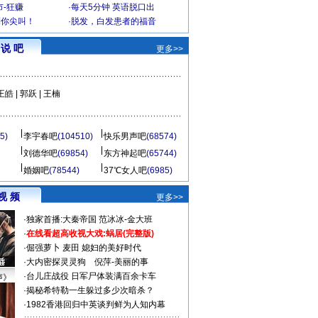
-狂赚
·
每天5分钟 英语脱口出
到你尖叫！
·
脱发，白发患者的福音
说 吧
更多>>
王皓
|
郭跃
|
王楠
5)
李宇春吧
(104510)
快乐男声吧
(68574)
刘德华吧
(69854)
东方神起吧
(65744)
婚姻吧
(78544)
37℃女人吧
(6985)
视 频
更多>>
·
独家首播:大秦帝国
范冰冰-金大班
·
在线看超高收视大戏:
蜗居(完整版)
·
倔强萝卜
麦田
媳妇的美好时代
·
大内密探灵灵狗
倪萍-美丽的事
·
台儿庄战役 日军尸体装满百余卡车
声》
·
揭秘希特勒一生躲过多少次暗杀？
·
1982香港回归中英谈判鲜为人知内幕