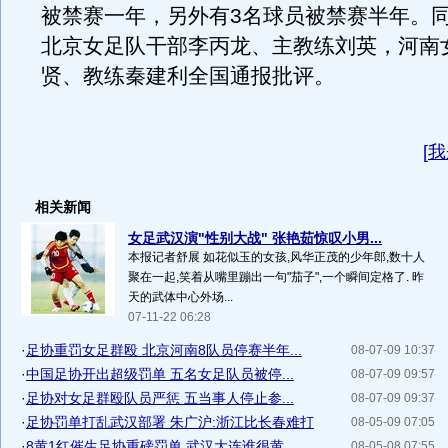
被禁赛一年，另外有3名球员被禁赛半年。
北京女足队干部李丙龙、主教练刘英，河南
贤、教练秦建利全国通报批评。
[
我
相关新闻
女足武汉演"性别大战" 张艳茹惊叹小男...
本报记者舒展 如花似玉的女孩,风华正茂的少年郎,数十人
聚在一起,笑着从嘴里蹦出一句"茄子",一个瞬间定格了. 昨
天的武体中心外场...
07-11-22 06:28
·
足协重罚女足群殴 北京河南8队员停赛半年...
08-07-09 10:37
·
中国足协开出超级罚单 五名女足队员被停...
08-07-09 09:57
·
足协对女足群殴队员严惩 五当事人停止参...
08-07-09 09:37
·
足协罚单打乱武汉部署 朱广沪:浙江比长春难打
08-05-09 07:05
·
8黄1红催生足协重磅罚单 武汉大连谁很黄...
08-05-08 07:55