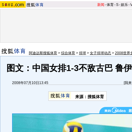
新闻
-
体育
-
S
-
娱乐
-
阿迪达斯搜狐体育
>
综合体育
>
排球
>
女子排球动态
>
2008世
图文：中国女排1-3不敌古巴 鲁
2008年07月10日13:45
[
我来
来源：搜狐体育