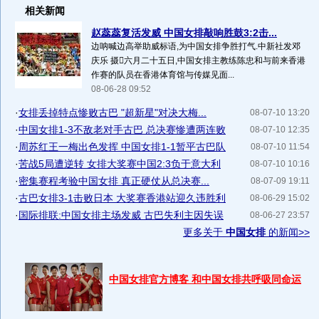
相关新闻
赵蕊蕊复活发威 中国女排敲响胜鼓3:2击...
边呐喊边高举助威标语,为中国女排争胜打气.中新社发邓
庆乐 摄六月二十五日,中国女排主教练陈忠和与前来香港
作赛的队员在香港体育馆与传媒见面...
08-06-28 09:52
·
女排丢掉特点惨败古巴 "超新星"对决大梅...
08-07-10 13:20
·
中国女排1-3不敌老对手古巴 总决赛惨遭两连败
08-07-10 12:35
·
周苏红王一梅出色发挥 中国女排1-1暂平古巴队
08-07-10 11:54
·
苦战5局遭逆转 女排大奖赛中国2:3负于意大利
08-07-10 10:16
·
密集赛程考验中国女排 真正硬仗从总决赛...
08-07-09 19:11
·
古巴女排3-1击败日本 大奖赛香港站迎久违胜利
08-06-29 15:02
·
国际排联:中国女排主场发威 古巴失利主因失误
08-06-27 23:57
更多关于
中国女排
的新闻>>
中国女排官方博客 和中国女排共呼吸同命运