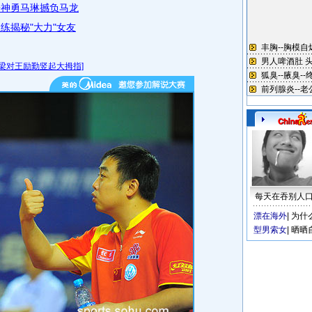
皓神勇马琳撼负马龙
练揭秘"大力"女友
梁对王励勤竖起大拇指]
每天在吞别人
漂在海外
|
为什
型男索女
|
晒晒