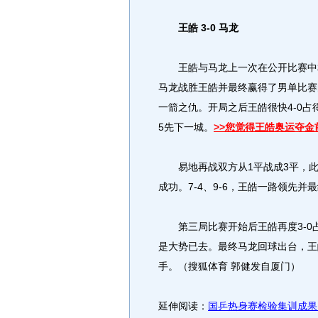
王皓 3-0 马龙
王皓与马龙上一次在公开比赛中相
马龙战胜王皓并最终赢得了男单比赛
一箭之仇。开局之后王皓很快4-0占得
5先下一城。
>>您觉得王皓奥运夺金
易地再战双方从1平战成3平，此
成功。7-4、9-6，王皓一路领先并
第三局比赛开始后王皓再度3-0占
是大势已去。最终马龙回球出台，王皓
手。（搜狐体育 郭健发自厦门）
延伸阅读：
国乒热身赛检验集训成果