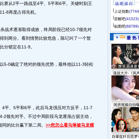
赛从2平一路战至4平、5平和6平。关键时刻王
说 吧 排 行
上证指数
(7744
1-8再度占得先机。
苏醒吧
(41523)
贴图吧
(68789)
战术逐渐取得成效，终局阶段已经10-7领先对
最 热 
得到两分。看到情势比较危急，陈玘叫了一个暂
分锁定在11-9。
-0确定了绝对的领先优势，最终他以11-3轻松
。
谍战大片-《风
闺房视频自拍
平、5平和6平，此后马龙强压对方反手，11-7
4-2领先对手。不过中局阶段马龙逐渐占据主动，
7相同的比分赢下第二局。
>>您怎么看马琳被马龙横
自爆捉奸后恶梦