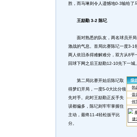
胜，而马琳则令人遗憾地0-3输给了
王励勤 3-2 陈玘
面对熟悉的队友，两名球员开局即
激战的气息。首局比赛陈玘一度3-
两人依旧杀得难解难分，双方从8平
回球下网之后王励勤12-10先下一城
第二局比赛开始后陈玘取
得梦幻开局，一度5-0大比分领
先对手。此时王励勤正反手失
误都偏多，陈玘则牢牢掌握住
主动，最终11-4轻松扳平比
分。