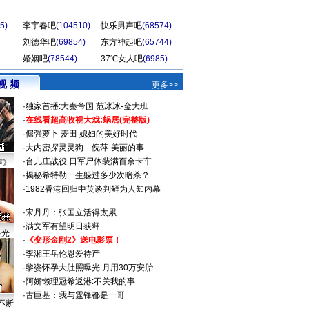
5)
李宇春吧
(104510)
快乐男声吧
(68574)
刘德华吧
(69854)
东方神起吧
(65744)
婚姻吧
(78544)
37℃女人吧
(6985)
视 频
更多>>
·
独家首播:大秦帝国
范冰冰-金大班
·
在线看超高收视大戏:
蜗居(完整版)
·
倔强萝卜
麦田
媳妇的美好时代
·
大内密探灵灵狗
倪萍-美丽的事
·
台儿庄战役 日军尸体装满百余卡车
声》
·
揭秘希特勒一生躲过多少次暗杀？
·
1982香港回归中英谈判鲜为人知内幕
·
宋丹丹：张国立活得太累
·
满文军有望明日获释
曝光
·
《变形金刚2》送电影票！
·
李湘王岳伦恩爱待产
·
黎姿怀孕大肚照曝光 月用30万安胎
·
阿娇懒理冠希返港:不关我的事
·
古巨基：我与霆锋都是一哥
不断