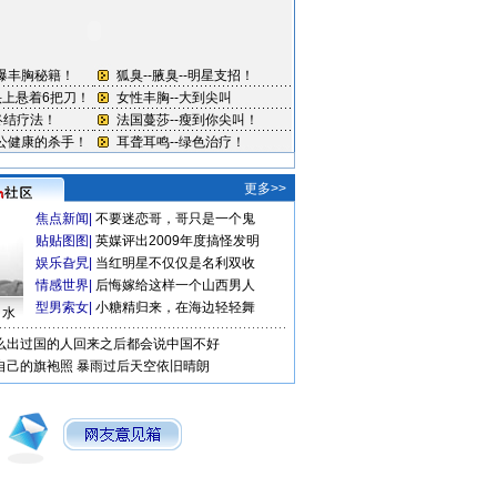
更多>>
焦点新闻
|
不要迷恋哥，哥只是一个鬼
贴贴图图
|
英媒评出2009年度搞怪发明
娱乐旮旯
|
当红明星不仅仅是名利双收
情感世界
|
后悔嫁给这样一个山西男人
型男索女
|
小糖精归来，在海边轻轻舞
口水
么出过国的人回来之后都会说中国不好
自己的旗袍照
暴雨过后天空依旧晴朗