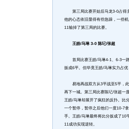
第三局比赛开始后马龙3-0占得
他的心态依旧显得有些急躁，一些机
11输掉了第三局的比赛。
王皓/马琳 3-0 陈玘/张超
首局比赛王皓/马琳4-1、6-3
扳成6平。但毕竟王皓/马琳实力占优
易地再战双方从3平战至5平，此后
再下一城。第三局比赛陈玘/张超一度
王皓/马琳却展开了疯狂的反扑。比分
一个暂停，暂停之后他们一度10-
手。王皓/马琳最终将比分扳成了10平
11成功实现逆转。