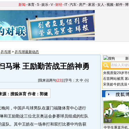
新闻
-
体育
-
S
-
娱乐
-
V
-
财经
-
IT
-
汽车
-
房产
-
家居
-
女人
-
视频
-
邮件
-
博
>
乒乓球
>
乒乓球最新动态
新
横扫马琳 王励勤苦战王皓神勇
央视质疑29岁市
石首网站被黑
篡
[
我来说两句
(23)
] [字号：
大
中
小
]
宋美龄牛奶洗澡
来源：搜狐体育 作者：郭健
今天晚间，中国乒乓球男队在厦门福隆体育中心进行
琳和王励勤这三位北京奥运会参赛球员组成的红队
成的蓝队。其中王皓在一场单打和双打比赛中均告获
中学生乘直升机