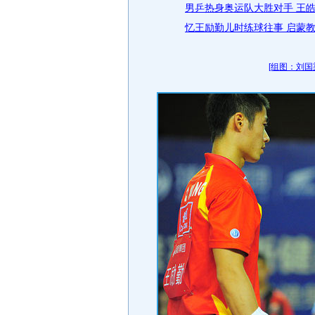
男乒热身奥运队大胜对手 王
忆王励勤儿时练球往事 启蒙教
[组图：刘国