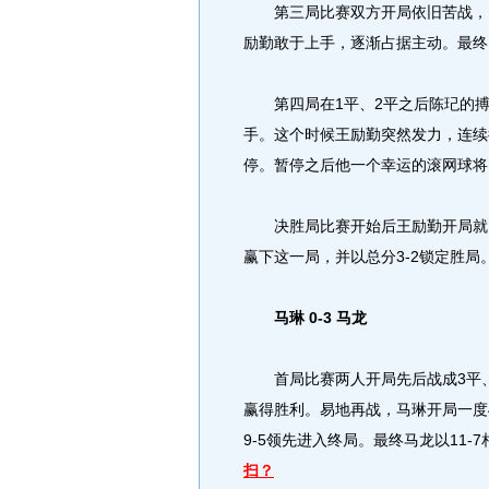
第三局比赛双方开局依旧苦战，比
励勤敢于上手，逐渐占据主动。最终1
第四局在1平、2平之后陈玘的搏杀
手。这个时候王励勤突然发力，连续
停。暂停之后他一个幸运的滚网球将比
决胜局比赛开始后王励勤开局就以5
赢下这一局，并以总分3-2锁定胜局
马琳 0-3 马龙
首局比赛两人开局先后战成3平、4
赢得胜利。易地再战，马琳开局一度
9-5领先进入终局。最终马龙以11-
扫？