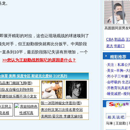
马龙。
高圆圆同居男友
展开精彩的对拉，这也让现场观战的球迷嗅到了
CBA
郭晶晶
王
1领先对手，但王励勤很快就将比分扳平。中局阶段
老大
年龄门
一直杀到10平，最后阶段陈玘失误有所增加，一个
精彩推荐
。
>>您认为王励勤战胜陈玘的原因是什么？
·
关注：私幕公
·
美女--丰胸--
·
穷小子三年赚
·
会呼吸的 生态
·
开教育玩具超市
·
睡觉减肥--瘦
相 关 说 吧
马琳
|
王励勤
|