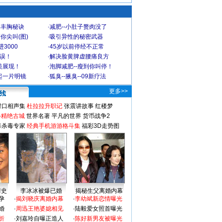
爆丰胸秘诀
·
减肥--小肚子赘肉没了
你尖叫(图)
·
吸引异性的秘密武器
3000
·
45岁以前停经不正常
不误！
·
解决脸黄脾虚腰痛良方
美展现！
·
泡脚减肥--瘦到你叫停！
起一片明镜
·
狐臭--腋臭--09新疗法
更多>>
对口相声集
杜拉拉升职记
张震讲故事
红楼梦
-精绝古城
世界名著
平凡的世界
货币战争2
毒杀毒专家
经典手机游游格斗集
福彩3D走势图
情史
李冰冰被爆已婚
揭秘生父离婚内幕
孕
·
揭刘晓庆离婚内幕
·
李幼斌新恋情曝光
婚
·
周迅王艳婆媳相见
·
陆毅爱女照首曝光
折
·
刘嘉玲自曝正造人
·
陈好新男友被曝光