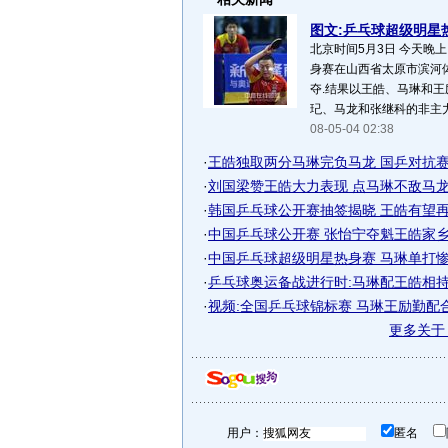
图文:乒乓球超级明星热
北京时间5月3日 今天晚上
身赛在山西省太原市滨河
夺.结果以王皓、马琳和王
玘、马龙和张继科的非主力队
08-05-04 02:38
·
王皓独取两分马琳完负马龙 国乒对抗赛
·
刘国梁赞王皓大力表现 点马琳不敌马龙主
·
韩国乒乓球公开赛抽签揭晓 王皓有望再遇
·
中国乒乓球公开赛 张怡宁夺魁王皓家
·
中国乒乓球超级明星热身赛 马琳单打惨遭
·
乒乓球奥运备战进行时:马琳配王皓相
·
视频:全国乒乓球锦标赛 马琳王励勤配
更多关
用户：
匿名