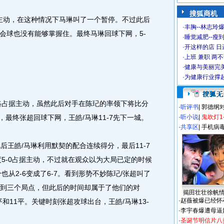
搜狐商机
主动，在这种情况下马琳叫了一个暂停。不过此后
·
丰胸--林志玲
会球也没有能够掌握住。最终马琳回球下网，5-
·
睡觉减肥--瘦到
·
开这样的店 日进
·
上班 兼职 两
·
健康与美丽完
·
为健康行业撑
一路占据主动，虽然此后对手在陈玘的率领下将比分
·
听评书
|
郭德纲
，最终张超回球下网，王皓/马琳11-7先下一城。
·
听小说
|
鬼吹灯1
·
共享区
|
手机病
王皓/马琳利用默契的配合连续得分，最后11-7
5-0占据主动，不过就在观众以为大局已定的时候
也从2-6变成了6-7。看到形势不妙陈玘/张超叫了
7拿到三个局点，但此后的时间却属于了他们的对
揭田壮壮徐帆
·
赵薇被爆已经怀
和11平。关键时刻张超攻球出台，王皓/马琳13-
·
李宇春爆遭母逼
·
圣诞节明信片八