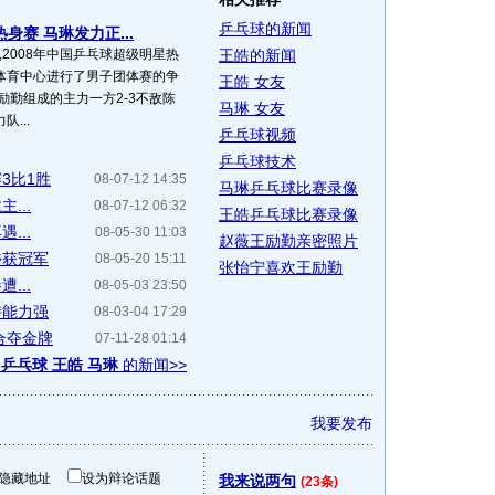
乒乓球的新闻
身赛 马琳发力正...
,2008年中国乒乓球超级明星热
王皓的新闻
体育中心进行了男子团体赛的争
王皓 女友
励勤组成的主力一方2-3不敌陈
马琳 女友
...
乒乓球视频
乒乓球技术
3比1胜
08-07-12 14:35
马琳乒乓球比赛录像
...
08-07-12 06:32
王皓乒乓球比赛录像
...
08-05-30 11:03
赵薇王励勤亲密照片
乡获冠军
08-05-20 15:11
张怡宁喜欢王励勤
...
08-05-03 23:50
持能力强
08-03-04 17:29
合夺金牌
07-11-28 01:14
于
乒乓球 王皓 马琳
的新闻>>
我要发布
隐藏地址
设为辩论话题
我来说两句
(23条)