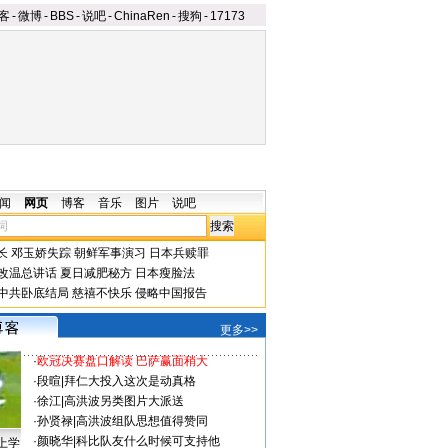
客
-
微博
-
BBS
-
说吧
-
ChinaRen
-
搜狗
-
17173
闻
网页
博客
音乐
图片
说吧
长
邓玉娇失踪
朝鲜军事演习
日本兵赎罪
改温总讲话
夏日减肥秘方
日本瘦脸法
中共卧底结局
慈禧不快乐
侵略中国报告
更多>>
·
欧冠决赛盘口解读 巴萨赢面稍大
·
段暄
|
拜仁大投入这次是动真格
·
徐江
|
高洪波另类图片大派送
·
孙贤禄
|
高洪波组队思想值得赞同
·
颜晓华
|
科比队友什么时候可支持他
上学