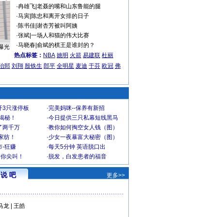
·
冉雄飞
|
老聂的嘴和山东鲁能的腿
·
马寅
|
陈忠和离开女排的日子
·
陈书佳
|
谢杏芳被叫阿姨
·
张斌
|
一场人和猫的伟大比赛
·
马晓春
|
俞斌的棋王是谁封的？
曝光
热点标签：
NBA
姚明
火箭
易建联
杜丽
治郅
刘翔
殷铁生
郎平
全明星
麦迪
于芬
欧冠
弗
开3只涨停板
·
完美妈咪--保养有新招
大揭秘！
·
今日提供三只私幕短线黑马
了两千万
·
教你如何掏空女人钱（图）
家纺！
·
少女一夜暴富大秘密（图）
-狂赚
·
每天5分钟 英语脱口出
到你尖叫！
·
脱发，白发患者的福音
说 吧
更多>>
马龙
|
王皓