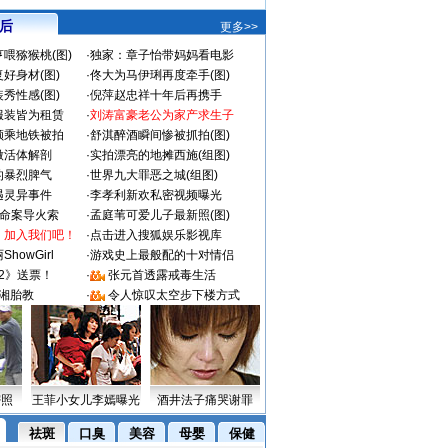
 后
更多>>
喂猕猴桃(图)
·
独家：章子怡带妈妈看电影
好身材(图)
·
佟大为马伊琍再度牵手(图)
秀性感(图)
·
倪萍赵忠祥十年后再携手
服装皆为租赁
·
刘涛富豪老公为家产求生子
颜乘地铁被拍
·
舒淇醉酒瞬间惨被抓拍(图)
做活体解剖
·
实拍漂亮的地摊西施(组图)
的暴烈脾气
·
世界九大罪恶之城(组图)
遇灵异事件
·
李孝利新欢私密视频曝光
成命案导火索
·
孟庭苇可爱儿子最新照(图)
：加入我们吧！
·
点击进入搜狐娱乐影视库
howGirl
·
游戏史上最般配的十对情侣
2》送票！
·
张元首透露戒毒生活
湘胎教
·
令人惊叹太空步下楼方式
密照
王菲小女儿李嫣曝光
酒井法子痛哭谢罪