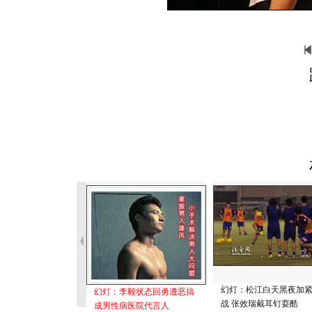
幻灯：松江白天黑夜加
幻灯：李毅状态回勇遭恶搞
战 张效瑞戴耳钉耍酷
成男性病医院代言人