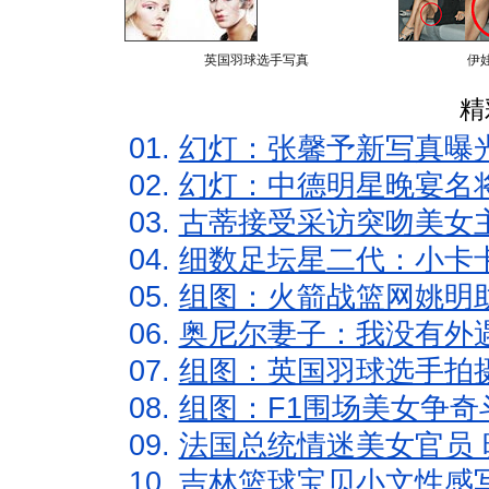
英国羽球选手写真
伊
精
01.
幻灯：张馨予新写真曝
02.
幻灯：中德明星晚宴名
03.
古蒂接受采访突吻美女主
04.
细数足坛星二代：小卡卡
05.
组图：火箭战篮网姚明
06.
奥尼尔妻子：我没有外遇
07.
组图：英国羽球选手拍
08.
组图：F1围场美女争奇
09.
法国总统情迷美女官员 
10.
吉林篮球宝贝小文性感