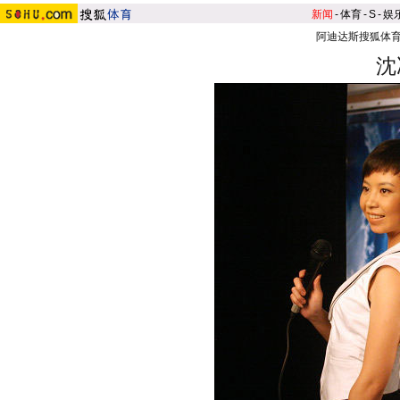
新闻
-
体育
-
S
-
娱
阿迪达斯搜狐体
沈