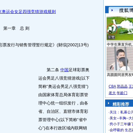
京奥运会女足四强竞猜游戏规则
一章 总 则
发行与销售管理暂行规定》(财综[2002]13号)
中学生乘直升机
第二条
中国
足球彩票奥
高圆圆同居男友
运会男足八强竞猜游戏(以下
简称“奥运会男足八强竞猜”)
CBA
郭晶晶
王
老大
年龄门
由国家体育总局体育彩票管
理中心统一组织发行，由各
精彩推荐
省、自治区、直辖市体育彩
·
关注：私幕公
·
美女--丰胸--
票管理中心(以下简称“省中
·
穷小子三年赚
心”)在本行政区域内联网销
·
会呼吸的 生态