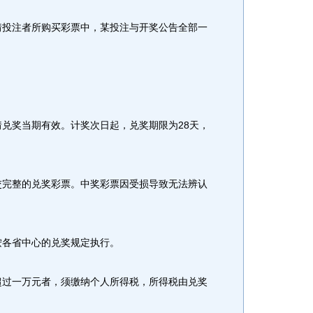
投注者所购买彩票中，某投注与开奖公告全部一
兑奖当期有效。计奖次日起，兑奖期限为28天，
完整的兑奖彩票。中奖彩票因受损导致无法辨认
各省中心的兑奖规定执行。
过一万元者，须缴纳个人所得税，所得税由兑奖