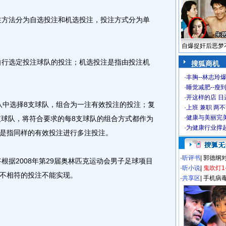
方法分为自选投注和机选投注，投注方式分为单
自爆捉奸后恶梦
行选定投注球队的投注；机选投注是指由投注机
搜狐商机
·
丰胸--林志玲
·
睡觉减肥--瘦到
·
开这样的店 日进
中选择8支球队，组合为一注有效投注的投注；复
·
上班 兼职 两
·
健康与美丽完
2支球队，将符合要求的每8支球队的组合方式都作为
·
为健康行业撑
是指同样的有效投注进行多注投注。
·
听评书
|
郭德纲
据2008年第29届奥林匹克运动会男子足球项目
·
听小说
|
鬼吹灯1
不相符的投注不能实现。
·
共享区
|
手机病