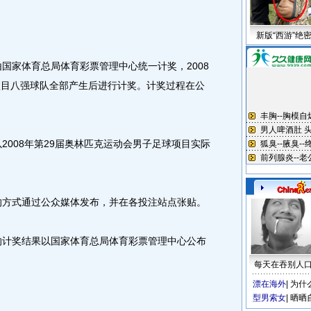
新版“西游”绝
家体育总局体育彩票管理中心统一计奖，2008
项目八强球队全部产生后进行计奖。计奖过程在公
008年第29届奥林匹克运动会男子足球项目实际
方式通过公众媒体发布，并在各投注站点张贴。
计奖结果以国家体育总局体育彩票管理中心公布
每天在吞别人
漂在海外
|
为什
型男索女
|
晒晒