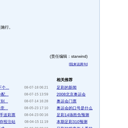
施行。
(责任编辑：starwind)
[
我来说两句
]
相关推荐
...
足彩的新闻
08-07-18 06:21
...
2008北京奥运会
08-07-15 13:59
...
奥运会门票
08-07-14 16:28
...
奥运会的口号是什么
08-05-23 17:10
携手送彩票
足彩14场胜负预测
08-04-23 00:16
暂存投注站
本期足彩310预测
08-04-15 11:19