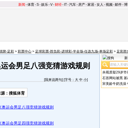
新闻
-
体育
-
S
-
娱乐
-
V
-
财经
-
IT
-
汽车
-
房产
-
家居
-
女人
-
视频
-
邮件
-
博
棋牌-足彩
>
彩票中心
>
足球彩票-胜负彩-进球彩-半全场-任选九场-单场足彩
>
足彩胜
新
奥运会男足八强竞猜游戏规则
央视质疑29岁市
石首网站被黑
篡
[
我来说两句
] [字号：
大
中
小
]
宋美龄牛奶洗澡
来源：搜狐体育
京奥运会男足八强竞猜游戏规则
京奥运会男足四强竞猜游戏规则