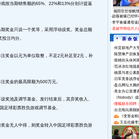
按当期销售额的65%、22%和13%分别计提返
揭田壮壮徐帆
·
赵薇被爆已经怀
·
李宇春爆遭母逼
·
圣诞节明信片八
期奖金只设一个奖等，采用浮动设奖。奖金总额
奖投注均分。
茶 余 饭
·
何炅获地产大亨
·
陈慧琳产后恢复
注奖金以元为单位取整，不足2元补足至2元，补
·
殷桃街头休闲装
·
范冰冰红地毯
·
姚晨与老公素
·
日军竟拿战俘
奖金的最高限额为500万元。
·
盘点网坛大腕
·
美女办公室遭
·
《Nobody》
设奖池及调节基金。发行结束后，其弃奖收入、
·
搜狐娱乐招聘
国足球彩票胜负游戏调节基金。
·
台北电玩展靓丽S
·
《变形金刚
·
王岳伦爆李
奖金无人中得，则奖金转入中国足球彩票胜负游