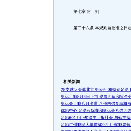
第七章 附 则
第二十六条 本规则自批准之日起
相关新闻
·
28支球队会战北京奥运会 08特别足彩下个
·
奥运足彩8月4日上市 彩票面值和奖金分配
·
奥运会足彩八月出世 八强四强竞猜将有别
·
体彩中心:足彩欧锦赛和奥运会八强四强竞
·
足彩601万巨奖得主回报社会 与站主
·
足彩广州彩民大单揽500万 巨奖彩票