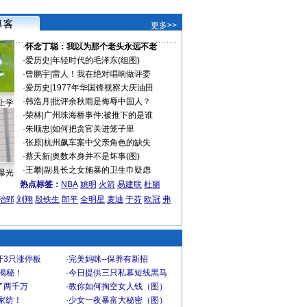
更多>>
·
怀念丁聪：我以为那个老头永远不老
·
爱历史
|
年轻时代的毛泽东(组图)
·
曾鹏宇
|
雷人！我在绝对唱响做评委
·
爱历史
|
1977年华国锋视察大庆油田
·
韩浩月
|
批评余秋雨是侮辱中国人？
上学
·
荣林
|
广州珠海桥事件:被推下的是谁
·
朱顺忠
|
如何把贪官关进笼子里
·
张原
|
杭州飙车案中父亲角色的缺失
·
蔡天新
|
奥数本身并不是坏事(图)
·
王攀
|
副县长之女施暴的卫生巾疑虑
曝光
热点标签：
NBA
姚明
火箭
易建联
杜丽
治郅
刘翔
殷铁生
郎平
全明星
麦迪
于芬
欧冠
弗
开3只涨停板
·
完美妈咪--保养有新招
大揭秘！
·
今日提供三只私幕短线黑马
了两千万
·
教你如何掏空女人钱（图）
家纺！
·
少女一夜暴富大秘密（图）