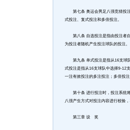
第七条 奥运会男足八强竞猜投注
式投注、复式投注和多倍投注。
第八条 自选投注是指由投注者自
为投注者随机产生投注球队的投注。
第九条 单式投注是指从16支球队
式投注是指从16支球队中选择9-1
一注有效投注的多注投注；多倍投注
第十条 进行投注时，投注系统将根
八强产生方式对投注内容进行校验，
第三章 设 奖