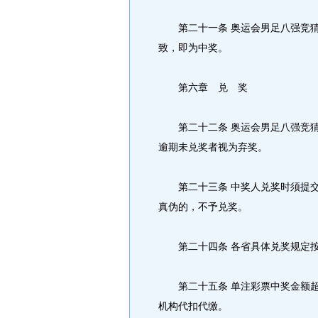
第二十一条 奥运会男足八强竞猜
致，即为中奖。
第六章 兑 奖
第二十二条 奥运会男足八强竞猜
逾期未兑奖者视为弃奖。
第二十三条 中奖人兑奖时须提交
真伪的，不予兑奖。
第二十四条 各省具体兑奖规定按
第二十五条 单注彩票中奖金额超
机构代扣代缴。