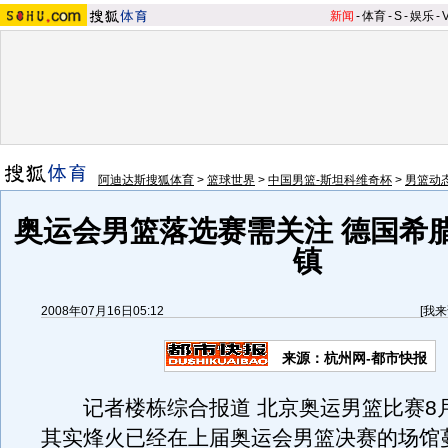
新闻
-
体育
-
S
-
娱乐
-
阿迪达斯搜狐体育
>
篮球世界
>
中国男篮-斯坦科维奇杯
>
男篮动
奥运会男篮落选赛需关注 德国希
镇
2008年07月16日05:12
[
我来
来源：杭州网-都市快报
记者楼栋综合报道 北京奥运男篮比赛8月
其实烽火已经在上届奥运会男篮决赛的场馆