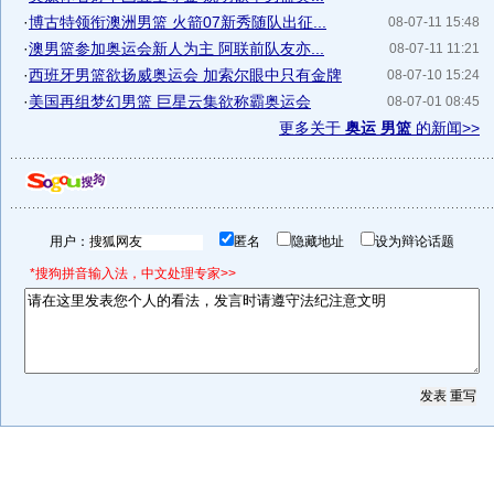
·
博古特领衔澳洲男篮 火箭07新秀随队出征...
08-07-11 15:48
·
澳男篮参加奥运会新人为主 阿联前队友亦...
08-07-11 11:21
·
西班牙男篮欲扬威奥运会 加索尔眼中只有金牌
08-07-10 15:24
·
美国再组梦幻男篮 巨星云集欲称霸奥运会
08-07-01 08:45
更多关于
奥运 男篮
的新闻>>
用户：
匿名
隐藏地址
设为辩论话题
*搜狗拼音输入法，中文处理专家>>