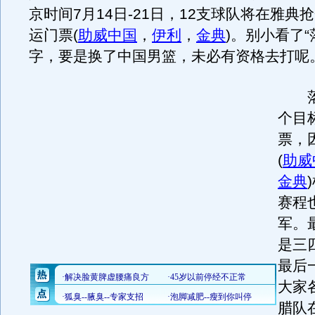
京时间7月14日-21日，12支球队将在雅典
运门票(
助威中国
，
伊利
，
金典
)。别小看了“
字，要是换了中国男篮，未必有资格去打呢
落
个目
票，
(
助威
金典
赛程
军。
是三
最后
大家
腊队