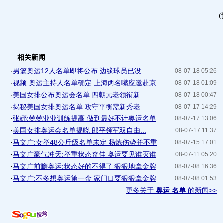
相关新闻
·
男篮奥运12人名单即将公布 边缘球员已没...
08-07-18 05:26
·
视频:奥运主持人名单确定 上海两名嘴应邀赴京
08-07-18 01:09
·
美国女排公布奥运会名单 四朝元老领衔新...
08-07-18 00:47
·
揭秘美国女排奥运名单 攻守平衡需新秀老...
08-07-17 14:29
·
张娜:兢兢业业训练提高 做到最好不计奥运名单
08-07-17 13:06
·
美国女排奥运会名单揭晓 郎平领军双自由...
08-07-17 11:37
·
马文广:女举48公斤级名单未定 杨炼伤势并不重
08-07-15 17:01
·
马文广豪气冲天:举重状态奇佳 奥运要见谁灭谁
08-07-11 05:20
·
马文广前瞻奥运:状态好的不得了 狠狠地拿金牌
08-07-08 16:36
·
马文广:不多想奥运第一金 家门口要狠狠拿金牌
08-07-08 01:53
更多关于
奥运 名单
的新闻>>