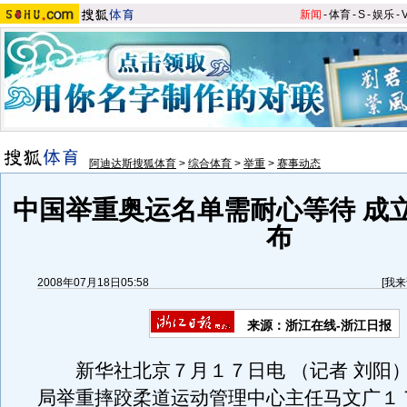
新闻
-
体育
-
S
-
娱乐
-
阿迪达斯搜狐体育
>
综合体育
>
举重
>
赛事动态
中国举重奥运名单需耐心等待 成
布
2008年07月18日05:58
[
我来
来源：浙江在线-浙江日报
新华社北京７月１７日电 （记者 刘阳）
局举重摔跤柔道运动管理中心主任马文广１