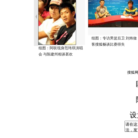
组图：专访男篮后卫 刘炜做
客搜狐畅谈比赛得失
组图：阿联现身范玮琪演唱
会 与陈建州相谈甚欢
设