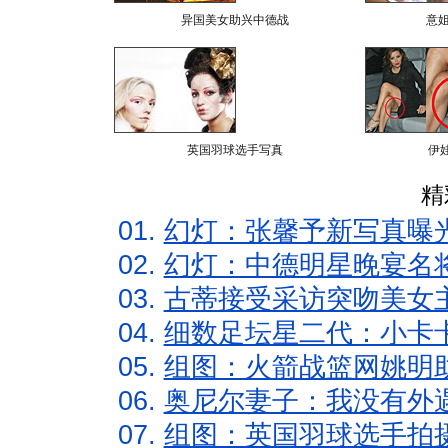
异国美女助兴中德战
意
英国羽球选手写真
伊
精
01.
幻灯：张馨予新写真曝
02.
幻灯：中德明星晚宴名
03.
古蒂接受采访突吻美女主
04.
细数足坛星二代：小卡卡
05.
组图：火箭战篮网姚明
06.
奥尼尔妻子：我没有外遇
07.
组图：英国羽球选手拍