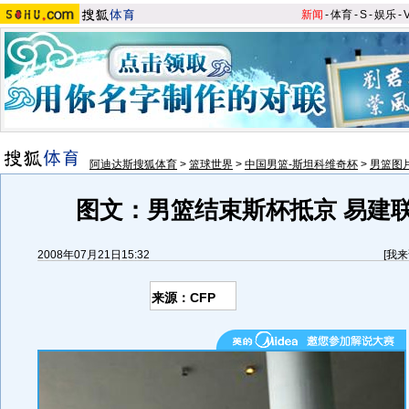
新闻
-
体育
-
S
-
娱乐
-
阿迪达斯搜狐体育
>
篮球世界
>
中国男篮-斯坦科维奇杯
>
男篮图
图文：男篮结束斯杯抵京 易建
2008年07月21日15:32
[
我来
来源：CFP