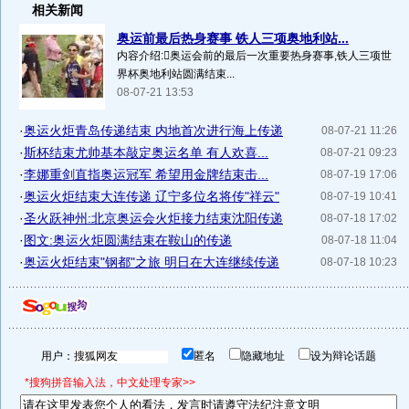
相关新闻
奥运前最后热身赛事 铁人三项奥地利站...
内容介绍:奥运会前的最后一次重要热身赛事,铁人三项世
界杯奥地利站圆满结束...
08-07-21 13:53
·
奥运火炬青岛传递结束 内地首次进行海上传递
08-07-21 11:26
·
斯杯结束尤帅基本敲定奥运名单 有人欢喜...
08-07-21 09:23
·
李娜重剑直指奥运冠军 希望用金牌结束击...
08-07-19 17:06
·
奥运火炬结束大连传递 辽宁多位名将传"祥云"
08-07-19 10:41
·
圣火跃神州:北京奥运会火炬接力结束沈阳传递
08-07-18 17:02
·
图文:奥运火炬圆满结束在鞍山的传递
08-07-18 11:04
·
奥运火炬结束"钢都"之旅 明日在大连继续传递
08-07-18 10:23
用户：
匿名
隐藏地址
设为辩论话题
*搜狗拼音输入法，中文处理专家>>