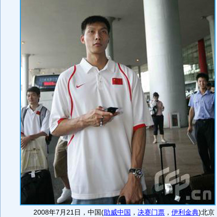
2008年7月21日，中国(
助威中国
，
决赛门票
，
伊利金典
)北