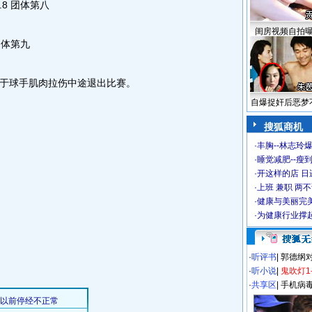
8 团体第八
闺房视频自拍
团体第九
球手肌肉拉伤中途退出比赛。
自爆捉奸后恶梦
搜狐商机
·
丰胸--林志玲
·
睡觉减肥--瘦到
·
开这样的店 日进
·
上班 兼职 两
·
健康与美丽完
·
为健康行业撑
·
听评书
|
郭德纲
·
听小说
|
鬼吹灯1
·
共享区
|
手机病