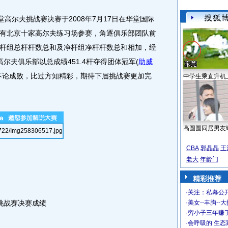
堂高尔夫挑战赛决赛于2008年7月17日在华堂国际
有北京十家高尔夫练习场参赛，角逐俱乐部团队前
杆组总杆杆数总和及净杆组净杆杆数总和相加，经
尔夫俱乐部以总成绩451.4杆夺得团体冠军(
助威
不论成败，比过方知精彩，期待下届挑战赛更加完
中学生乘直升机
高圆圆同居男友
CBA
郭晶晶
王
老大
年龄门
精彩推荐
·
关注：私幕公
挑战赛决赛成绩
·
美女--丰胸--
·
穷小子三年赚
·
会呼吸的 生态