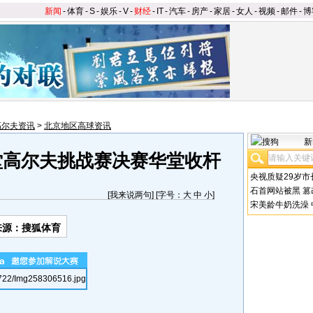
新闻
-
体育
-
S
-
娱乐
-
V
-
财经
-
IT
-
汽车
-
房产
-
家居
-
女人
-
视频
-
邮件
-
博
高尔夫资讯
>
北京地区高球资讯
新
堂高尔夫挑战赛决赛华堂收杆
央视质疑29岁市
石首网站被黑
篡
[
我来说两句
] [字号：
大
中
小
]
宋美龄牛奶洗澡
来源：搜狐体育