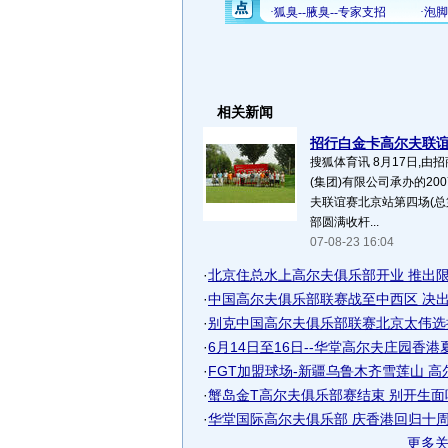
相关新闻
招行白金卡高尔夫联谊
搜狐体育讯 8月17日,
(集团)有限公司承办的2
夫联谊赛北京站第四场(总
部圆满收杆...
07-08-23 16:04
·
北京住总水上高尔夫俱乐部开业 推出限量
·
中国高尔夫俱乐部联赛战至中西区 决出决
·
别克中国高尔夫俱乐部联赛北京太伟选
·
6月14日至16日--华堂高尔夫庄园香港
·
FGT加盟球场-新疆乌鲁木齐雪莲山 高尔夫
·
蟹岛金T高尔夫俱乐部赛结束 别开生面
·
华堂国际高尔夫俱乐部 庆香港回归十周年
更多