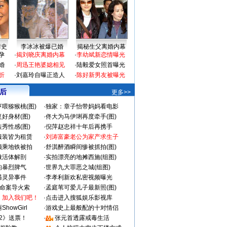
情史
李冰冰被爆已婚
揭秘生父离婚内幕
孕
·
揭刘晓庆离婚内幕
·
李幼斌新恋情曝光
婚
·
周迅王艳婆媳相见
·
陆毅爱女照首曝光
折
·
刘嘉玲自曝正造人
·
陈好新男友被曝光
 后
更多>>
喂猕猴桃(图)
·
独家：章子怡带妈妈看电影
好身材(图)
·
佟大为马伊琍再度牵手(图)
秀性感(图)
·
倪萍赵忠祥十年后再携手
服装皆为租赁
·
刘涛富豪老公为家产求生子
颜乘地铁被拍
·
舒淇醉酒瞬间惨被抓拍(图)
做活体解剖
·
实拍漂亮的地摊西施(组图)
的暴烈脾气
·
世界九大罪恶之城(组图)
遇灵异事件
·
李孝利新欢私密视频曝光
成命案导火索
·
孟庭苇可爱儿子最新照(图)
：加入我们吧！
·
点击进入搜狐娱乐影视库
howGirl
·
游戏史上最般配的十对情侣
2》送票！
·
张元首透露戒毒生活