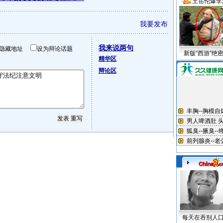
·
王岳伦爆李
我要发布
我来说两句
隐藏地址
设为辩论话题
新版“西游”绝
精华区
辩论区
每天在吞别人