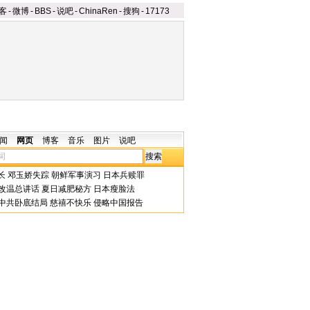
客
-
微博
-
BBS
-
说吧
-
ChinaRen
-
搜狗
-
17173
闻
网页
博客
音乐
图片
说吧
长
邓玉娇失踪
朝鲜军事演习
日本兵赎罪
改温总讲话
夏日减肥秘方
日本瘦脸法
中共卧底结局
慈禧不快乐
侵略中国报告