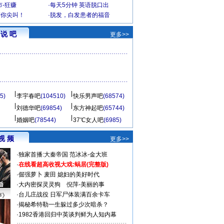
-狂赚
·
每天5分钟 英语脱口出
到你尖叫！
·
脱发，白发患者的福音
说 吧
更多>>
5)
李宇春吧
(104510)
快乐男声吧
(68574)
刘德华吧
(69854)
东方神起吧
(65744)
婚姻吧
(78544)
37℃女人吧
(6985)
视 频
更多>>
·
独家首播:大秦帝国
范冰冰-金大班
·
在线看超高收视大戏:
蜗居(完整版)
·
倔强萝卜
麦田
媳妇的美好时代
·
大内密探灵灵狗
倪萍-美丽的事
·
台儿庄战役 日军尸体装满百余卡车
声》
·
揭秘希特勒一生躲过多少次暗杀？
·
1982香港回归中英谈判鲜为人知内幕