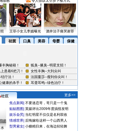
湘胎教
·
令人惊叹太空步下楼方式
密照
王菲小女儿李嫣曝光
酒井法子痛哭谢罪
更多>>
焦点新闻
|
不要迷恋哥，哥只是一个鬼
贴贴图图
|
英媒评出2009年度搞怪发明
娱乐旮旯
|
当红明星不仅仅是名利双收
情感世界
|
后悔嫁给这样一个山西男人
型男索女
|
小糖精归来，在海边轻轻舞
口水