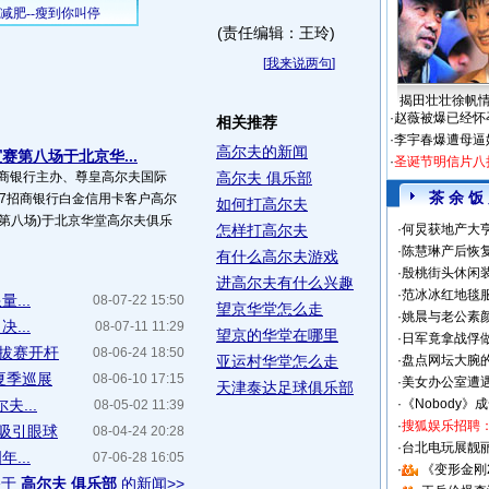
(责任编辑：王玲)
[
我来说两句
]
揭田壮壮徐帆
·
赵薇被爆已经怀
相关推荐
·
李宇春爆遭母逼
高尔夫的新闻
赛第八场于北京华...
·
圣诞节明信片八
由招商银行主办、尊皇高尔夫国际
高尔夫 俱乐部
茶 余 饭
007招商银行白金信用卡客户高尔
如何打高尔夫
第八场)于北京华堂高尔夫俱乐
怎样打高尔夫
·
何炅获地产大亨
·
陈慧琳产后恢复
有什么高尔夫游戏
·
殷桃街头休闲装
进高尔夫有什么兴趣
·
范冰冰红地毯
...
08-07-22 15:50
望京华堂怎么走
·
姚晨与老公素
...
08-07-11 11:29
望京的华堂在哪里
·
日军竟拿战俘
拔赛开杆
08-06-24 18:50
亚运村华堂怎么走
·
盘点网坛大腕
夏季巡展
08-06-10 17:15
·
美女办公室遭
天津泰达足球俱乐部
...
·
《Nobody》
08-05-02 11:39
·
搜狐娱乐招聘
吸引眼球
08-04-24 20:28
·
台北电玩展靓丽S
...
07-06-28 16:05
·
《变形金刚
关于
高尔夫 俱乐部
的新闻>>