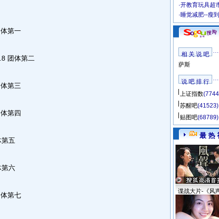
·
开教育玩具超市
·
睡觉减肥--瘦
团体第一
相 关 说 吧
8 团体第二
萨斯
说 吧 排 行
团体第三
上证指数
(7744
苏醒吧
(41523)
团体第四
贴图吧
(68789)
最 热 
体第五
体第六
谍战大片-《风
团体第七