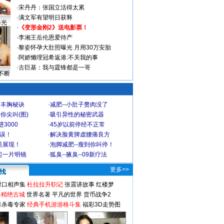
·
宋丹丹：张国立活得太累
·
满文军有望明日获释
曝光
·
《变形金刚2》送电影票！
·
李湘王岳伦恩爱待产
·
黎姿怀孕大肚照曝光 月用30万安胎
·
阿娇懒理冠希返港:不关我的事
·
古巨基：我与霆锋都是一哥
不断
爆丰胸秘诀
·
减肥--小肚子赘肉没了
你尖叫(图)
·
吸引异性的秘密武器
3000
·
45岁以前停经不正常
不误！
·
解决脸黄脾虚腰痛良方
美展现！
·
泡脚减肥--瘦到你叫停！
起一片明镜
·
狐臭--腋臭--09新疗法
更多>>
对口相声集
杜拉拉升职记
张震讲故事
红楼梦
-精绝古城
世界名著
平凡的世界
货币战争2
毒杀毒专家
经典手机游游格斗集
福彩3D走势图