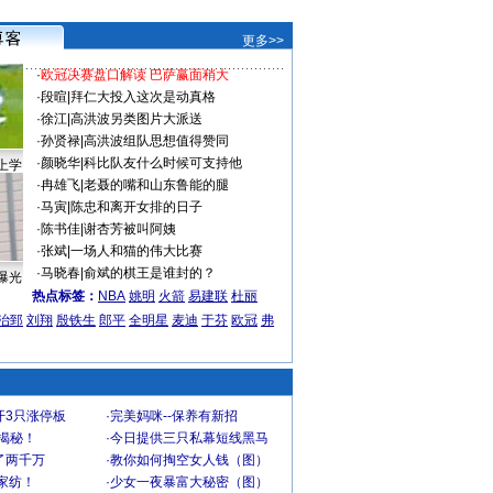
更多>>
·
欧冠决赛盘口解读 巴萨赢面稍大
·
段暄
|
拜仁大投入这次是动真格
·
徐江
|
高洪波另类图片大派送
·
孙贤禄
|
高洪波组队思想值得赞同
·
颜晓华
|
科比队友什么时候可支持他
上学
·
冉雄飞
|
老聂的嘴和山东鲁能的腿
·
马寅
|
陈忠和离开女排的日子
·
陈书佳
|
谢杏芳被叫阿姨
·
张斌
|
一场人和猫的伟大比赛
·
马晓春
|
俞斌的棋王是谁封的？
曝光
热点标签：
NBA
姚明
火箭
易建联
杜丽
治郅
刘翔
殷铁生
郎平
全明星
麦迪
于芬
欧冠
弗
开3只涨停板
·
完美妈咪--保养有新招
大揭秘！
·
今日提供三只私幕短线黑马
了两千万
·
教你如何掏空女人钱（图）
家纺！
·
少女一夜暴富大秘密（图）