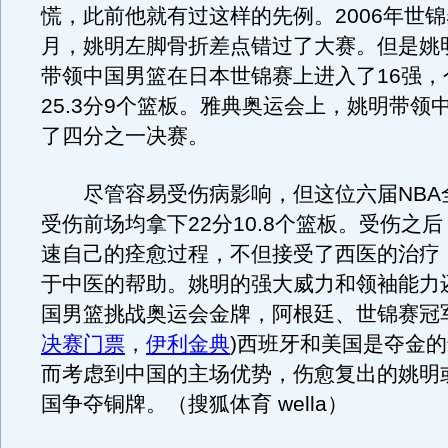
慌，此前他就有过这样的先例。2006年世
月，姚明左脚骨折差点错过了大赛。但是姚
带领中国男篮在日本世锦赛上进入了16强，
25.3分9个篮板。雅典奥运会上，姚明带领
了四分之一决赛。
尽管容易受伤病影响，但这位六届NBA
受伤前场均拿下22分10.8个篮板。受伤之
速自己的痊愈过程，不但接受了西医的治疗
于中医的帮助。姚明的强大威力和领袖能力
国男篮挑战奥运会金牌，阿根廷、世锦赛冠军
决赛门票
，
伊利金典
)西班牙和美国是夺金
而考虑到中国的主场优势，伤愈复出的姚明
国争夺铜牌。（搜狐体育 wella）