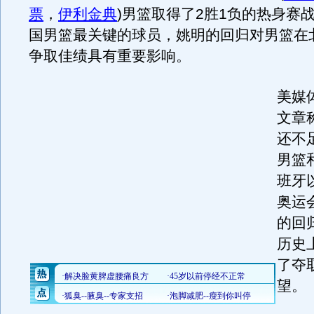
票
，
伊利金典
)男篮取得了2胜1负的热身赛
国男篮最关键的球员，姚明的回归对男篮在
争取佳绩具有重要影响。
美媒
文章
还不
男篮
班牙
奥运
的回
历史
了夺
望。