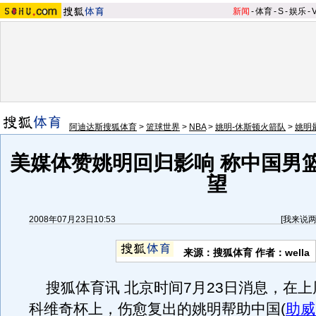
新闻
-
体育
-
S
-
娱乐
-
阿迪达斯搜狐体育
>
篮球世界
>
NBA
>
姚明-休斯顿火箭队
>
姚明
美媒体赞姚明回归影响 称中国男
望
2008年07月23日10:53
[
我来说
来源：搜狐体育 作者：wella
搜狐体育讯 北京时间7月23日消息，在上
科维奇杯上，伤愈复出的姚明帮助中国(
助威