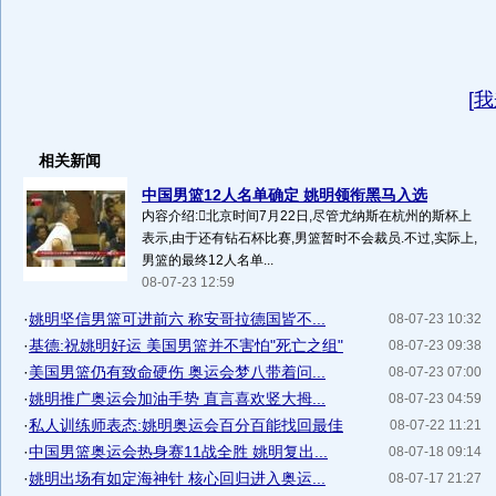
[
我
相关新闻
中国男篮12人名单确定 姚明领衔黑马入选
内容介绍:北京时间7月22日,尽管尤纳斯在杭州的斯杯上
表示,由于还有钻石杯比赛,男篮暂时不会裁员.不过,实际上,
男篮的最终12人名单...
08-07-23 12:59
·
姚明坚信男篮可进前六 称安哥拉德国皆不...
08-07-23 10:32
·
基德:祝姚明好运 美国男篮并不害怕"死亡之组"
08-07-23 09:38
·
美国男篮仍有致命硬伤 奥运会梦八带着问...
08-07-23 07:00
·
姚明推广奥运会加油手势 直言喜欢竖大拇...
08-07-23 04:59
·
私人训练师表态:姚明奥运会百分百能找回最佳
08-07-22 11:21
·
中国男篮奥运会热身赛11战全胜 姚明复出...
08-07-18 09:14
·
姚明出场有如定海神针 核心回归进入奥运...
08-07-17 21:27