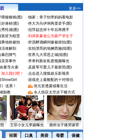
 后
更多>>
喂猕猴桃(图)
·
独家：章子怡带妈妈看电影
好身材(图)
·
佟大为马伊琍再度牵手(图)
秀性感(图)
·
倪萍赵忠祥十年后再携手
服装皆为租赁
·
刘涛富豪老公为家产求生子
颜乘地铁被拍
·
舒淇醉酒瞬间惨被抓拍(图)
做活体解剖
·
实拍漂亮的地摊西施(组图)
的暴烈脾气
·
世界九大罪恶之城(组图)
遇灵异事件
·
李孝利新欢私密视频曝光
成命案导火索
·
孟庭苇可爱儿子最新照(图)
：加入我们吧！
·
点击进入搜狐娱乐影视库
howGirl
·
游戏史上最般配的十对情侣
2》送票！
·
张元首透露戒毒生活
湘胎教
·
令人惊叹太空步下楼方式
密照
王菲小女儿李嫣曝光
酒井法子痛哭谢罪