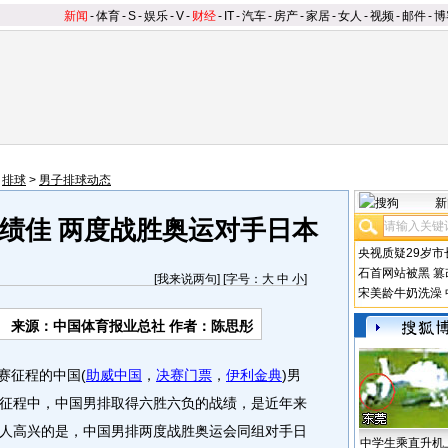
新闻
-
体育
-
S
-
娱乐
-
V
-
财经
-
IT
-
汽车
-
房产
-
家居
-
女人
-
视频
-
邮件
-
博
>
排球
>
男子排球动态
新
绩佳 两度战胜奥运对手日本
央视质疑29岁市
石首网站被黑
篡
[
我来说两句
] [字号：
大
中
小
]
宋美龄牛奶洗澡
来源：中国体育报业总社 作者：陈思彤
赛征程的中国(
助威中国
，
决赛门票
，
伊利金典
)男
征程中，中国男排取得六胜六负的战绩，是近年来
人高兴的是，中国男排两度战胜奥运会同组对手日
中学生乘直升机