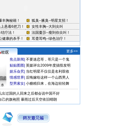
更多>>
焦点新闻
|
不要迷恋哥，哥只是一个鬼
贴贴图图
|
英媒评出2009年度搞怪发明
娱乐旮旯
|
当红明星不仅仅是名利双收
情感世界
|
后悔嫁给这样一个山西男人
型男索女
|
小糖精归来，在海边轻轻舞
口水
么出过国的人回来之后都会说中国不好
自己的旗袍照
暴雨过后天空依旧晴朗