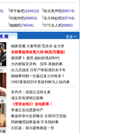
5)
李宇春吧
(104510)
快乐男声吧
(68574)
刘德华吧
(69854)
东方神起吧
(65744)
婚姻吧
(78544)
37℃女人吧
(6985)
视 频
更多>>
·
独家首播:大秦帝国
范冰冰-金大班
·
在线看超高收视大戏:
蜗居(完整版)
·
倔强萝卜
麦田
媳妇的美好时代
·
大内密探灵灵狗
倪萍-美丽的事
·
台儿庄战役 日军尸体装满百余卡车
声》
·
揭秘希特勒一生躲过多少次暗杀？
·
1982香港回归中英谈判鲜为人知内幕
·
宋丹丹：张国立活得太累
·
满文军有望明日获释
曝光
·
《变形金刚2》送电影票！
·
李湘王岳伦恩爱待产
·
黎姿怀孕大肚照曝光 月用30万安胎
·
阿娇懒理冠希返港:不关我的事
·
古巨基：我与霆锋都是一哥
不断