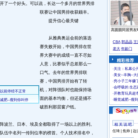
开了一个好头。
可以说，长达一个多月的世界男排
联赛让中国男排收获颇丰。
提升信心最关键
高圆圆同居男友
从雅典奥运会前的落选
CBA
郭晶晶
王
赛失败开始，中国男排在世
老大
年龄门
界大赛中的成绩一直不尽如
精彩推荐
人意，比赛似乎总差那么一
·
关注：私幕公
口气。去年的世界男排联
·
美女--丰胸--
赛，中国男排开始有了转
·
穷小子三年赚
·
会呼吸的 生态
机，对阵强队时也能保持场
·
开教育玩具超市
面的基本均衡，但还是捅不
·
睡觉减肥--瘦
破胜利那层窗户纸。
波兰、日本、埃及全都取得了一场以上的胜利。
相 关 说 吧
任琦
|
焦帅
|
边
队伍中名列一传到位率的榜首。个人技术排名中，