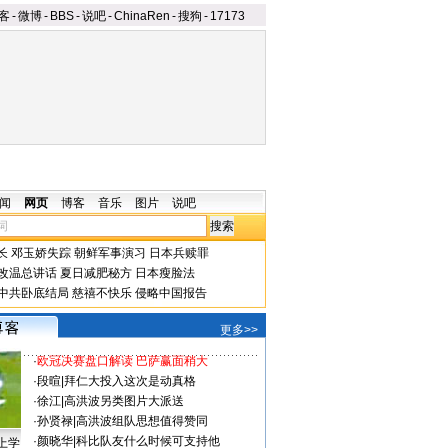
客
-
微博
-
BBS
-
说吧
-
ChinaRen
-
搜狗
-
17173
闻
网页
博客
音乐
图片
说吧
长
邓玉娇失踪
朝鲜军事演习
日本兵赎罪
改温总讲话
夏日减肥秘方
日本瘦脸法
中共卧底结局
慈禧不快乐
侵略中国报告
更多>>
·
欧冠决赛盘口解读 巴萨赢面稍大
·
段暄
|
拜仁大投入这次是动真格
·
徐江
|
高洪波另类图片大派送
·
孙贤禄
|
高洪波组队思想值得赞同
·
颜晓华
|
科比队友什么时候可支持他
上学