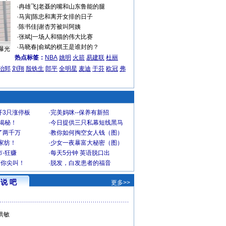
·
冉雄飞
|
老聂的嘴和山东鲁能的腿
·
马寅
|
陈忠和离开女排的日子
·
陈书佳
|
谢杏芳被叫阿姨
·
张斌
|
一场人和猫的伟大比赛
·
马晓春
|
俞斌的棋王是谁封的？
曝光
热点标签：
NBA
姚明
火箭
易建联
杜丽
治郅
刘翔
殷铁生
郎平
全明星
麦迪
于芬
欧冠
弗
开3只涨停板
·
完美妈咪--保养有新招
大揭秘！
·
今日提供三只私幕短线黑马
了两千万
·
教你如何掏空女人钱（图）
家纺！
·
少女一夜暴富大秘密（图）
-狂赚
·
每天5分钟 英语脱口出
到你尖叫！
·
脱发，白发患者的福音
说 吧
更多>>
洪敏