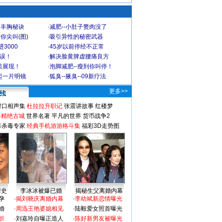
爆丰胸秘诀
·
减肥--小肚子赘肉没了
你尖叫(图)
·
吸引异性的秘密武器
3000
·
45岁以前停经不正常
不误！
·
解决脸黄脾虚腰痛良方
美展现！
·
泡脚减肥--瘦到你叫停！
起一片明镜
·
狐臭--腋臭--09新疗法
更多>>
对口相声集
杜拉拉升职记
张震讲故事
红楼梦
-精绝古城
世界名著
平凡的世界
货币战争2
毒杀毒专家
经典手机游游格斗集
福彩3D走势图
情史
李冰冰被爆已婚
揭秘生父离婚内幕
孕
·
揭刘晓庆离婚内幕
·
李幼斌新恋情曝光
婚
·
周迅王艳婆媳相见
·
陆毅爱女照首曝光
折
·
刘嘉玲自曝正造人
·
陈好新男友被曝光