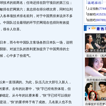
球技术的前两名；任琦还排在防守项目的第三位；
说 吧 排 行
上证指数
(7744
敏排在拦网第六；袁志排在得分榜次席，同时位列
苏醒吧
(41523)
入各单项技术排名前列，对于中国男排来说并不多
贴图吧
(68789)
。中国队过去最弱的环节拦网现在也得到有效提
最 热 
，很令人欣喜。
本，而今年中国队主客场各胜日本队一场，说明
阴影。对波兰队的胜利更加提升了中国男排的士
时候，心中多了份底气。
谍战大片-《风
闺房视频自拍
以来一直强调的。为此，队伍几次大胆引入新人，
的要求。去年的比赛中，“快”字已经有所体现，但
够稳定。从今年的比赛来看，“快”字已经可以很好
是说，“快”的要求终于有了成效。几名新人也不负
自爆捉奸后恶梦