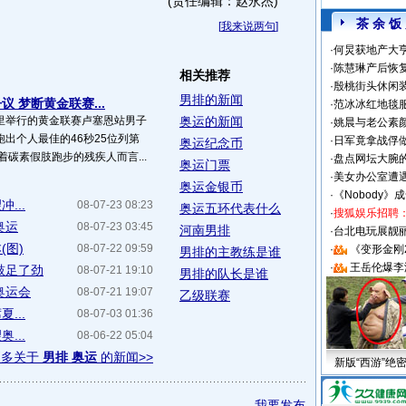
(责任编辑：赵永杰)
茶 余 饭
[
我来说两句
]
·
何炅获地产大亨
·
陈慧琳产后恢复
相关推荐
·
殷桃街头休闲装
男排的新闻
 梦断黄金联赛...
·
范冰冰红地毯
里举行的黄金联赛卢塞恩站男子
奥运的新闻
·
姚晨与老公素
跑出个人最佳的46秒25位列第
·
日军竟拿战俘
奥运纪念币
着碳素假肢跑步的残疾人而言...
·
盘点网坛大腕
奥运门票
·
美女办公室遭
奥运金银币
·
《Nobody》
...
08-07-23 08:23
奥运五环代表什么
·
搜狐娱乐招聘
奥运
08-07-23 03:45
河南男排
·
台北电玩展靓丽S
(图)
08-07-22 09:59
·
《变形金刚
男排的主教练是谁
·
王岳伦爆李
鼓足了劲
08-07-21 19:10
男排的队长是谁
奥运会
08-07-21 19:07
乙级联赛
...
08-07-03 01:36
...
08-06-22 05:04
更多关于
男排 奥运
的新闻>>
新版“西游”绝
我要发布