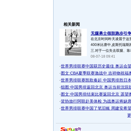
相关新闻
无腿勇士假肢跑步引争议
在北京时间昨天凌晨于这
400米比赛中,皮斯托瑞斯
三.对于一位失去双腿、靠
08-07-18 09:41
·
世界男排联赛中国获历史最佳 奥运会望冲
·
图文:CBA夏季联赛激战中 吉祥物祝福
·
世界男排联赛凯歌奏起 中国男排胜日本
·
组图:中国男排返回北京 奥运当前沈琼
·
图文:中国男排结束比赛返回北京 遥望
·
篮协放行阿联赴美体检 为战奥运将缺席夏
·
世界男排联赛中国了笔旧账 周建安希望奥