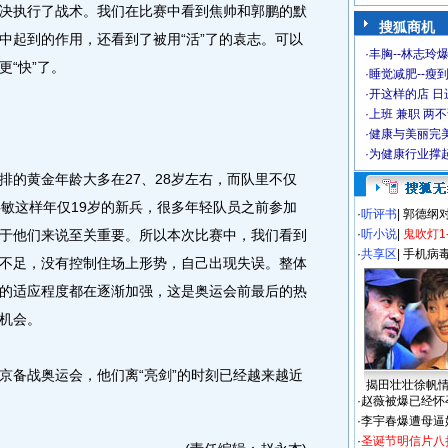
决执行了战术。我们在比赛中看到焦帅和郭鹏的默
搜狐商机
中起到的作用，还看到了被用“活”了的袁志。可以
·
丰胸--林志玲
更“快”了。
·
睡觉减肥--瘦到
·
开这样的店 日进
·
上班 兼职 两
·
健康与美丽完
·
为健康行业撑
的黄金年龄大多在27、28岁左右，而队里不仅
洪敏这样年仅19岁的新兵，很多年轻队员之前参加
·
听评书
|
郭德纲
于他们来说至关重要。所以本次比赛中，我们看到
·
听小说
|
鬼吹灯1
·
共享区
|
手机病
不足，没有控制住场上形势，自己出现失误。整体
的适应程度都在逐渐加强，这是奥运会前最后的热
机会。
备战奥运会，他们离“亮剑”的时刻已经越来越近
揭田壮壮徐帆
·
赵薇被爆已经怀
·
李宇春爆遭母逼
·
圣诞节明信片八