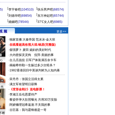
5)
李宇春吧
(104510)
快乐男声吧
(68574)
刘德华吧
(69854)
东方神起吧
(65744)
婚姻吧
(78544)
37℃女人吧
(6985)
视 频
更多>>
·
独家首播:大秦帝国
范冰冰-金大班
·
在线看超高收视大戏:
蜗居(完整版)
·
倔强萝卜
麦田
媳妇的美好时代
·
大内密探灵灵狗
倪萍-美丽的事
·
台儿庄战役 日军尸体装满百余卡车
声》
·
揭秘希特勒一生躲过多少次暗杀？
·
1982香港回归中英谈判鲜为人知内幕
·
宋丹丹：张国立活得太累
·
满文军有望明日获释
曝光
·
《变形金刚2》送电影票！
·
李湘王岳伦恩爱待产
·
黎姿怀孕大肚照曝光 月用30万安胎
·
阿娇懒理冠希返港:不关我的事
·
古巨基：我与霆锋都是一哥
不断