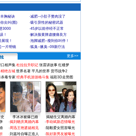
爆丰胸秘诀
·
减肥--小肚子赘肉没了
你尖叫(图)
·
吸引异性的秘密武器
3000
·
45岁以前停经不正常
不误！
·
解决脸黄脾虚腰痛良方
美展现！
·
泡脚减肥--瘦到你叫停！
起一片明镜
·
狐臭--腋臭--09新疗法
更多>>
对口相声集
杜拉拉升职记
张震讲故事
红楼梦
-精绝古城
世界名著
平凡的世界
货币战争2
毒杀毒专家
经典手机游游格斗集
福彩3D走势图
情史
李冰冰被爆已婚
揭秘生父离婚内幕
孕
·
揭刘晓庆离婚内幕
·
李幼斌新恋情曝光
婚
·
周迅王艳婆媳相见
·
陆毅爱女照首曝光
折
·
刘嘉玲自曝正造人
·
陈好新男友被曝光