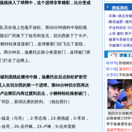
弧线掉入了球网中，这个进球非常精彩，比分变成
搜狐商机
·
丰胸--林志玲
·
睡觉减肥--瘦到
员在场上也毫不放松。第56分钟德科中场犯规
·
开这样的店 日进
·
上班 兼职 两
随后广药换下了徐亮和迭戈，切尔西换下了卡卢。
·
健康与美丽完
小赖特转身直接射门，皮球擦着门柱飞出了底线，
·
为健康行业撑
。两分钟后，迪桑托左路小角度射门，皮球被门将
门打在了边网上。
·
听评书
|
郭德纲
·
听小说
|
鬼吹灯1
·
共享区
|
手机病
突破到底线处横传中路，迪桑托在后点轻松铲射空
廷人在切尔西的第一个进球。第88分钟切尔西再次
卢达禁区内再过渡到后点，小赖特轻松推射破门，
广药队，获得比赛的胜利。（独自西行）
揭田壮壮徐帆
猛龙（马亮），2-李志海，13-唐德超，3-李岩，
·
赵薇被爆已经怀
·
李宇春爆遭母逼
-徐亮，26-吴坪枫，23-卢琳，9-拉米雷斯
·
圣诞节明信片八