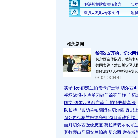
相关新闻
徐亮3.5万拍走切尔西签
切尔西全体队员、教练和职
共同表达了对四川灾区人民
骨雕该场大型慈善晚宴从昨
08-07-23 04:41
·
实录:[友谊赛]兰帕德卡卢进球 切尔西4-0.
·
半场战报-卡卢单刀破门徐亮门柱 广药0-1
·
图文:切尔西备战广药 兰帕德热情高涨
·
队长特里曾劝兰帕德留在切尔西 反思上赛
·
切尔西抵穗兰帕德亮相 23日首战迎战
·
面对切尔西强硬态度 莫拉蒂表示或寻兰帕
·
莫拉蒂出马招安兰帕德 切尔西:烂在板