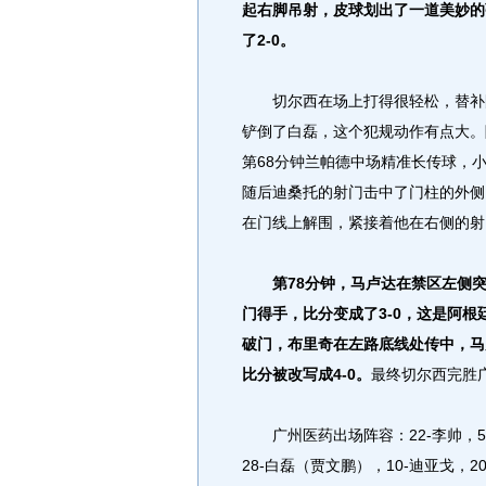
起右脚吊射，皮球划出了一道美妙的
了2-0。
切尔西在场上打得很轻松，替补队
铲倒了白磊，这个犯规动作有点大。
第68分钟兰帕德中场精准长传球，
随后迪桑托的射门击中了门柱的外侧
在门线上解围，紧接着他在右侧的射
第78分钟，马卢达在禁区左侧
门得手，比分变成了3-0，这是阿根
破门，布里奇在左路底线处传中，马
比分被改写成4-0。
最终切尔西完胜
广州医药出场阵容：22-李帅，5-
28-白磊（贾文鹏），10-迪亚戈，20