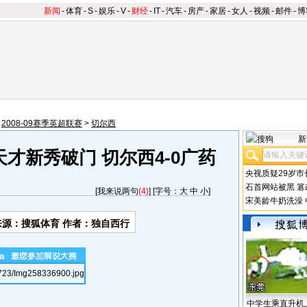
新闻
-
体育
-
S
-
娱乐
-
V
-
财经
-
IT
-
汽车
-
房产
-
家居
-
女人
-
视频
-
邮件
-
博
>
2008-09赛季英超联赛
>
切尔西
新
才新秀破门 切尔西4-0广药
央视质疑29岁市
石首网站被黑
篡
[
我来说两句
(4)
] [字号：
大
中
小
]
宋美龄牛奶洗澡
来源：搜狐体育 作者：独自西行
中学生乘直升机