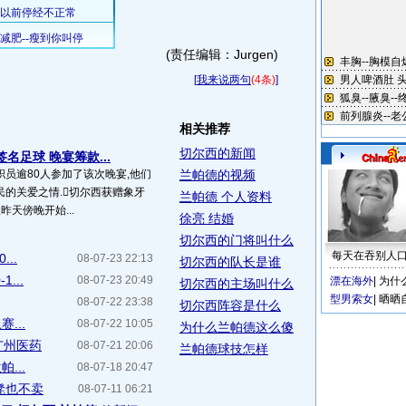
(责任编辑：Jurgen)
[
我来说两句
(4条)
]
相关推荐
切尔西的新闻
名足球 晚宴筹款...
员逾80人参加了该次晚宴,他们
兰帕德的视频
的关爱之情.切尔西获赠象牙
兰帕德 个人资料
天傍晚开始...
徐亮 结婚
切尔西的门将叫什么
每天在吞别人
..
08-07-23 22:13
切尔西的队长是谁
...
08-07-23 20:49
漂在海外
|
为什
切尔西的主场叫什么
型男索女
|
晒晒
08-07-22 23:38
切尔西阵容是什么
...
08-07-22 10:05
为什么兰帕德这么傻
广州医药
08-07-21 20:06
兰帕德球技怎样
...
08-07-18 20:47
凳也不卖
08-07-11 06:21