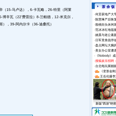
茶 余 饭
（15-马卢达），6-卡瓦略，26-特里（阿莱
·
何炅获地产大亨
-博辛瓦（22’费雷拉）8-兰帕德，12-米克尔，
·
陈慧琳产后恢复
普斯），39-阿内尔卡（36-迪桑托）
·
殷桃街头休闲装
·
范冰冰红地毯
·
姚晨与老公素
·
日军竟拿战俘
·
盘点网坛大腕
·
美女办公室遭
·
《Nobody》
·
搜狐娱乐招聘
·
台北电玩展靓丽S
·
《变形金刚
·
王岳伦爆李
新版“西游”绝