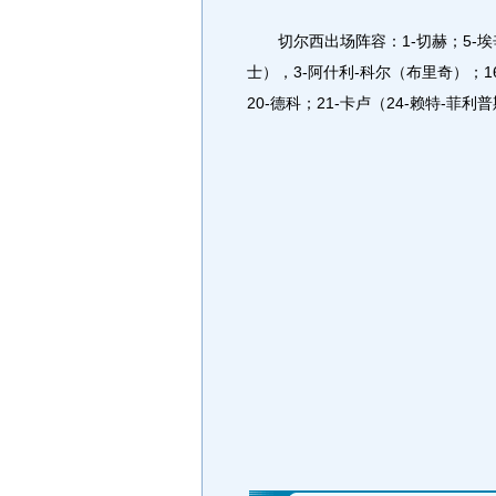
切尔西出场阵容：1-切赫；5-埃辛
士），3-阿什利-科尔（布里奇）；16
20-德科；21-卡卢（24-赖特-菲利