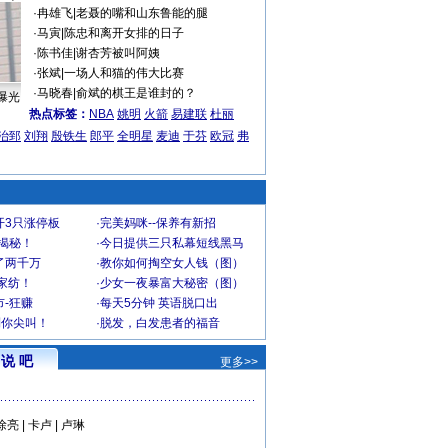
·
冉雄飞
|
老聂的嘴和山东鲁能的腿
·
马寅
|
陈忠和离开女排的日子
·
陈书佳
|
谢杏芳被叫阿姨
·
张斌
|
一场人和猫的伟大比赛
·
马晓春
|
俞斌的棋王是谁封的？
曝光
热点标签：
NBA
姚明
火箭
易建联
杜丽
治郅
刘翔
殷铁生
郎平
全明星
麦迪
于芬
欧冠
弗
开3只涨停板
·
完美妈咪--保养有新招
大揭秘！
·
今日提供三只私幕短线黑马
了两千万
·
教你如何掏空女人钱（图）
家纺！
·
少女一夜暴富大秘密（图）
-狂赚
·
每天5分钟 英语脱口出
到你尖叫！
·
脱发，白发患者的福音
说 吧
更多>>
徐亮
|
卡卢
|
卢琳