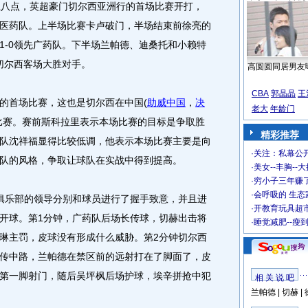
上八点，英超豪门切尔西亚洲行的首场比赛开打，
医药队。上半场比赛卡卢破门，半场结束前徐亮的
1-0领先广药队。下半场兰帕德、迪桑托和小赖特
切尔西客场大胜对手。
高圆圆同居男友
CBA
郭晶晶
王
首场比赛，这也是切尔西在中国(
助威中国
，
决
老大
年龄门
比赛。赛前斯科拉里表示本场比赛的目标是争取胜
精彩推荐
队沈祥福显得比较低调，他表示本场比赛主要是向
·
关注：私幕公
队的风格，争取让球队在实战中得到提高。
·
美女--丰胸--
·
穷小子三年赚
·
会呼吸的 生态
乐部的领导分别和球员进行了握手致意，并且进
·
开教育玩具超市
开球。第1分钟，广药队后场长传球，切赫出击将
·
睡觉减肥--瘦
琳主罚，皮球没有形成什么威胁。第2分钟切尔西
传中路，兰帕德在禁区前的远射打在了脚面了，皮
第一脚射门，随后吴坪枫后场护球，埃辛拼抢中犯
相 关 说 吧
兰帕德
|
切赫
|