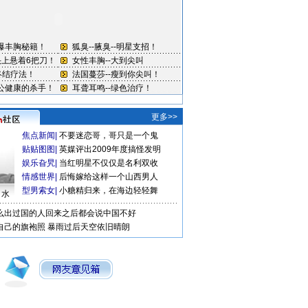
更多>>
焦点新闻
|
不要迷恋哥，哥只是一个鬼
贴贴图图
|
英媒评出2009年度搞怪发明
娱乐旮旯
|
当红明星不仅仅是名利双收
情感世界
|
后悔嫁给这样一个山西男人
型男索女
|
小糖精归来，在海边轻轻舞
口水
么出过国的人回来之后都会说中国不好
自己的旗袍照
暴雨过后天空依旧晴朗