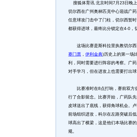
搜狐体育讯 北京时间7月23日晚
切尔西在广州奥林匹克中心迎战广药
任意球攻门击中了门柱，切尔西暂时
都获得进球，最终比分锁定在4-0，
这场比赛是斯科拉里执教切尔西的
赛门票
，
伊利金典
)历史上的第一场
利，同时需要进行阵容的考察。广药
对手学习，但在进攻上也需要打出球
比赛准时在8点打响，赛前双方俱
行了合影留念。比赛开始，广药队先
皮球送出了底线，获得角球机会。卢
前场组织进攻，科尔在左路突破后低
球高出了横梁，这是他们本场比赛的
规。