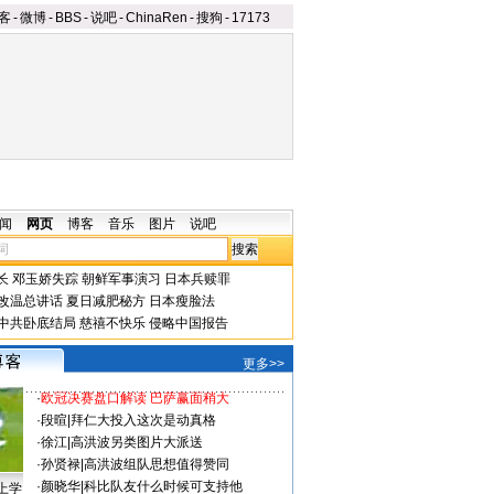
客
-
微博
-
BBS
-
说吧
-
ChinaRen
-
搜狗
-
17173
闻
网页
博客
音乐
图片
说吧
长
邓玉娇失踪
朝鲜军事演习
日本兵赎罪
改温总讲话
夏日减肥秘方
日本瘦脸法
中共卧底结局
慈禧不快乐
侵略中国报告
更多>>
·
欧冠决赛盘口解读 巴萨赢面稍大
·
段暄
|
拜仁大投入这次是动真格
·
徐江
|
高洪波另类图片大派送
·
孙贤禄
|
高洪波组队思想值得赞同
·
颜晓华
|
科比队友什么时候可支持他
上学