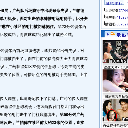
说 吧 排 行
的僵局，广药队后场防守中出现致命失误，兰帕德
上证指数
(7744
苏醒吧
(41523)
单刀机会，面对出击的李帅推射远射得手，比分变
贴图吧
(68789)
，卢琳在小禁区的射门被切赫抱住。
第23分钟切尔西
比较成功，将皮球成功化解出了威胁区域。
最 热 
钟切尔西前场组织进攻，李帅冒然出击失误，对
门都被挡出了，倒在门前的徐亮奋力全力将皮球勾
失误，广药获得禁区左侧的任意球，徐亮主罚的皮
谍战大片-《风
失去了位置，可惜后点的补射被对手先解围。上半
闺房视频自拍
人调整，库迪奇尼换下了切赫，广药的换人调整
突破赢得任意球机会，连续两脚射门都让门将做出
里奇的射门击中了门柱底部弹出。
第50分钟广药
速反击，兰帕德在禁区前大约23米的位置，直接
自爆捉奸后恶梦