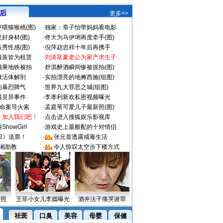
 后
更多>>
喂猕猴桃(图)
·
独家：章子怡带妈妈看电影
好身材(图)
·
佟大为马伊琍再度牵手(图)
秀性感(图)
·
倪萍赵忠祥十年后再携手
服装皆为租赁
·
刘涛富豪老公为家产求生子
颜乘地铁被拍
·
舒淇醉酒瞬间惨被抓拍(图)
做活体解剖
·
实拍漂亮的地摊西施(组图)
的暴烈脾气
·
世界九大罪恶之城(组图)
遇灵异事件
·
李孝利新欢私密视频曝光
成命案导火索
·
孟庭苇可爱儿子最新照(图)
：加入我们吧！
·
点击进入搜狐娱乐影视库
howGirl
·
游戏史上最般配的十对情侣
2》送票！
·
张元首透露戒毒生活
湘胎教
·
令人惊叹太空步下楼方式
密照
王菲小女儿李嫣曝光
酒井法子痛哭谢罪