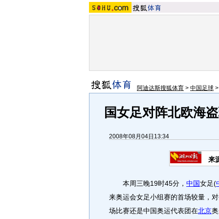
阿迪达斯搜狐体育
>
中国足球
国女足对阵北欧海盗
2008年08月04日13:34
来
本周三晚19时45分，
中国
女足
(
来奥运会女足小组赛的首场较量，对
场比赛还是中国奥运代表团在
北京
奥