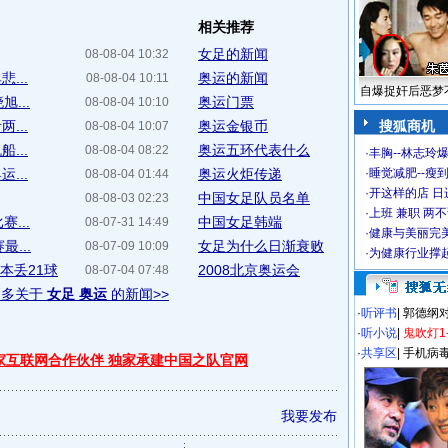
相关推荐
女足的新闻
08-08-04 10:32
...
奥运的新闻
08-08-04 10:11
自爆捉奸后恶梦
...
奥运门票
08-08-04 10:10
...
奥运金银币
搜狐商机
08-08-04 10:07
...
奥运五环代表什么
08-08-04 08:22
·
丰胸--林志玲
...
奥运火炬传递
·
睡觉减肥--瘦到
08-08-04 01:44
·
开这样的店 日进
中国女足队员名单
08-08-03 02:23
·
上班 兼职 两
...
中国女足韩端
08-07-31 14:49
·
健康与美丽完
...
女足为什么日渐衰败
08-07-09 10:09
·
为健康行业撑
本丢21球
2008北京奥运会
08-07-04 07:48
更多关于
女足 奥运
的新闻>>
·
听评书
|
郭德纲
·
听小说
|
鬼吹灯1
·
共享区
|
手机病
独家互联网合作伙伴 独家承建中国之队官网
我要发布