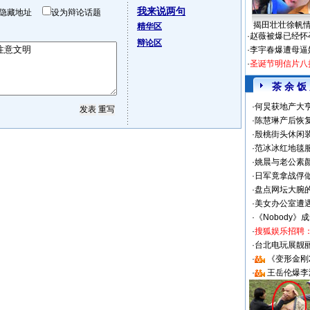
我来说两句
隐藏地址
设为辩论话题
揭田壮壮徐帆
精华区
·
赵薇被爆已经怀
辩论区
·
李宇春爆遭母逼
·
圣诞节明信片八
茶 余 饭
·
何炅获地产大亨
·
陈慧琳产后恢复
·
殷桃街头休闲装
·
范冰冰红地毯
·
姚晨与老公素
·
日军竟拿战俘
·
盘点网坛大腕
·
美女办公室遭
·
《Nobody》
·
搜狐娱乐招聘
·
台北电玩展靓丽S
·
《变形金刚
·
王岳伦爆李