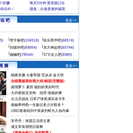
-狂赚
·
每天5分钟 英语脱口出
到你尖叫！
·
脱发，白发患者的福音
说 吧
更多>>
5)
李宇春吧
(104510)
快乐男声吧
(68574)
刘德华吧
(69854)
东方神起吧
(65744)
婚姻吧
(78544)
37℃女人吧
(6985)
视 频
更多>>
·
独家首播:大秦帝国
范冰冰-金大班
·
在线看超高收视大戏:
蜗居(完整版)
·
倔强萝卜
麦田
媳妇的美好时代
·
大内密探灵灵狗
倪萍-美丽的事
·
台儿庄战役 日军尸体装满百余卡车
声》
·
揭秘希特勒一生躲过多少次暗杀？
·
1982香港回归中英谈判鲜为人知内幕
·
宋丹丹：张国立活得太累
·
满文军有望明日获释
曝光
·
《变形金刚2》送电影票！