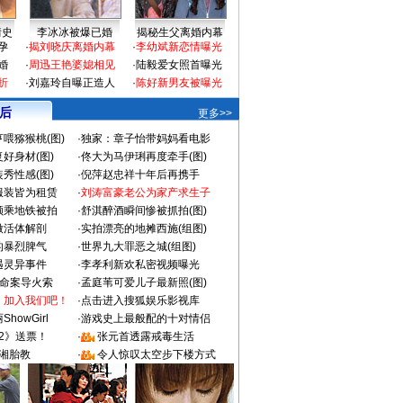
情史
李冰冰被爆已婚
揭秘生父离婚内幕
孕
·
揭刘晓庆离婚内幕
·
李幼斌新恋情曝光
婚
·
周迅王艳婆媳相见
·
陆毅爱女照首曝光
折
·
刘嘉玲自曝正造人
·
陈好新男友被曝光
 后
更多>>
喂猕猴桃(图)
·
独家：章子怡带妈妈看电影
好身材(图)
·
佟大为马伊琍再度牵手(图)
秀性感(图)
·
倪萍赵忠祥十年后再携手
服装皆为租赁
·
刘涛富豪老公为家产求生子
颜乘地铁被拍
·
舒淇醉酒瞬间惨被抓拍(图)
做活体解剖
·
实拍漂亮的地摊西施(组图)
的暴烈脾气
·
世界九大罪恶之城(组图)
遇灵异事件
·
李孝利新欢私密视频曝光
成命案导火索
·
孟庭苇可爱儿子最新照(图)
：加入我们吧！
·
点击进入搜狐娱乐影视库
howGirl
·
游戏史上最般配的十对情侣
2》送票！
·
张元首透露戒毒生活
湘胎教
·
令人惊叹太空步下楼方式