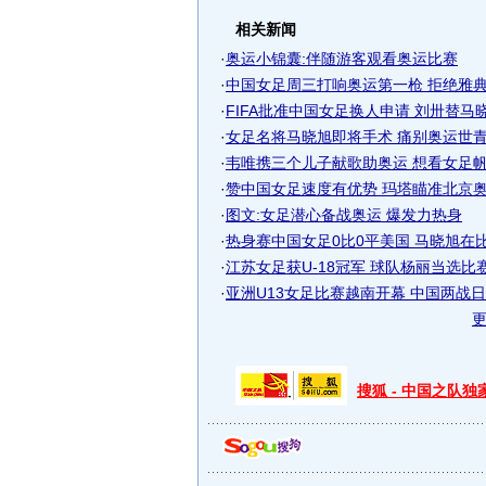
相关新闻
·
奥运小锦囊:伴随游客观看奥运比赛
·
中国女足周三打响奥运第一枪 拒绝雅典悲
·
FIFA批准中国女足换人申请 刘卅替马晓旭
·
女足名将马晓旭即将手术 痛别奥运世青两
·
韦唯携三个儿子献歌助奥运 想看女足帆船
·
赞中国女足速度有优势 玛塔瞄准北京奥运
·
图文:女足潜心备战奥运 爆发力热身
·
热身赛中国女足0比0平美国 马晓旭在比赛
·
江苏女足获U-18冠军 球队杨丽当选比赛最
·
亚洲U13女足比赛越南开幕 中国两战日
搜狐 - 中国之队