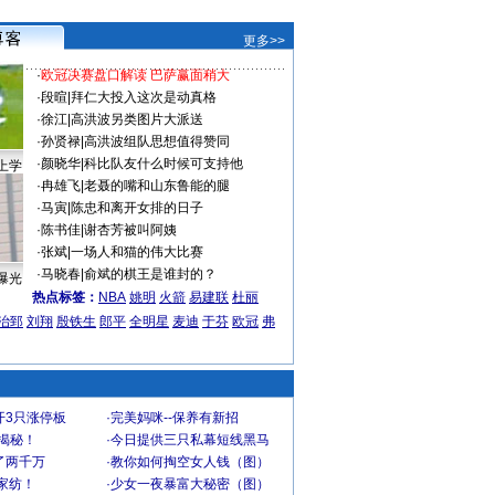
更多>>
·
欧冠决赛盘口解读 巴萨赢面稍大
·
段暄
|
拜仁大投入这次是动真格
·
徐江
|
高洪波另类图片大派送
·
孙贤禄
|
高洪波组队思想值得赞同
·
颜晓华
|
科比队友什么时候可支持他
上学
·
冉雄飞
|
老聂的嘴和山东鲁能的腿
·
马寅
|
陈忠和离开女排的日子
·
陈书佳
|
谢杏芳被叫阿姨
·
张斌
|
一场人和猫的伟大比赛
·
马晓春
|
俞斌的棋王是谁封的？
曝光
热点标签：
NBA
姚明
火箭
易建联
杜丽
治郅
刘翔
殷铁生
郎平
全明星
麦迪
于芬
欧冠
弗
开3只涨停板
·
完美妈咪--保养有新招
大揭秘！
·
今日提供三只私幕短线黑马
了两千万
·
教你如何掏空女人钱（图）
家纺！
·
少女一夜暴富大秘密（图）