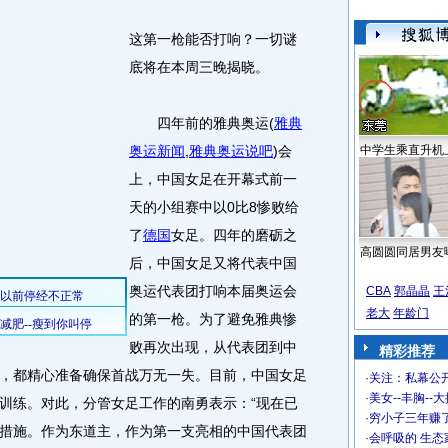
这第一枪能否打响？一切谜
底将在本周三晚揭晓。
四年前的雅典奥运
(
雅典
奥运新闻
,
雅典奥运说吧
)
会
中学生乘直升机
上，中国女足在开幕式前一
天的小组赛中以0比8惨败给
了
德国
女足。四年的磨砺之
高圆圆同居男友
后，中国女足又将代表中国
奥运代表团打响本届奥运会
CBA
郭晶晶
王
老大
年龄门
的第一枪。为了避免雅典惨
败再次出现，从代表团到中
精彩推荐
，都精心准备确保首战万无一失。目前，中国女足
·
关注：私幕公
·
美女--丰胸--
训练。对此，分管女足工作的南勇表示：“现在已
·
穷小子三年赚
措施。作为东道主，作为第一支亮相的中国代表团
·
会呼吸的 生态