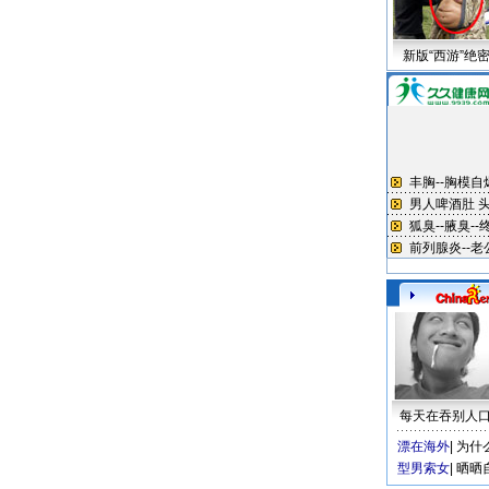
新版“西游”绝
每天在吞别人
漂在海外
|
为什
型男索女
|
晒晒