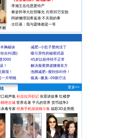
·
李湘王岳伦恩爱待产
·
黎姿怀孕大肚照曝光 月用30万安胎
·
阿娇懒理冠希返港:不关我的事
·
古巨基：我与霆锋都是一哥
不断
爆丰胸秘诀
·
减肥--小肚子赘肉没了
你尖叫(图)
·
吸引异性的秘密武器
3000
·
45岁以前停经不正常
不误！
·
解决脸黄脾虚腰痛良方
美展现！
·
泡脚减肥--瘦到你叫停！
起一片明镜
·
狐臭--腋臭--09新疗法
更多>>
对口相声集
杜拉拉升职记
张震讲故事
红楼梦
-精绝古城
世界名著
平凡的世界
货币战争2
毒杀毒专家
经典手机游游格斗集
福彩3D走势图