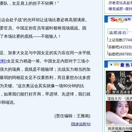
赛队，女足肩上的担子不轻啊！”
·
开教育玩具超市
·
睡觉减肥--瘦
运会处子战”的光环却让这场比赛必将高朋满座。
委官员、中国足协官员等届时都将现场观战。因
说 吧 排 行
了本场比赛的底线——不能输人！
上证指数
(7744
苏醒吧
(41523)
、加拿大女足与中国女足的实力应在同一水平线
贴图吧
(68789)
资料
)
女足实力稍逊一筹。中国女足内部对于三场小
最 热 
强大的瑞典，底线是不能输球；次战实力相当的加
最弱的阿根廷女足不仅要胜利，而且要想办法多捞
为关键。“这次奥运会其实就像一场90分钟的比
，如果我们能打好开局，早进球、先进球，我们就
谍战大片-《风
锋韩端说。
(责任编辑：王雅南)
[
我来说两句
]
闺房视频自拍