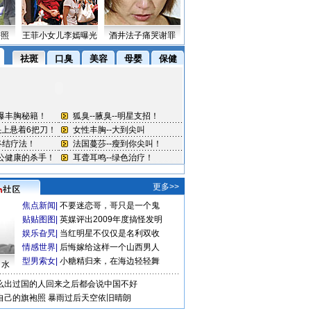
密照
王菲小女儿李嫣曝光
酒井法子痛哭谢罪
更多>>
焦点新闻
|
不要迷恋哥，哥只是一个鬼
贴贴图图
|
英媒评出2009年度搞怪发明
娱乐旮旯
|
当红明星不仅仅是名利双收
情感世界
|
后悔嫁给这样一个山西男人
型男索女
|
小糖精归来，在海边轻轻舞
口水
么出过国的人回来之后都会说中国不好
自己的旗袍照
暴雨过后天空依旧晴朗