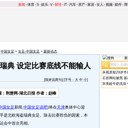
新闻
-
体育
-
S
-
娱乐
-
V
-
财经
-
IT
-
汽车
-
房产
-
家居
-
女人
-
视频
-
邮件
-
博
>
中国女足
>
女足-中国女足
>
最新动态
新
瑞典 设定比赛底线不能输人
央视质疑29岁市
石首网站被黑
篡
[
我来说两句
] [字号：
大
中
小
]
宋美龄牛奶洗澡
源：荆楚网-湖北日报 作者：赵峰
中国
女足
新闻,
中国女足说吧
)将在
天津
奥体中心迎
手是北欧海盗瑞典女足。除去比赛胜负的因素，本
运会中首次亮相。