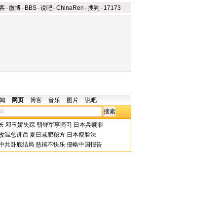
客
-
微博
-
BBS
-
说吧
-
ChinaRen
-
搜狗
-
17173
闻
网页
博客
音乐
图片
说吧
长
邓玉娇失踪
朝鲜军事演习
日本兵赎罪
改温总讲话
夏日减肥秘方
日本瘦脸法
中共卧底结局
慈禧不快乐
侵略中国报告