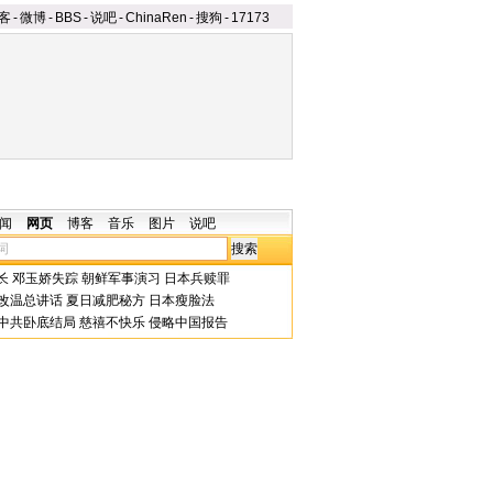
客
-
微博
-
BBS
-
说吧
-
ChinaRen
-
搜狗
-
17173
闻
网页
博客
音乐
图片
说吧
长
邓玉娇失踪
朝鲜军事演习
日本兵赎罪
改温总讲话
夏日减肥秘方
日本瘦脸法
中共卧底结局
慈禧不快乐
侵略中国报告