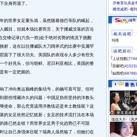
下全身而退了。
·
开教育玩具超市
·
睡觉减肥--瘦
的世界女足重头戏，虽然随着德巴等队的崛起，
人瞩目，但就本场比赛而言，关于挪威没落的言论
相 关 说 吧
在交锋记录(六负一胜)处于绝对劣势的情况下挑翻
玛塔
挑射，这在以往挪威队大刀阔斧式的比赛中实属罕
说 吧 排 行
层面下了很大功夫。美国队的表现令人多少有些失
上证指数
(7744
一个好兆头，但与朝鲜、尼日利亚相比，美国的整
苏醒吧
(41523)
是有一定把握的。
贴图吧
(68789)
最 热 
了冲向奥运巅峰的集结号，的确可喜可贺。但对
到那些埋藏许久的问题：中国足协所坚持的洋教头
辱使命，那么究竟该用洋教练还是本土教练呢？这
基的女足依然记忆犹新；女足的技术流打法在本场
谍战大片-《风
的路已然走错？而世界女足男子化趋势已不可阻
时让自己身强体壮呢？瑞典人虽然输了，但她们在