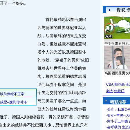
开了一个好头。
首轮最精彩比赛当属巴
西与德国的世界杯冠亚军大
战，尽管最终的结果是互交
白卷，但这丝毫不能掩盖玛
中学生乘直升机
塔个人的光芒以及德国整体
的老辣。“穿裙子的贝利”依旧
跳着去年世界杯上华美的舞
高圆圆同居男友
步，将略显笨重的德意志后
卫们玩弄于股掌之间，是那
CBA
郭晶晶
王
老大
年龄门
个失之交臂的空门让玛塔距
离完美差了那么一点点。而
精彩推荐
巨大的控球优势也许预示着
·
关注：私幕公
·
美女--丰胸--
近了。德国人则继续着其一贯的坚韧严谨，尽管整
·
穷小子三年赚
创造出来的威胁并不比巴西人少，恐怕世界上也只有
·
会呼吸的 生态