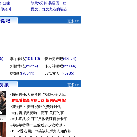
-狂赚
·
每天5分钟 英语脱口出
到你尖叫！
·
脱发，白发患者的福音
说 吧
更多>>
5)
李宇春吧
(104510)
快乐男声吧
(68574)
刘德华吧
(69854)
东方神起吧
(65744)
婚姻吧
(78544)
37℃女人吧
(6985)
视 频
更多>>
·
独家首播:大秦帝国
范冰冰-金大班
·
在线看超高收视大戏:
蜗居(完整版)
·
倔强萝卜
麦田
媳妇的美好时代
·
大内密探灵灵狗
倪萍-美丽的事
·
台儿庄战役 日军尸体装满百余卡车
声》
·
揭秘希特勒一生躲过多少次暗杀？
·
1982香港回归中英谈判鲜为人知内幕