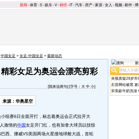
新闻
-
体育
-
S
-
娱乐
-
V
-
财经
-
IT
-
汽车
-
房产
-
家居
-
女人
-
视频
-
邮件
-
博
>
中国女足
>
女足-中国女足
>
最新动态
新
：精彩女足为奥运会漂亮剪彩
央视质疑29岁市
石首网站被黑
篡
[
我来说两句
] [字号：
大
中
小
]
宋美龄牛奶洗澡
来源：华奥星空
小组赛6日全面开打，标志着奥运会正式拉开大
人激情的
中国
女足开门红，也有加拿大球员以技惊
S巴西、挪威VS美国两场火星撞地球般大战，首轮