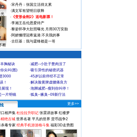
·
宋丹丹：张国立活得太累
·
满文军有望明日获释
曝光
·
《变形金刚2》送电影票！
·
李湘王岳伦恩爱待产
·
黎姿怀孕大肚照曝光 月用30万安胎
·
阿娇懒理冠希返港:不关我的事
·
古巨基：我与霆锋都是一哥
不断
爆丰胸秘诀
·
减肥--小肚子赘肉没了
你尖叫(图)
·
吸引异性的秘密武器
3000
·
45岁以前停经不正常
不误！
·
解决脸黄脾虚腰痛良方
美展现！
·
泡脚减肥--瘦到你叫停！
起一片明镜
·
狐臭--腋臭--09新疗法
更多>>
对口相声集
杜拉拉升职记
张震讲故事
红楼梦
-精绝古城
世界名著
平凡的世界
货币战争2
毒杀毒专家
经典手机游游格斗集
福彩3D走势图