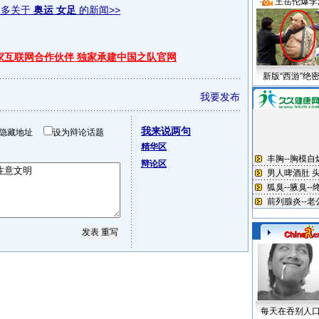
·
王岳伦爆李
更多关于
奥运 女足
的新闻>>
独家互联网合作伙伴 独家承建中国之队官网
新版“西游”绝
我要发布
我来说两句
隐藏地址
设为辩论话题
精华区
辩论区
每天在吞别人