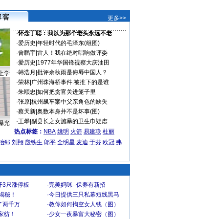
更多>>
·
怀念丁聪：我以为那个老头永远不老
·
爱历史
|
年轻时代的毛泽东(组图)
·
曾鹏宇
|
雷人！我在绝对唱响做评委
·
爱历史
|
1977年华国锋视察大庆油田
·
韩浩月
|
批评余秋雨是侮辱中国人？
上学
·
荣林
|
广州珠海桥事件:被推下的是谁
·
朱顺忠
|
如何把贪官关进笼子里
·
张原
|
杭州飙车案中父亲角色的缺失
·
蔡天新
|
奥数本身并不是坏事(图)
·
王攀
|
副县长之女施暴的卫生巾疑虑
曝光
热点标签：
NBA
姚明
火箭
易建联
杜丽
治郅
刘翔
殷铁生
郎平
全明星
麦迪
于芬
欧冠
弗
开3只涨停板
·
完美妈咪--保养有新招
大揭秘！
·
今日提供三只私幕短线黑马
了两千万
·
教你如何掏空女人钱（图）
家纺！
·
少女一夜暴富大秘密（图）