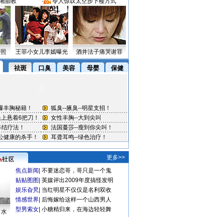
湘胎教
·
令人惊叹太空步下楼方式
密照
王菲小女儿李嫣曝光
酒井法子痛哭谢罪
更多>>
焦点新闻
|
不要迷恋哥，哥只是一个鬼
贴贴图图
|
英媒评出2009年度搞怪发明
娱乐旮旯
|
当红明星不仅仅是名利双收
情感世界
|
后悔嫁给这样一个山西男人
型男索女
|
小糖精归来，在海边轻轻舞
口水