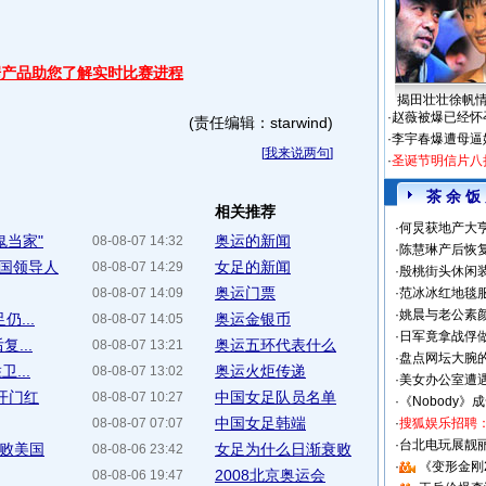
据产品助您了解实时比赛进程
揭田壮壮徐帆
·
赵薇被爆已经怀
(责任编辑：starwind)
·
李宇春爆遭母逼
[
我来说两句
]
·
圣诞节明信片八
茶 余 饭
相关推荐
·
何炅获地产大亨
鬼当家"
奥运的新闻
08-08-07 14:32
·
陈慧琳产后恢复
国领导人
女足的新闻
08-08-07 14:29
·
殷桃街头休闲装
奥运门票
08-08-07 14:09
·
范冰冰红地毯
·
姚晨与老公素
...
奥运金银币
08-08-07 14:05
·
日军竟拿战俘
...
奥运五环代表什么
08-08-07 13:21
·
盘点网坛大腕
...
奥运火炬传递
08-08-07 13:02
·
美女办公室遭
开门红
中国女足队员名单
08-08-07 10:27
·
《Nobody》
中国女足韩端
08-08-07 07:07
·
搜狐娱乐招聘
·
台北电玩展靓丽S
击败美国
女足为什么日渐衰败
08-08-06 23:42
·
《变形金刚
2008北京奥运会
08-08-06 19:47