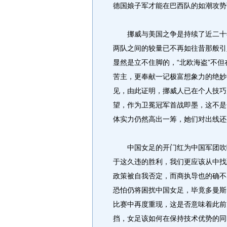
德国娘子军才能在巴西队的如潮攻势
挪威与美国之争是持续了近二十年
两队之间的较量已不再如往昔那般引
显然是立不住脚的，“北欧海盗”不但
苦主，更奉献一记极富想象力的绝妙
见，由此证明，挪威人已在个人技巧
望，作为卫冕冠军首战即墨，这不是
体实力仍然高出一筹，她们对出线还
中国女足的开门红为中国军团吹响
于这久违的胜利，我们更应该从中找
政策被自我否定，而商执导也的确不
恐怕仍将困扰中国女足，毕竟多曼斯
比赛中再度重现，这是否意味着此前
挡，女足该如何在保持技术优势的同