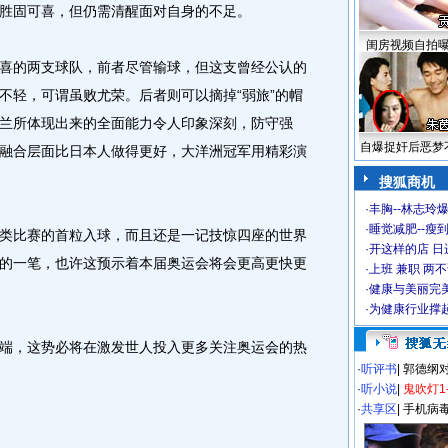
胜固可喜，但仍需清醒面对自身的不足。
闺房视频自拍
的两支球队，前者尽管输球，但这支曾经公认的
不轻，可谓虽败尤荣。后者则可以摘掉“弱旅”的帽
兰所体现出来的全面能力令人印象深刻，防守强
自爆捉奸后恶梦
融合层面比日本人做得更好，大洋洲冠军用精彩演
搜狐商机
·
丰胸--林志玲
·
睡觉减肥--瘦到
比赛的首粒入球，而且还是一记技惊四座的世界
·
开这样的店 日进
的一笔，也许这预示着本届奥运会将会更高更快更
·
上班 兼职 两
·
健康与美丽完
·
为健康行业撑
，这势必将在激发世人投入更多关注奥运会的热
·
听评书
|
郭德纲
·
听小说
|
鬼吹灯1
·
共享区
|
手机病