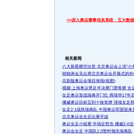
>>进入奥运赛事信息系统，五大数
相关新闻
·
八大新星横空出世 北京奥运会上演"小
·
胡锦涛会见出席北京奥运会开幕式的外
·
京剧版奥运会项目海报(组图)
·
视频:上海奥运男足半决赛门票售罄 女足仍
·
女足奥运首战瑞典开门红 商瑞华17年后复
·
挪威奥运目标五到十枚奖牌 强项女足胜卫
·
女足2:1战胜瑞典队 中国奥运军团迎来
·
北京奥运会女足比赛开战
·
奥运女足小组赛:半场定胜负 挪威2-0
·
奥运会女足 中国队1:0暂时领先瑞典队