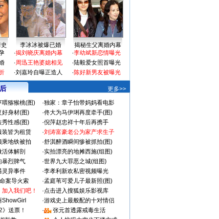
情史
李冰冰被爆已婚
揭秘生父离婚内幕
孕
·
揭刘晓庆离婚内幕
·
李幼斌新恋情曝光
婚
·
周迅王艳婆媳相见
·
陆毅爱女照首曝光
折
·
刘嘉玲自曝正造人
·
陈好新男友被曝光
 后
更多>>
喂猕猴桃(图)
·
独家：章子怡带妈妈看电影
好身材(图)
·
佟大为马伊琍再度牵手(图)
秀性感(图)
·
倪萍赵忠祥十年后再携手
服装皆为租赁
·
刘涛富豪老公为家产求生子
颜乘地铁被拍
·
舒淇醉酒瞬间惨被抓拍(图)
做活体解剖
·
实拍漂亮的地摊西施(组图)
的暴烈脾气
·
世界九大罪恶之城(组图)
遇灵异事件
·
李孝利新欢私密视频曝光
成命案导火索
·
孟庭苇可爱儿子最新照(图)
：加入我们吧！
·
点击进入搜狐娱乐影视库
howGirl
·
游戏史上最般配的十对情侣
2》送票！
·
张元首透露戒毒生活