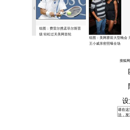
组图：费雷尔携孟菲尔斯晋
级 轻松过关美网首轮
组图：美网赛前大型晚会 
王小威亲密照曝全场
设