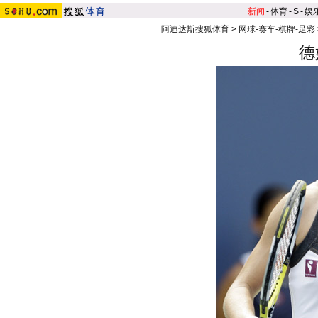
新闻
-
体育
-
S
-
娱
阿迪达斯搜狐体育
>
网球-赛车-棋牌-足彩
德