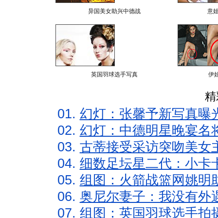
异国美女助兴中德战
意
英国羽球选手写真
伊
精
01.
幻灯：张馨予新写真曝
02.
幻灯：中德明星晚宴名
03.
古蒂接受采访突吻美女主
04.
细数足坛星二代：小卡卡
05.
组图：火箭战篮网姚明
06.
奥尼尔妻子：我没有外遇
07.
组图：英国羽球选手拍