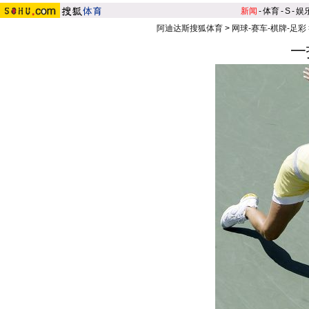
新闻
-
体育
-
S
-
娱
阿迪达斯搜狐体育
>
网球-赛车-棋牌-足彩
一