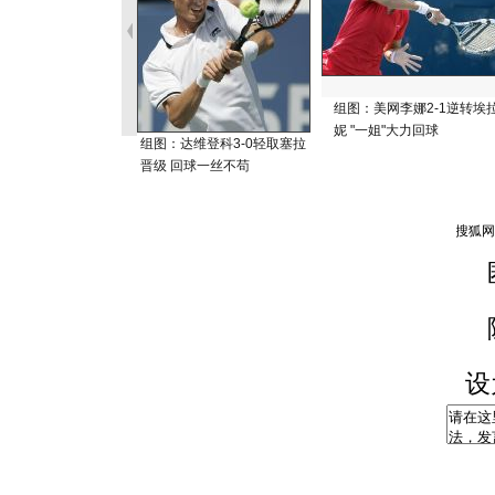
组图：美网李娜2-1逆转埃
妮 "一姐"大力回球
组图：达维登科3-0轻取塞拉
晋级 回球一丝不苟
设