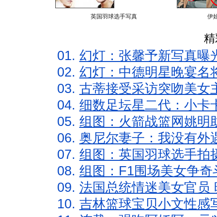
英国羽球选手写真
伊
精
01.
幻灯：张馨予新写真曝
02.
幻灯：中德明星晚宴名
03.
古蒂接受采访突吻美女主
04.
细数足坛星二代：小卡卡
05.
组图：火箭战篮网姚明
06.
奥尼尔妻子：我没有外遇
07.
组图：英国羽球选手拍
08.
组图：F1围场美女争奇
09.
法国总统情迷美女官员 
10.
吉林篮球宝贝小文性感