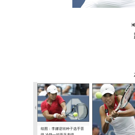
组图：李娜逆转种子选手晋
级 冷静一姐面无表情