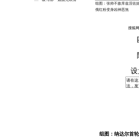
组图：张帅不敌库兹涅佐
俄红粉变身凶神恶煞
设
组图：纳达尔首轮