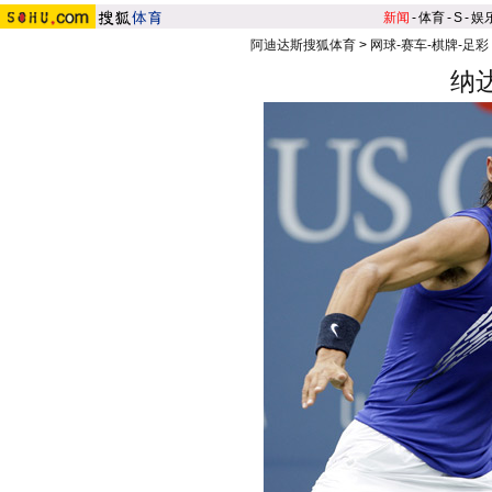
新闻
-
体育
-
S
-
娱
阿迪达斯搜狐体育
>
网球-赛车-棋牌-足彩
纳