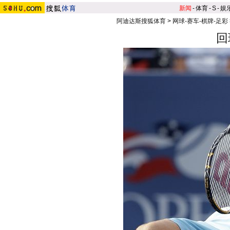
新闻
-
体育
-
S
-
娱
阿迪达斯搜狐体育
>
网球-赛车-棋牌-足彩
回