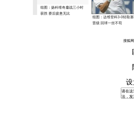
组图：扬科维奇鏖战三小时
获胜 赛后疲惫无比
组图：达维登科3-0轻取
晋级 回球一丝不苟
设