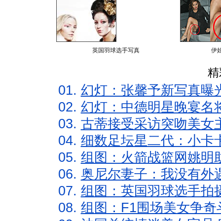
英国羽球选手写真
伊
精
01.
幻灯：张馨予新写真曝
02.
幻灯：中德明星晚宴名
03.
古蒂接受采访突吻美女主
04.
细数足坛星二代：小卡卡
05.
组图：火箭战篮网姚明
06.
奥尼尔妻子：我没有外遇
07.
组图：英国羽球选手拍
08.
组图：F1围场美女争奇