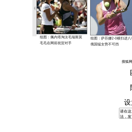
组图：佩内塔淘汰毛瑞斯莫
组图：萨芬娜2-0横扫进八
毛毛在网前祝贺对手
俄国猛女势不可挡
设