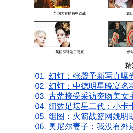
异国美女助兴中德战
意
英国羽球选手写真
伊
精
01.
幻灯：张馨予新写真曝
02.
幻灯：中德明星晚宴名
03.
古蒂接受采访突吻美女主
04.
细数足坛星二代：小卡卡
05.
组图：火箭战篮网姚明
06.
奥尼尔妻子：我没有外遇