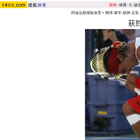
新闻
-
体育
-
S
-
娱
阿迪达斯搜狐体育
>
网球-赛车-棋牌-足彩
获