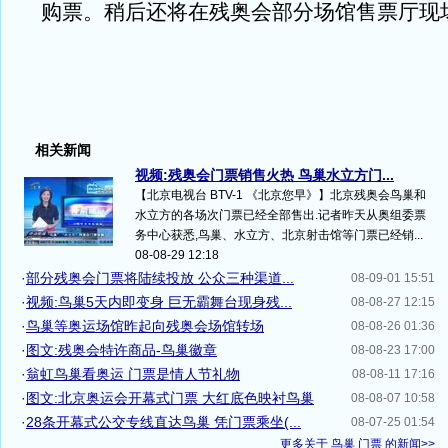
购票。稍后还将在残奥会部分场馆售票厅现
相关新闻
视频:残奥会门票销售火热 鸟巢水立方门...
【北京电视台 BTV-1 《北京您早》】北京残奥会鸟巢和
水立方的各场次门票已经全部售出.记者昨天从奥组委票
务中心获悉,鸟巢、水立方、北京射击馆等门票已经销...
08-08-29 12:18
·
部分残奥会门票将陆续投放 公众三种渠道...
08-09-01 15:51
·
视频:鸟巢5天内即变身 巨无霸舞台现身残...
08-08-27 12:15
·
鸟巢等奥运场馆昨起向残奥会场馆转场
08-08-26 01:36
·
图文:残奥会特许商品-鸟巢徽章
08-08-23 17:00
·
翁虹鸟巢看奥运 门票是情人节礼物
08-08-11 17:16
·
图文:北京奥运会开幕式门票 大红底色映衬鸟巢
08-08-07 10:58
·
28条开幕式公交专线直达鸟巢 凭门票乘坐(...
08-07-25 01:54
更多关于
鸟巢 门票
的新闻>>