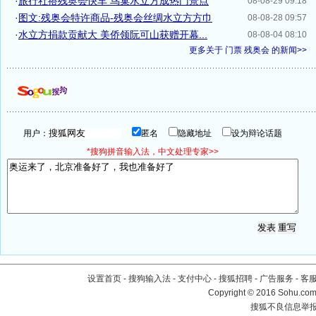
·
旅行社搭残奥会快车 鸟巢水立方成热门景点
08-08-29 09:18
·
图文:残奥会特许商品-残奥会丝绸水立方方巾
08-08-28 09:57
·
水立方捐款贡献大 美侨领阮可山获赠开幕...
08-08-04 08:10
更多关于
门票 残奥会
的新闻>>
用户：
匿名
隐藏地址
设为辩论话题
*搜狗拼音输入法，中文处理专家>>
设置首页
-
搜狗输入法
-
支付中心
-
搜狐招聘
-
广告服务
-
客
Copyright
©
2016 Sohu.com 
搜狐不良信息举