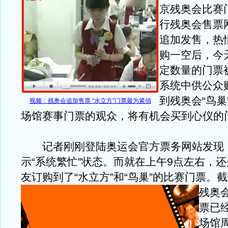
京残奥会比赛
行残奥会售票
追加发售，热
购一空后，今
定数量的门票
系统中供公众
到残奥会“鸟巢
视频：残奥会追加售票 “水立方”门票最为紧俏
场馆赛事门票的观众，将有机会买到心仪的
记者刚刚登陆奥运会官方票务网站发现
示“系统繁忙”状态。而就在上午9点左右，
友订购到了“水立方”和“鸟巢”的比赛门票。
截
残奥
票已
场馆