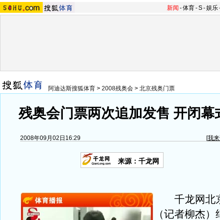
新闻
-
体育
-
S
-
娱乐
阿迪达斯搜狐体育
>
2008残奥会
>
北京残奥门票
残奥会门票两次追加发售 开闭幕
2008年09月02日16:29
[
我来
来源：千龙网
千龙网北京
（记者柳杰）继