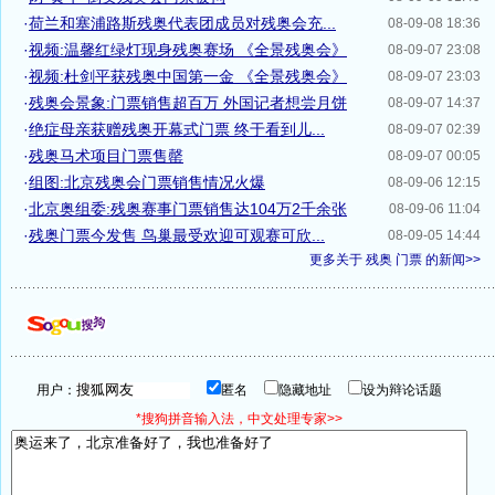
·
荷兰和塞浦路斯残奥代表团成员对残奥会充...
08-09-08 18:36
·
视频:温馨红绿灯现身残奥赛场 《全景残奥会》
08-09-07 23:08
·
视频:杜剑平获残奥中国第一金 《全景残奥会》
08-09-07 23:03
·
残奥会景象:门票销售超百万 外国记者想尝月饼
08-09-07 14:37
·
绝症母亲获赠残奥开幕式门票 终于看到儿...
08-09-07 02:39
·
残奥马术项目门票售罄
08-09-07 00:05
·
组图:北京残奥会门票销售情况火爆
08-09-06 12:15
·
北京奥组委:残奥赛事门票销售达104万2千余张
08-09-06 11:04
·
残奥门票今发售 鸟巢最受欢迎可观赛可欣...
08-09-05 14:44
更多关于
残奥 门票
的新闻>>
用户：
匿名
隐藏地址
设为辩论话题
*搜狗拼音输入法，中文处理专家>>