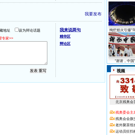
我要发布
我来说两句
绚烂焰火引爆"鸟
隐藏地址
设为辩论话题
精华区
专家>>
辩论区
“谢谢，中国
视频
北京残奥会
残奥委会主
残奥会会旗
老外聚茶馆
运动员狂扫