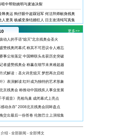
将暗中帮助姚明与麦迪决裂
诠释奥运
狗仔眼中超槑冠军
何洁拜师献身残奥
比人更美
杨威变身结婚狂人
日主攻清纯写真集
10
更多>>
孩动人的手语“熄灭”北京残奥会圣火
盛赞残奥闭幕式 称其不可思议令人难忘
赛事尘埃落定 中国蝉联头名获历史突破
记者盛赞残奥会 称赢在细节未来难超越
方式解读：圣火诗意熄灭 梦想再次启程
叶》表演解读:红叶成为独特的艺术形象
北京残奥会 称推动中国残疾人事业发展
《千手观音》亮相鸟巢 成闭幕式上亮点
彩感动永存” 2008北京残奥会回眸盘点
晚交出最后一份答卷 伦敦巴士上演续集
司介绍
-
全部新闻
-
全部博文