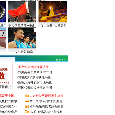
巢"
令人动容的那一抹红
<香山红叶>人间天堂
”
礼仪小姐总动员
更多>>
·
圣火熄灭伴随烟花漫天
·
残奥委会主席致词谢中国
·
"香山红叶"飘落映红鸟巢
·
伦敦八分钟表演再现鸟巢
英雄谱
·
英国代表团拉横幅谢中国
席盛赞中国
白岩松做客谈残奥主旋律
交接仪式回放
突击队"警花"保平安奥运
感受中国文化
福牛乐乐志愿者难舍残奥
残奥会纪念品
"火眼"金晶告别北京残奥