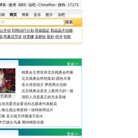
博客
-
微博
-
BBS
-
说吧
-
ChinaRen
-
搜狗
-
17173
新闻
网页
博客
音乐
图片
说吧
公开信
刘翔治疗计划
恶搞国足
郭晶晶不结婚
唱
闭幕式节目
何雯娜
吴静钰
殷剑
何冲
邹凯
更多>>
·
残奥会主席宣布北京残奥会闭幕
·
北京残奥会特别策划-国色天香
·
圣火诗意熄灭 梦想再次启程
·
北京残奥会是史上最伟大的一届
文艺表演
·
演职人员是真正的无名英雄
运动员委员会委员向志愿者代表献花
上每位观众将获得一张特殊明信片
闭幕 圣火熄灭伴随漫天焰火
：大巴驶出鸟巢 期待精彩伦敦
更多>>