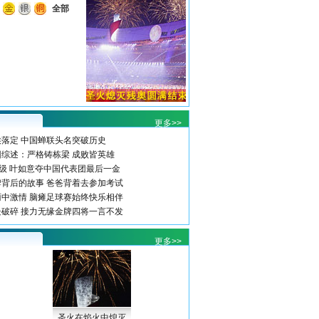
全部
更多>>
落定 中国蝉联头名突破历史
综述：严格铸栋梁 成败皆英雄
级 叶如意夺中国代表团最后一金
背后的故事 爸爸背着去参加考试
中激情 脑瘫足球赛始终快乐相伴
破碎 接力无缘金牌四将一言不发
更多>>
圣火在焰火中熄灭