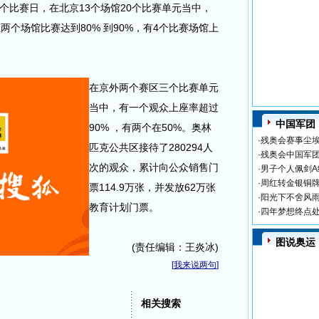
比赛日，在北京13个场馆20个比赛单元当中，
两个场馆比赛达到80% 到90%，有4个比赛场馆上
在京外两个赛区三个比赛单元
当中，有一个观众上座率超过
中国军团
90% ，有两个在50%。奥林
·
残奥会赛事尘埃
匹克公共区接待了280294人
·
残奥会中国军团
次的观众，累计向公众销售门
·
男子个人佩剑A
·
周红转金银铜牌
票114.9万张，并发放62万张
·
阳光下不舍风雨
教育计划门票。
·
四年梦想终点处
图说奥运
(责任编辑：王炎冰)
[
我来说两句
]
相关搜索