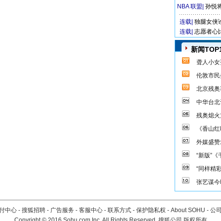
NBA 联盟
|
孙悦
连载|
独腿女侠
连载|
志愿者心
新闻TOP
聋人小女
伦敦市民
北京残奥
中华台北
残奥熄火
《香山红
外媒盛赞
“新版”
“同样精
张艺谋今
付中心
-
搜狐招聘
-
广告服务
-
客服中心
-
联系方式
-
保护隐私权
-
About SOHU
-
公
Copyright
©
2016 Sohu.com Inc. All Rights Reserved. 搜狐公司
版权所有