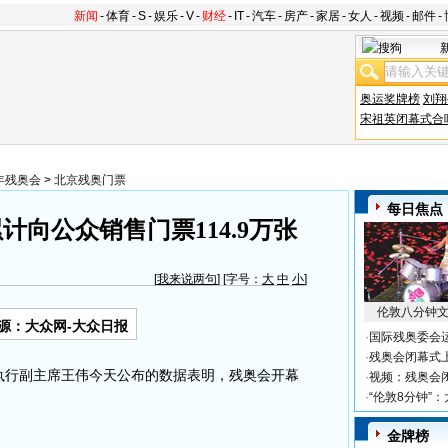
新闻
-
体育
-
S
-
娱乐
-
V
-
财经
-
IT
-
汽车
-
房产
-
家居
-
女人
-
视频
-
邮件
-
奥运奖牌榜
刘翔
宋祖英闭幕式合
8年残奥会
>
北京残奥门票
每日焦点
累计向公众销售门票114.9万张
[
我来说两句
] [字号：
大
中
小
]
伦敦八分钟
源：大众网-大众日报
·
国际残奥委会
·
残奥会闭幕式
执行副主席王伟今天公布的数据表明，残奥会开幕
·
视频：残奥会
·
“伦敦8分钟”
金牌榜