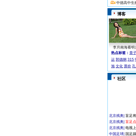
中德高中生
博客
李月南海看明
热点标签：
章
运
郭德纲
315
旭
文化
票价
孔
社区
北京残奥
|
盲足
北京残奥
|
盲足点
北京残奥
|
电视
中国足球
|
国足