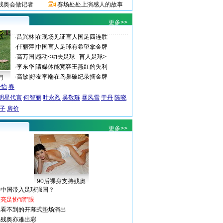
残奥会做记者
赛场处处上演感人的故事
更多>>
·
吕兴林
|
在现场见证盲人国足四连胜
·
任丽萍
|
中国盲人足球有希望拿金牌
·
高万国
|
感动<功夫足球--盲人足球>
·
李东华
|
请媒体能宽容王燕红的失利
·
高敏
|
好友李端在鸟巢破纪录摘金牌
月
子怡
春
明星代言
何智丽
叶永烈
吴敬琏
暴风雪
于丹
陈晓
子
房价
更多>>
90后裸身支持残奥
将中国带入足球强国？
亮足协“瞎”眼
上看不到的开幕式垫场演出
踢残奥亦难出彩