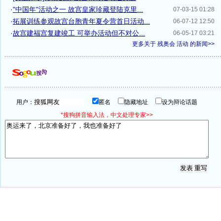
·
"中国年"活动之一 故宫皇家珍藏登陆克里...
07-03-15 01:28
·
拓展训练参观故宫台胞青年夏令营首日活动...
06-07-12 12:50
·
故宫建福宫复建竣工 可举办活动但不对公...
06-05-17 03:21
更多关于
残奥会 活动
的新闻>>
用户：
匿名
隐藏地址
设为辩论话题
*搜狗拼音输入法，中文处理专家>>