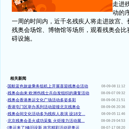
走进
动的
一周的时间内，近千名残疾人将走进故宫、
残奥会场馆、博物馆等场所，观看残奥会比
碍设施。
相关新闻
·
国航蓝色旅途乘务组机上开展喜迎残奥会活动
08-09-08 11:12
·
残奥会由来:欧洲伤残士兵自发组织的康复活动
08-09-07 09:32
·
残奥会香港奥运文化广场活动多姿多彩
08-09-06 21:51
·
香港屯门区举办系列活动迎接北京残奥会
08-09-06 20:36
·
残奥会间文化活动多为残疾人表演 设18文...
08-09-05 11:46
·
北京残奥会圣火成功采集 火炬接力活动展...
08-08-29 04:53
·
[奥运来了]修旧设新 故宫精彩活动迎奥运
08-07-17 08:20