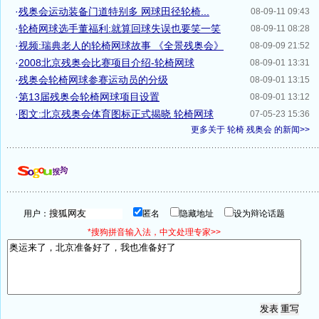
·
残奥会运动装备门道特别多 网球田径轮椅...
08-09-11 09:43
·
轮椅网球选手董福利:就算回球失误也要笑一笑
08-09-11 08:28
·
视频:瑞典老人的轮椅网球故事 《全景残奥会》
08-09-09 21:52
·
2008北京残奥会比赛项目介绍-轮椅网球
08-09-01 13:31
·
残奥会轮椅网球参赛运动员的分级
08-09-01 13:15
·
第13届残奥会轮椅网球项目设置
08-09-01 13:12
·
图文:北京残奥会体育图标正式揭晓 轮椅网球
07-05-23 15:36
更多关于
轮椅 残奥会
的新闻>>
用户：
匿名
隐藏地址
设为辩论话题
*搜狗拼音输入法，中文处理专家>>