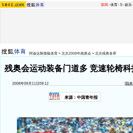
新闻
-
体育
-
S
-
娱乐
阿迪达斯搜狐体育
>
北京2008年残奥会
>
北京残奥各界
残奥会运动装备门道多 竞速轮椅科技
2008年09月11日09:12
[
我来
来源：中国青年报