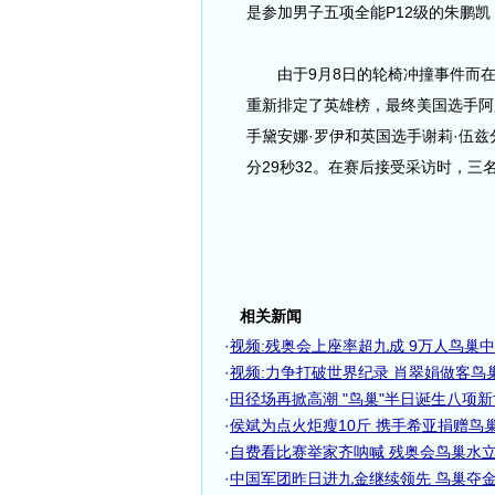
是参加男子五项全能P12级的朱鹏
由于9月8日的轮椅冲撞事件而在今天
重新排定了英雄榜，最终美国选手阿曼
手黛安娜·罗伊和英国选手谢莉·伍兹分
分29秒32。在赛后接受采访时，
相关新闻
·
视频:残奥会上座率超九成 9万人鸟巢
·
视频:力争打破世界纪录 肖翠娟做客鸟
·
田径场再掀高潮 "鸟巢"半日诞生八项新世
·
侯斌为点火炬瘦10斤 携手希亚捐赠鸟巢门
·
自费看比赛举家齐呐喊 残奥会鸟巢水立方
·
中国军团昨日进九金继续领先 鸟巢夺金势