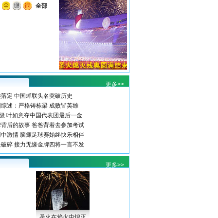
全部
更多>>
落定 中国蝉联头名突破历史
综述：严格铸栋梁 成败皆英雄
级 叶如意夺中国代表团最后一金
背后的故事 爸爸背着去参加考试
中激情 脑瘫足球赛始终快乐相伴
破碎 接力无缘金牌四将一言不发
更多>>
圣火在焰火中熄灭