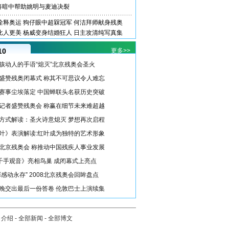
将暗中帮助姚明与麦迪决裂
诠释奥运
狗仔眼中超槑冠军
何洁拜师献身残奥
比人更美
杨威变身结婚狂人
日主攻清纯写真集
10
更多>>
孩动人的手语“熄灭”北京残奥会圣火
盛赞残奥闭幕式 称其不可思议令人难忘
赛事尘埃落定 中国蝉联头名获历史突破
记者盛赞残奥会 称赢在细节未来难超越
方式解读：圣火诗意熄灭 梦想再次启程
叶》表演解读:红叶成为独特的艺术形象
北京残奥会 称推动中国残疾人事业发展
《千手观音》亮相鸟巢 成闭幕式上亮点
彩感动永存” 2008北京残奥会回眸盘点
晚交出最后一份答卷 伦敦巴士上演续集
司介绍
-
全部新闻
-
全部博文