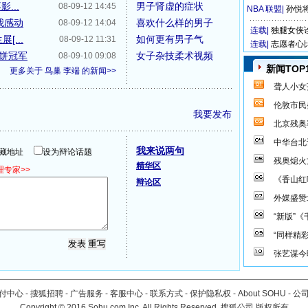
...
男子肾虚的症状
08-09-12 14:45
NBA 联盟
|
孙悦
我感动
喜欢什么样的男子
08-09-12 14:04
连载|
独腿女侠
...
如何更有男子气
08-09-12 11:31
连载|
志愿者心
铁饼冠军
女子杂技柔术视频
08-09-10 09:08
新闻TOP
更多关于
鸟巢 李端
的新闻>>
聋人小女
伦敦市民
我要发布
北京残奥
中华台北
我来说两句
隐藏地址
设为辩论话题
残奥熄火
精华区
专家>>
《香山红
辩论区
外媒盛赞
“新版”
“同样精
张艺谋今
付中心
-
搜狐招聘
-
广告服务
-
客服中心
-
联系方式
-
保护隐私权
-
About SOHU
-
公
Copyright
©
2016 Sohu.com Inc. All Rights Reserved. 搜狐公司
版权所有