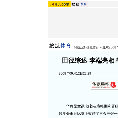
阿迪达斯搜狐体育
>
北京200
田径综述-李端亮相鸟
2008年09月12日22:29
华奥星空讯 随着崔彦峰顺利晋级T
残奥会田径比赛上收获了三金三银一