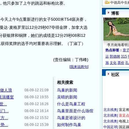
中德高中生
凯，他只参加了上午的跳远和标枪比赛。
博客
上午9点重新进行的女子5000米T54级决赛，
达·麦格罗里以12分29秒07夺得金牌，加拿大选
获银牌和铜牌，她们的成绩是12分29秒08和12
三名获得奖牌的选手均对重赛表示理解。（丁淑丁）
李月南海看明
热点标签：
章
运
郭德纲
315
(责任编辑：丁伟峰)
旭
文化
票价
孔
[
我来说两句
]
社区
相关搜索
中做人浪
鸟巢的新闻
08-09-12 21:09
巢演播室
吴晴的新闻
08-09-12 19:55
...
什么是鸟巢工程
08-09-12 16:26
北京残奥
|
盲足
...
鸟巢里面是什么场馆
08-09-12 16:14
北京残奥
|
盲足点
...
鸟巢是谁设计的
08-09-12 15:52
北京残奥
|
电视
...
如何制作鸟巢
08-09-12 15:39
中国足球
|
国足