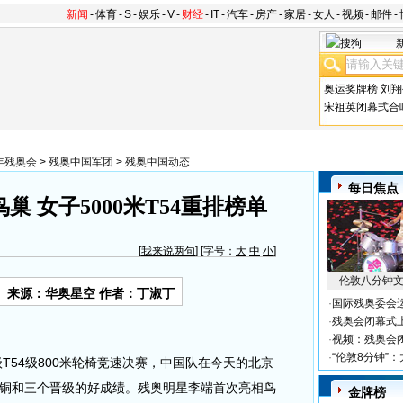
新闻
-
体育
-
S
-
娱乐
-
V
-
财经
-
IT
-
汽车
-
房产
-
家居
-
女人
-
视频
-
邮件
-
奥运奖牌榜
刘翔
宋祖英闭幕式合
8年残奥会
>
残奥中国军团
>
残奥中国动态
每日焦点
巢 女子5000米T54重排榜单
[
我来说两句
] [字号：
大
中
小
]
伦敦八分钟
来源：华奥星空 作者：丁淑丁
·
国际残奥委会
·
残奥会闭幕式
·
视频：残奥会
·
“伦敦8分钟”
54级800米轮椅竞速决赛，中国队在今天的北京
铜和三个晋级的好成绩。残奥明星李端首次亮相鸟
金牌榜