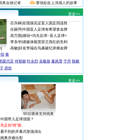
残奥会做记者
赛场处处上演感人的故事
更多>>
·
吕兴林
|
在现场见证盲人国足四连胜
·
任丽萍
|
中国盲人足球有希望拿金牌
·
高万国
|
感动<功夫足球--盲人足球>
·
李东华
|
请媒体能宽容王燕红的失利
·
高敏
|
好友李端在鸟巢破纪录摘金牌
月
子怡
春
明星代言
何智丽
叶永烈
吴敬琏
暴风雪
于丹
陈晓
子
房价
更多>>
90后裸身支持残奥
将中国带入足球强国？
亮足协“瞎”眼
上看不到的开幕式垫场演出
踢残奥亦难出彩