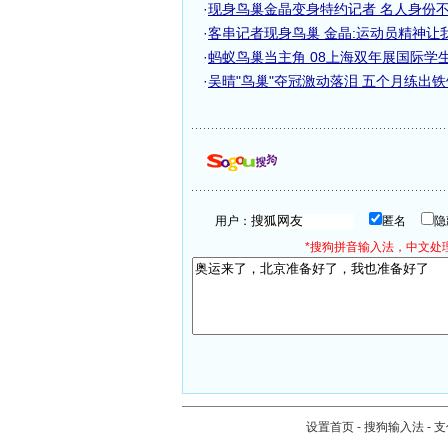
·
现身鸟巢金晶变身特约记者 名人身份不影
·
客串记者现身鸟巢 金晶:运动员精神让
·
蚂蚁鸟巢当主角 08上海双年展国际学生展[
·
吴晴"鸟巢"夺冠激动落泪 五个月练出
用户：
匿名
*搜狗拼音输入法，中文处理
设置首页
-
搜狗输入法
-
支