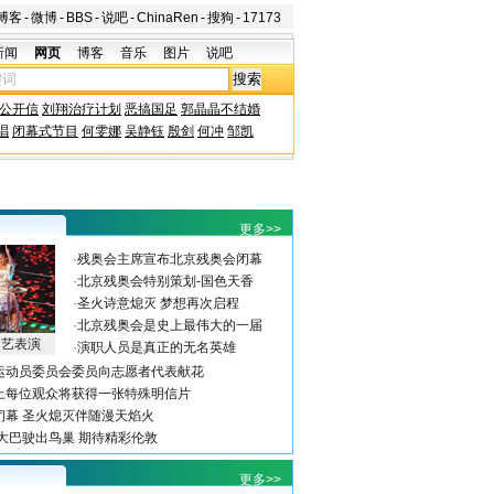
博客
-
微博
-
BBS
-
说吧
-
ChinaRen
-
搜狗
-
17173
新闻
网页
博客
音乐
图片
说吧
公开信
刘翔治疗计划
恶搞国足
郭晶晶不结婚
唱
闭幕式节目
何雯娜
吴静钰
殷剑
何冲
邹凯
更多>>
·
残奥会主席宣布北京残奥会闭幕
·
北京残奥会特别策划-国色天香
·
圣火诗意熄灭 梦想再次启程
·
北京残奥会是史上最伟大的一届
文艺表演
·
演职人员是真正的无名英雄
运动员委员会委员向志愿者代表献花
上每位观众将获得一张特殊明信片
闭幕 圣火熄灭伴随漫天焰火
：大巴驶出鸟巢 期待精彩伦敦
更多>>