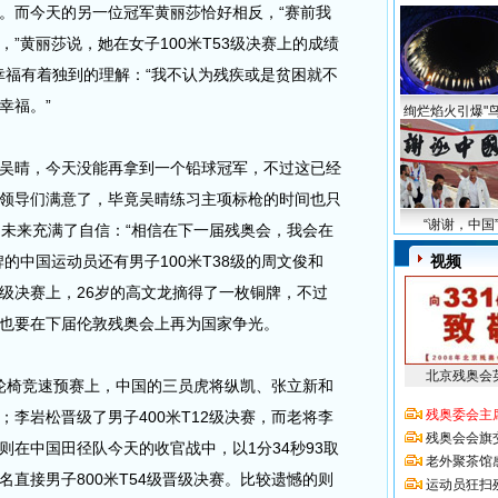
。而今天的另一位冠军黄丽莎恰好相反，“赛前我
”黄丽莎说，她在女子100米T53级决赛上的成绩
对幸福有着独到的理解：“我不认为残疾或是贫困就不
幸福。”
绚烂焰火引爆"鸟
晴，今天没能再拿到一个铅球冠军，不过这已经
领导们满意了，毕竟吴晴练习主项标枪的时间也只
“谢谢，中国
的未来充满了自信：“相信在下一届残奥会，我会在
的中国运动员还有男子100米T38级的周文俊和
视频
44级决赛上，26岁的高文龙摘得了一枚铜牌，不过
也要在下届伦敦残奥会上再为国家争光。
北京残奥会
轮椅竞速预赛上，中国的三员虎将纵凯、张立新和
残奥委会主
李岩松晋级了男子400米T12级决赛，而老将李
残奥会会旗
则在中国田径队今天的收官战中，以1分34秒93取
老外聚茶馆
直接男子800米T54级晋级决赛。比较遗憾的则
运动员狂扫