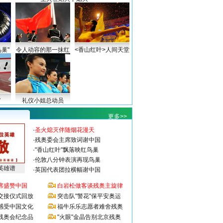
巢"
令人动容的那一抹红
<香山红叶>人间天堂
”
礼仪小姐总动员
更多>>
·
圣火熄灭伴随烟花漫天
·
残奥委会主席致词谢中国
·
"香山红叶"飘落映红鸟巢
·
伦敦八分钟表演再现鸟巢
英雄谱
·
英国代表团拉横幅谢中国
席盛赞中国
白岩松做客谈残奥主旋律
交接仪式回放
突击队"警花"保平安奥运
感受中国文化
福牛乐乐志愿者难舍残奥
残奥会纪念品
"火眼"金晶告别北京残奥