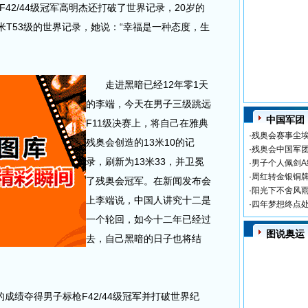
42/44级冠军高明杰还打破了世界记录，20岁的
米T53级的世界记录，她说：“幸福是一种态度，生
走进黑暗已经12年零1天
的李端，今天在男子三级跳远
中国军团
F11级决赛上，将自己在雅典
·
残奥会赛事尘埃
残奥会创造的13米10的记
·
残奥会中国军团
录，刷新为13米33，并卫冕
·
男子个人佩剑A
·
周红转金银铜牌
了残奥会冠军。在新闻发布会
·
阳光下不舍风雨
上李端说，中国人讲究十二是
·
四年梦想终点处
一个轮回，如今十二年已经过
图说奥运
去，自己黑暗的日子也将结
成绩夺得男子标枪F42/44级冠军并打破世界纪