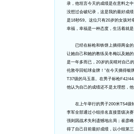
录，他坦言今天的成绩是在意料之中
没想过会破纪录，这是我的最好成绩，
是18秒59。这位只有20岁的女孩
幸福，幸福是一种态度，生活着就是
已经在标枪和铁饼上摘得两金的吴
让她自己和她的教练吴冬梅以及她的
是一年多而已，20岁的吴晴对自己
伦敦夺回铅球金牌！”在今天摘得银牌
T37级的马玉喜。在男子标枪F42/
他认为自己的成绩还不是太理想，他
在上午举行的男子200米T54级
李军全部通过小组排名直接晋级决赛；
强则因战术失利遗憾地出局；崔彦峰
得了自己目前最好成绩，以小组第三名