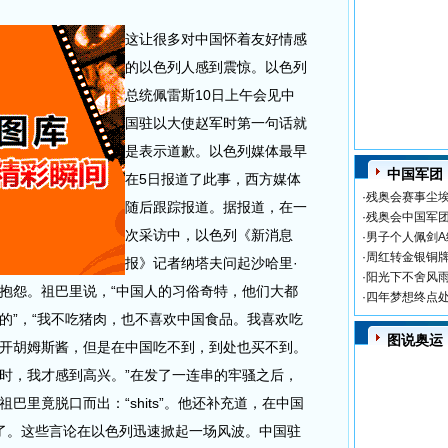
这让很多对中国怀着友好情感
的以色列人感到震惊。以色列
总统佩雷斯10日上午会见中
国驻以大使赵军时第一句话就
是表示道歉。以色列媒体最早
中国军团
在5日报道了此事，西方媒体
·
残奥会赛事尘埃
随后跟踪报道。据报道，在一
·
残奥会中国军团
次采访中，以色列《新消息
·
男子个人佩剑A
·
周红转金银铜牌
报》记者纳塔夫问起沙哈里·
·
阳光下不舍风雨
抱怨。祖巴里说，“中国人的习俗奇特，他们大都
·
四年梦想终点处
的”，“我不吃猪肉，也不喜欢中国食品。我喜欢吃
图说奥运
开胡姆斯酱，但是在中国吃不到，到处也买不到。
时，我才感到高兴。”在发了一连串的牢骚之后，
巴里竟脱口而出：“shits”。他还补充道，在中国
了。这些言论在以色列迅速掀起一场风波。中国驻