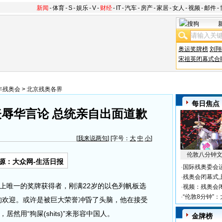
新闻
-
体育
-
S
-
娱乐
-
V
-
财经
-
IT
-
汽车
-
房产
-
家居
-
女人
-
视频
-
邮件
-
奥运奖牌榜
刘翔
宋祖英闭幕式合
8年残奥会
>
北京残奥各界
每日焦点
辱华言论 总统亲自出面道歉
[
我来说两句
] [字号：
大
中
小
]
伦敦八分钟
源：大众网-生活日报
·
国际残奥委会
·
残奥会闭幕式
唯一的奖牌获得者，刚满22岁的以色列帆板选
·
视频：残奥会
·
“伦敦8分钟”
的欢迎。或许是被巨大荣誉冲昏了头脑，他在接受
然用“狗屎(shits)”来形容中国人。
金牌榜