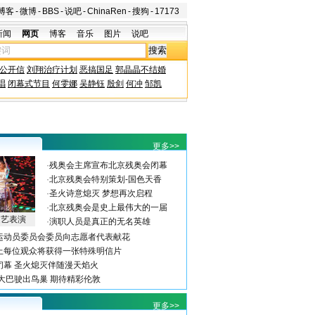
博客
-
微博
-
BBS
-
说吧
-
ChinaRen
-
搜狗
-
17173
新闻
网页
博客
音乐
图片
说吧
公开信
刘翔治疗计划
恶搞国足
郭晶晶不结婚
唱
闭幕式节目
何雯娜
吴静钰
殷剑
何冲
邹凯
更多>>
·
残奥会主席宣布北京残奥会闭幕
·
北京残奥会特别策划-国色天香
·
圣火诗意熄灭 梦想再次启程
·
北京残奥会是史上最伟大的一届
文艺表演
·
演职人员是真正的无名英雄
运动员委员会委员向志愿者代表献花
上每位观众将获得一张特殊明信片
闭幕 圣火熄灭伴随漫天焰火
：大巴驶出鸟巢 期待精彩伦敦
更多>>