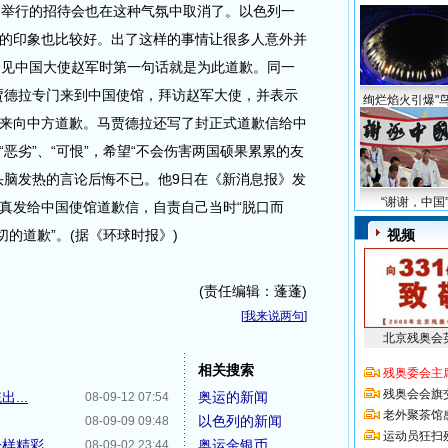
团举行的招待会也在这种气氛中取消了。以色列一
的印象也比较好。出了这样的事情让很多人意外并
会见中国大使赵军时第一句话就是为此道歉。同一
贾德拉专门来到中国使馆，拜访赵军大使，并表示
绚烂焰火引爆"鸟
来向中方道歉。马贾德拉还写了封正式道歉信给中
恶劣”、“可恨”，希望“不会伤害两国硕果累累的友
头脑发热的言论后悔不已。他9日在《新消息报》发
“谢谢，中国
真发给中国使馆道歉信，自责自己当时“脱口而
切的道歉”。(据《环球时报》)
视频
(责任编辑：蓬蓬)
[
我来说两句
]
北京残奥会
相关搜索
残奥委会主
残奥会会旗
...
奥运的新闻
08-09-12 07:54
老外聚茶馆
以色列的新闻
08-09-09 09:48
运动员狂扫
一样精彩
奥运金银币
08-09-02 23:44