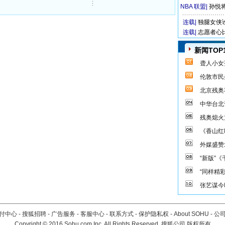
NBA 联盟
|
孙悦
连载|
独腿女侠
连载|
志愿者心
新闻TOP
聋人小女
伦敦市民
北京残奥
中华台北
残奥熄火
《香山红
外媒盛赞
“新版”
“同样精
张艺谋今
付中心
-
搜狐招聘
-
广告服务
-
客服中心
-
联系方式
-
保护隐私权
-
About SOHU
-
公
Copyright
©
2016 Sohu.com Inc. All Rights Reserved. 搜狐公司
版权所有