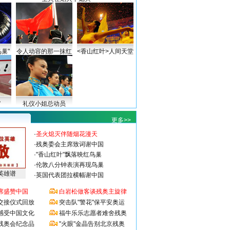
巢"
令人动容的那一抹红
<香山红叶>人间天堂
”
礼仪小姐总动员
更多>>
·
圣火熄灭伴随烟花漫天
·
残奥委会主席致词谢中国
·
"香山红叶"飘落映红鸟巢
·
伦敦八分钟表演再现鸟巢
英雄谱
·
英国代表团拉横幅谢中国
席盛赞中国
白岩松做客谈残奥主旋律
交接仪式回放
突击队"警花"保平安奥运
感受中国文化
福牛乐乐志愿者难舍残奥
残奥会纪念品
"火眼"金晶告别北京残奥