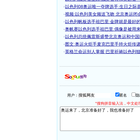
·
以色列08奥运唯一夺牌选手:生日之际喜获
·
视频:以色列美女频送飞吻 北京奥运闭
·
以色列帆板选手祖巴里:金牌就是最好
·
奥帆赛以色列选手祖巴里:偶像是被用
·
以色列总统佩雷斯盛赞北京奥运和中国巨
·
图文:奥运火炬手麦克巴里手持火炬传
·
英格兰命运别人掌握 巴里祈祷以色列狙击
用户：
匿名
*搜狗拼音输入法，中文处理