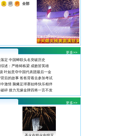
全部
更多>>
落定 中国蝉联头名突破历史
综述：严格铸栋梁 成败皆英雄
级 叶如意夺中国代表团最后一金
背后的故事 爸爸背着去参加考试
中激情 脑瘫足球赛始终快乐相伴
破碎 接力无缘金牌四将一言不发
更多>>
圣火在焰火中熄灭