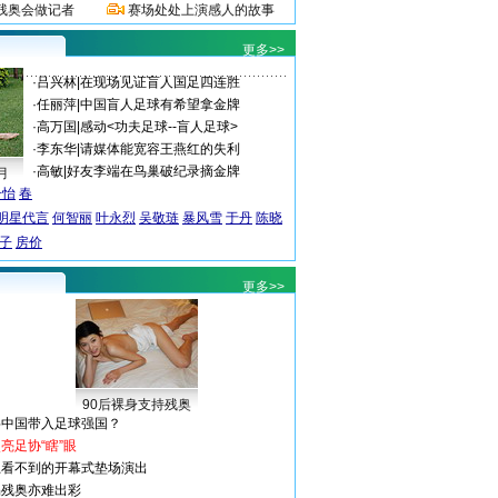
残奥会做记者
赛场处处上演感人的故事
更多>>
·
吕兴林
|
在现场见证盲人国足四连胜
·
任丽萍
|
中国盲人足球有希望拿金牌
·
高万国
|
感动<功夫足球--盲人足球>
·
李东华
|
请媒体能宽容王燕红的失利
·
高敏
|
好友李端在鸟巢破纪录摘金牌
月
子怡
春
明星代言
何智丽
叶永烈
吴敬琏
暴风雪
于丹
陈晓
子
房价
更多>>
90后裸身支持残奥
将中国带入足球强国？
亮足协“瞎”眼
上看不到的开幕式垫场演出
踢残奥亦难出彩