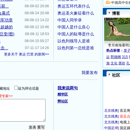
中德高中生
...
奥运五环代表什么
08-09-02 20:06
会幕式
奥运圣火象征着什么
08-08-24 20:48
博客
的军功章
中国人同学录
08-08-13 14:22
来超越的
中国人是什么良心
08-08-12 10:46
变(图)
中国人的耻辱是什么
08-08-11 18:53
递
以色列领导人是谁
08-04-15 00:27
李月南海看明
...
以色列第一总统是谁
07-11-17 14:26
热点标签：
章
更多关于
奥运 巴里
的新闻>>
运
郭德纲
315
旭
文化
票价
孔
我要发布
社区
我来说两句
隐藏地址
设为辩论话题
精华区
专家>>
辩论区
北京残奥
|
盲足
北京残奥
|
盲足点
北京残奥
|
电视
中国足球
|
国足