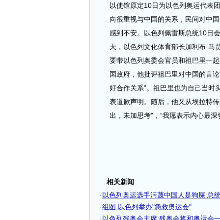
以使馆原定10日为以色列奥运代表
向很重视与中国的关系，民间对中国
感到不安。以色列佩雷斯总统10日
天，以色列文化体育部长加利布·马
要带以色列奥委会官员和祖巴里一起
国政府，他批评祖巴里对中国的言论“
好合作关系”。祖巴里也为自己当时
表道歉声明。随后，他又从埃拉特传
出，未加思考”，“我愿表示内心最深
相关新闻
·
以色列奥运选手污蔑中国人是狗屎 总统出
·
组图:以色列举办"急救奥运会"
·
以色列残奥会主席:残奥会将和奥运会