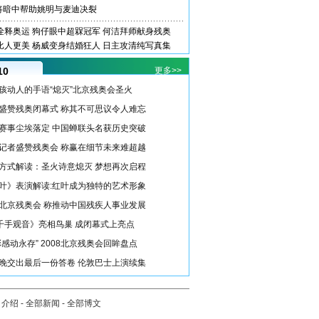
将暗中帮助姚明与麦迪决裂
诠释奥运
狗仔眼中超槑冠军
何洁拜师献身残奥
比人更美
杨威变身结婚狂人
日主攻清纯写真集
10
更多>>
孩动人的手语“熄灭”北京残奥会圣火
盛赞残奥闭幕式 称其不可思议令人难忘
赛事尘埃落定 中国蝉联头名获历史突破
记者盛赞残奥会 称赢在细节未来难超越
方式解读：圣火诗意熄灭 梦想再次启程
叶》表演解读:红叶成为独特的艺术形象
北京残奥会 称推动中国残疾人事业发展
《千手观音》亮相鸟巢 成闭幕式上亮点
彩感动永存” 2008北京残奥会回眸盘点
晚交出最后一份答卷 伦敦巴士上演续集
司介绍
-
全部新闻
-
全部博文