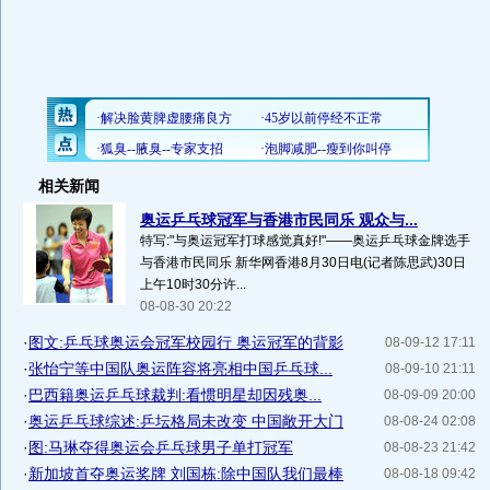
相关新闻
奥运乒乓球冠军与香港市民同乐 观众与...
特写:"与奥运冠军打球感觉真好!"——奥运乒乓球金牌选手
与香港市民同乐 新华网香港8月30日电(记者陈思武)30日
上午10时30分许...
08-08-30 20:22
·
图文:乒乓球奥运会冠军校园行 奥运冠军的背影
08-09-12 17:11
·
张怡宁等中国队奥运阵容将亮相中国乒乓球...
08-09-10 21:11
·
巴西籍奥运乒乓球裁判:看惯明星却因残奥...
08-09-09 20:00
·
奥运乒乓球综述:乒坛格局未改变 中国敞开大门
08-08-24 02:08
·
图:马琳夺得奥运会乒乓球男子单打冠军
08-08-23 21:42
·
新加坡首夺奥运奖牌 刘国栋:除中国队我们最棒
08-08-18 09:42