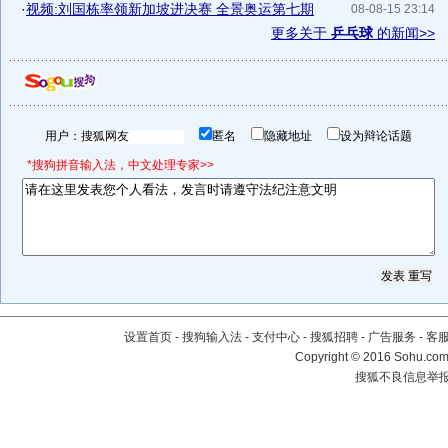
·
视频:刘国栋率领新加坡进决赛 全景奥运第七期
08-08-15 23:14
更多关于
乒乓球
的新闻>>
用户：
匿名
隐藏地址
设为辩论话题
*搜狗拼音输入法，中文处理专家>>
设置首页
-
搜狗输入法
-
支付中心
-
搜狐招聘
-
广告服务
-
客
Copyright
©
2016 Sohu.com 
搜狐不良信息举