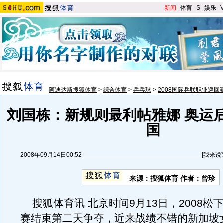
新闻
-
体育
-
S
-
娱乐
-
阿迪达斯搜狐体育
>
综合体育
>
乒乓球
>
2008国际乒联职业巡回
刘国栋：新规则最利帖雅娜 奥运
国
2008年09月14日00:52
[
我来说
来源：搜狐体育 作者：曾珍
搜狐体育讯 北京时间9月13日，2008松
赛结束第二天争夺，近来战绩不错的新加坡