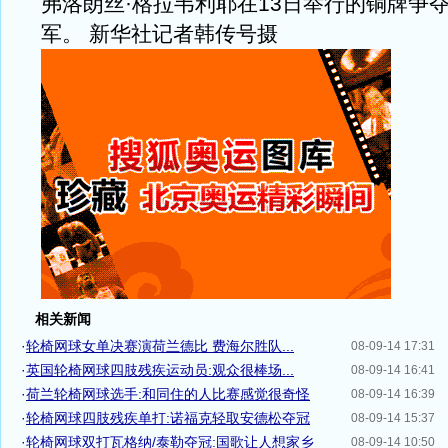
弗洛朗丝·格拉韦利耶在13日举行的铜牌争
军。 新华社记者韩传号摄
相关新闻
·
轮椅网球女单决赛演荷兰德比 费海尔胜队...
08-09-14 17:31
·
英国轮椅网球四肢残疾运动员:观众很棒场...
08-09-14 16:41
·
荷兰轮椅网球选手:和同住的人比赛感觉很奇怪
08-09-14 16:39
·
轮椅网球四肢残疾单打:诺福克轻取安德松夺冠
08-09-14 15:37
·
轮椅网球双打瓦格纳/泰勒夺冠:国歌让人想家乡
08-09-14 10:50