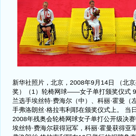
新华社照片，北京，2008年9月14日 （北
奖）（1）轮椅网球——女子单打颁奖仪式 9
兰选手埃丝特·费海尔（中）、科丽·霍曼（
手弗洛朗丝·格拉韦利耶在颁奖仪式上。 当
2008年残奥会轮椅网球女子单打公开级决
埃丝特·费海尔获得冠军，科丽·霍曼获得亚