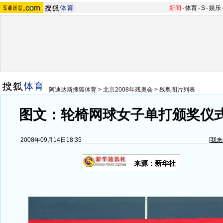
新闻
-
体育
-
S
-
娱乐
阿迪达斯搜狐体育
>
北京2008年残奥会
>
残奥图片列表
图文：轮椅网球女子单打颁奖仪式
2008年09月14日18:35
[
我来
来源：新华社