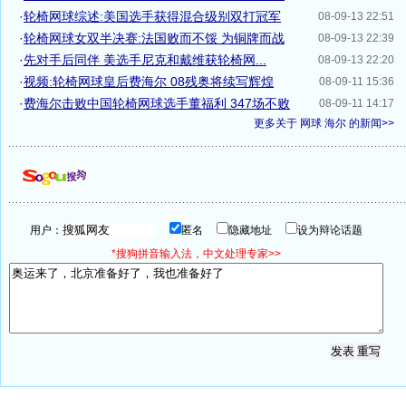
·
轮椅网球综述:美国选手获得混合级别双打冠军
08-09-13 22:51
·
轮椅网球女双半决赛:法国败而不馁 为铜牌而战
08-09-13 22:39
·
先对手后同伴 美选手尼克和戴维获轮椅网...
08-09-13 22:20
·
视频:轮椅网球皇后费海尔 08残奥将续写辉煌
08-09-11 15:36
·
费海尔击败中国轮椅网球选手董福利 347场不败
08-09-11 14:17
更多关于
网球 海尔
的新闻>>
用户：
匿名
隐藏地址
设为辩论话题
*搜狗拼音输入法，中文处理专家>>