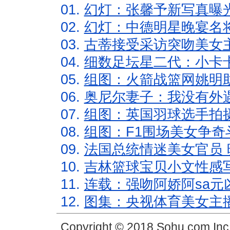
01.
幻灯：张馨予新写真曝
02.
幻灯：中德明星晚宴名
03.
古蒂接受采访突吻美女主
04.
细数足坛星二代：小卡卡
05.
组图：火箭战篮网姚明
06.
奥尼尔妻子：我没有外遇
07.
组图：英国羽球选手拍
08.
组图：F1围场美女争奇
09.
法国总统情迷美女官员 
10.
吉林篮球宝贝小文性感
11.
连载：强吻阿娇阿sa元
12.
图集：央视体育美女主
Copyright © 2018 Sohu.com In