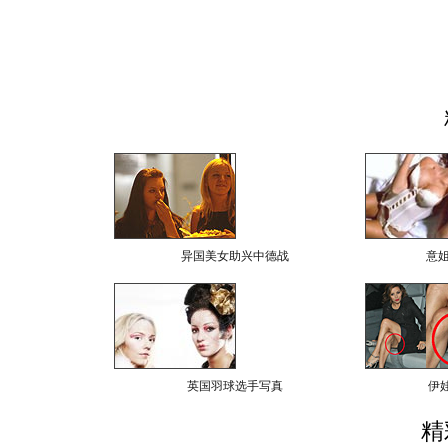
异国美女助兴中德战
意
英国羽球选手写真
伊
精