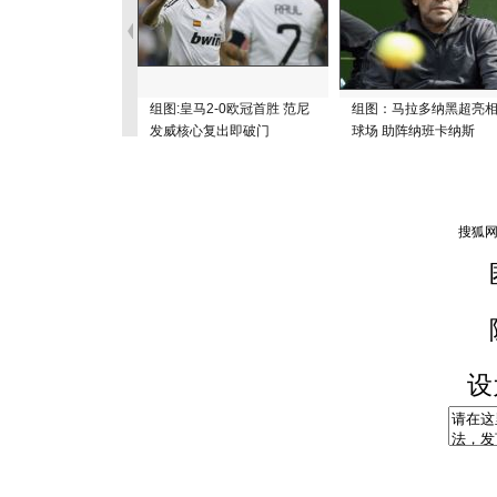
组图:皇马2-0欧冠首胜 范尼
组图：马拉多纳黑超亮
发威核心复出即破门
球场 助阵纳班卡纳斯
设