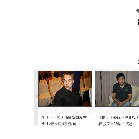
组图：上海大师赛新闻发布
组图：丁俊晖回沪备战
会 帅哥卡特接受采访
赛 接受专访陷入沉思