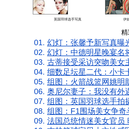
英国羽球选手写真
伊
精
01.
幻灯：张馨予新写真曝
02.
幻灯：中德明星晚宴名
03.
古蒂接受采访突吻美女主
04.
细数足坛星二代：小卡卡
05.
组图：火箭战篮网姚明
06.
奥尼尔妻子：我没有外遇
07.
组图：英国羽球选手拍
08.
组图：F1围场美女争奇
09.
法国总统情迷美女官员 