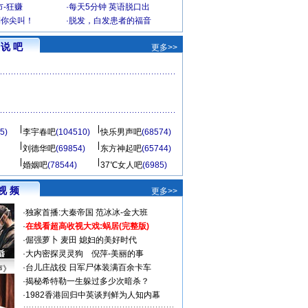
-狂赚
·
每天5分钟 英语脱口出
到你尖叫！
·
脱发，白发患者的福音
说 吧
更多>>
5)
李宇春吧
(104510)
快乐男声吧
(68574)
刘德华吧
(69854)
东方神起吧
(65744)
婚姻吧
(78544)
37℃女人吧
(6985)
视 频
更多>>
·
独家首播:大秦帝国
范冰冰-金大班
·
在线看超高收视大戏:
蜗居(完整版)
·
倔强萝卜
麦田
媳妇的美好时代
·
大内密探灵灵狗
倪萍-美丽的事
·
台儿庄战役 日军尸体装满百余卡车
声》
·
揭秘希特勒一生躲过多少次暗杀？
·
1982香港回归中英谈判鲜为人知内幕