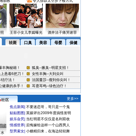
湘胎教
·
令人惊叹太空步下楼方式
密照
王菲小女儿李嫣曝光
酒井法子痛哭谢罪
更多>>
焦点新闻
|
不要迷恋哥，哥只是一个鬼
贴贴图图
|
英媒评出2009年度搞怪发明
娱乐旮旯
|
当红明星不仅仅是名利双收
情感世界
|
后悔嫁给这样一个山西男人
型男索女
|
小糖精归来，在海边轻轻舞
口水