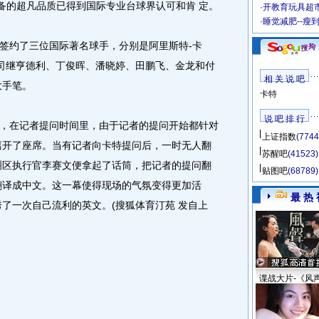
具备的超凡品质已得到国际专业台球界认可和肯 定。
·
开教育玩具超市
·
睡觉减肥--瘦
约了三位国际著名球手，分别是阿里斯特-卡
公司继亨德利、丁俊晖、潘晓婷、田鹏飞、金龙和付
相 关 说 吧
大手笔。
卡特
说 吧 排 行
在记者提问时间里，由于记者的提问开始都针对
上证指数
(7744
离开了座席。当有记者向卡特提问后，一时无人翻
苏醒吧
(41523)
洲区执行官李赛文便拿起了话筒，把记者的提问翻
贴图吧
(68789)
翻译成中文。这一幕使得现场的气氛变得更加活
最 热 
秀了一次自己流利的英文。(搜狐体育汀苑 发自上
谍战大片-《风