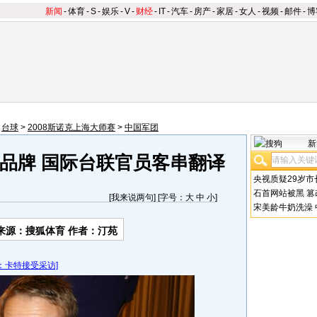
新闻
-
体育
-
S
-
娱乐
-
V
-
财经
-
IT
-
汽车
-
房产
-
家居
-
女人
-
视频
-
邮件
-
博
>
台球
>
2008斯诺克上海大师赛
>
中国军团
新
品牌 国际台联官员客串翻译
央视质疑29岁市
石首网站被黑
篡
[
我来说两句
] [字号：
大
中
小
]
宋美龄牛奶洗澡
来源：搜狐体育 作者：汀苑
：卡特接受采访]