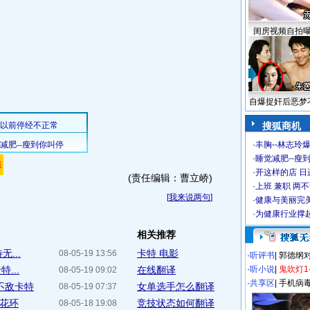
闺房视频自拍
自爆捉奸后恶梦
搜狐商机
·
丰胸--林志玲
·
睡觉减肥--瘦到
·
开这样的店 日进
(责任编辑：曹立峤)
·
上班 兼职 两
[
我来说两句
]
·
健康与美丽完
·
为健康行业撑
相关推荐
...
卡特 电影
08-05-19 13:56
·
听评书
|
郭德纲
...
在线翻译
·
听小说
|
鬼吹灯1
08-05-19 09:02
·
共享区
|
手机病
不敌卡特
女单选手怎么翻译
08-05-19 07:37
戴花环
竞技状态如何翻译
08-05-18 19:08