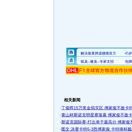
相关新闻
·
丁俊晖15万奖金捐灾区 傅家俊不敌卡特无
·
黄山杯斯诺克明星赛落幕 傅家俊不敌卡特
·
斯诺克国际赛-打出单干最高分 傅家俊
·
图文:决赛卡特5-3胜傅家俊 卡特捧杯