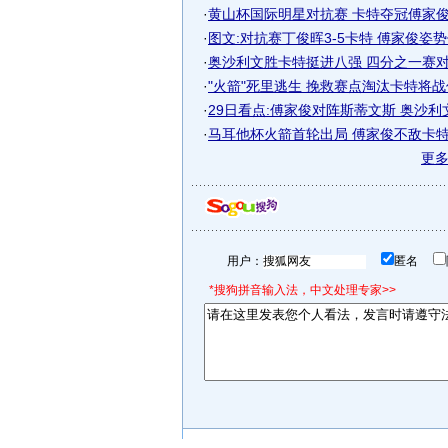
·
黄山杯国际明星对抗赛 卡特夺冠傅家俊屈
·
图文:对抗赛丁俊晖3-5卡特 傅家俊姿
·
奥沙利文胜卡特挺进八强 四分之一赛对阵
·
"火箭"死里逃生 挽救赛点淘汰卡特将
·
29日看点:傅家俊对阵斯蒂文斯 奥沙利
·
马耳他杯火箭首轮出局 傅家俊不敌卡特无
更
用户：
匿名
*搜狗拼音输入法，中文处理专家>>