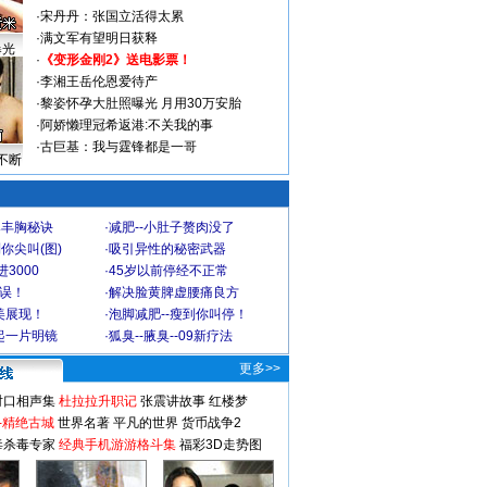
·
宋丹丹：张国立活得太累
·
满文军有望明日获释
曝光
·
《变形金刚2》送电影票！
·
李湘王岳伦恩爱待产
·
黎姿怀孕大肚照曝光 月用30万安胎
·
阿娇懒理冠希返港:不关我的事
·
古巨基：我与霆锋都是一哥
不断
爆丰胸秘诀
·
减肥--小肚子赘肉没了
你尖叫(图)
·
吸引异性的秘密武器
3000
·
45岁以前停经不正常
不误！
·
解决脸黄脾虚腰痛良方
美展现！
·
泡脚减肥--瘦到你叫停！
起一片明镜
·
狐臭--腋臭--09新疗法
更多>>
对口相声集
杜拉拉升职记
张震讲故事
红楼梦
-精绝古城
世界名著
平凡的世界
货币战争2
毒杀毒专家
经典手机游游格斗集
福彩3D走势图