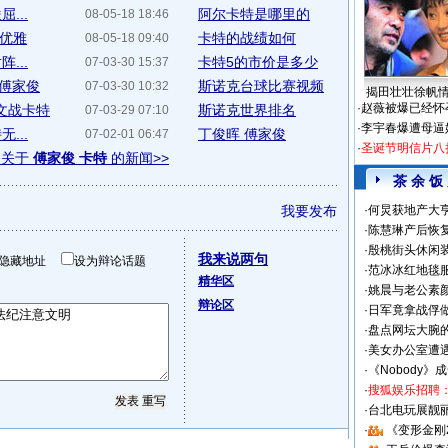
...
阿尔卡特是哪里的
08-05-18 18:46
势优雅
卡特的战绩如何
08-05-18 09:40
...
卡特5的市价是多少
07-03-30 15:37
战傅家俊
斯诺克台球比赛视频
07-03-30 10:32
揭田壮壮徐帆
·
赵薇被爆已经怀
文战卡特
斯诺克世界排名
07-03-29 07:10
·
李宇春爆遭母逼
...
丁俊晖 傅家俊
07-02-01 06:47
·
圣诞节明信片八
多关于
傅家俊 卡特
的新闻>>
茶 余 饭
我要发布
·
何炅获地产大亨
·
陈慧琳产后恢复
·
殷桃街头休闲装
我来说两句
隐藏地址
设为辩论话题
·
范冰冰红地毯
精华区
·
姚晨与老公素
辩论区
·
日军竟拿战俘
·
盘点网坛大腕
·
美女办公室遭
·
《Nobody》
·
搜狐娱乐招聘
·
台北电玩展靓丽S
·
《变形金刚