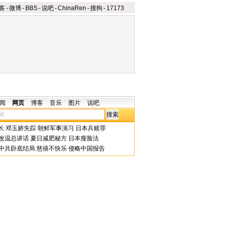
客
-
微博
-
BBS
-
说吧
-
ChinaRen
-
搜狗
-
17173
闻
网页
博客
音乐
图片
说吧
长
邓玉娇失踪
朝鲜军事演习
日本兵赎罪
改温总讲话
夏日减肥秘方
日本瘦脸法
中共卧底结局
慈禧不快乐
侵略中国报告