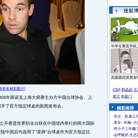
中学生乘直升机
高圆圆同居男友
看更多精彩图片]
CBA
郭晶晶
王
老大
年龄门
008年斯诺克上海大师赛主办方中国台球协会、上
召开了官方指定球桌的新闻发布会。
精彩推荐
·
关注：私幕公
·
美女--丰胸--
开赛是世界职业台联在中国境内举行的两大国际
·
穷小子三年赚
登陆中国后均选用了“星牌”台球桌作为官方指定比
·
会呼吸的 生态