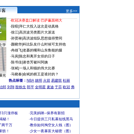
更多>>
·
欧冠决赛盘口解读 巴萨赢面稍大
·
段暄
|
拜仁大投入这次是动真格
·
徐江
|
高洪波另类图片大派送
·
孙贤禄
|
高洪波组队思想值得赞同
·
颜晓华
|
科比队友什么时候可支持他
上学
·
冉雄飞
|
老聂的嘴和山东鲁能的腿
·
马寅
|
陈忠和离开女排的日子
·
陈书佳
|
谢杏芳被叫阿姨
·
张斌
|
一场人和猫的伟大比赛
·
马晓春
|
俞斌的棋王是谁封的？
曝光
热点标签：
NBA
姚明
火箭
易建联
杜丽
治郅
刘翔
殷铁生
郎平
全明星
麦迪
于芬
欧冠
弗
开3只涨停板
·
完美妈咪--保养有新招
大揭秘！
·
今日提供三只私幕短线黑马
了两千万
·
教你如何掏空女人钱（图）
家纺！
·
少女一夜暴富大秘密（图）