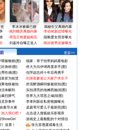
情史
李冰冰被爆已婚
揭秘生父离婚内幕
孕
·
揭刘晓庆离婚内幕
·
李幼斌新恋情曝光
婚
·
周迅王艳婆媳相见
·
陆毅爱女照首曝光
折
·
刘嘉玲自曝正造人
·
陈好新男友被曝光
 后
更多>>
喂猕猴桃(图)
·
独家：章子怡带妈妈看电影
好身材(图)
·
佟大为马伊琍再度牵手(图)
秀性感(图)
·
倪萍赵忠祥十年后再携手
服装皆为租赁
·
刘涛富豪老公为家产求生子
颜乘地铁被拍
·
舒淇醉酒瞬间惨被抓拍(图)
做活体解剖
·
实拍漂亮的地摊西施(组图)
的暴烈脾气
·
世界九大罪恶之城(组图)
遇灵异事件
·
李孝利新欢私密视频曝光
成命案导火索
·
孟庭苇可爱儿子最新照(图)
：加入我们吧！
·
点击进入搜狐娱乐影视库
howGirl
·
游戏史上最般配的十对情侣
2》送票！
·
张元首透露戒毒生活