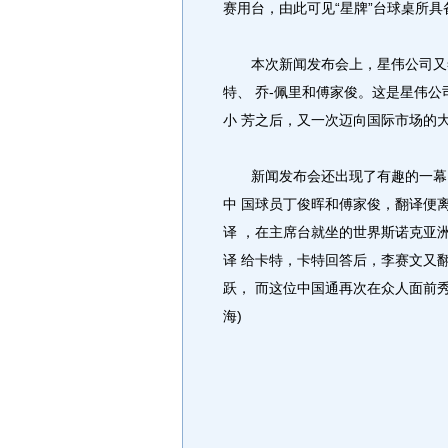
赛用台，由此可见“星牌”台球桌所
本次新闻发布会上，星伟公司又签
特、 乔-佩里和傅家俊。这是星伟
小 芳之后，又一次迈向国际市场的
新闻发布会还出现了有趣的一幕，
中 国球员丁俊晖和傅家俊，翻译便
译 ，在主席台就坐的世界斯诺克亚
译 给卡特，卡特回答后，李赛文又
跃， 而这位中国通再次在众人面前
海)