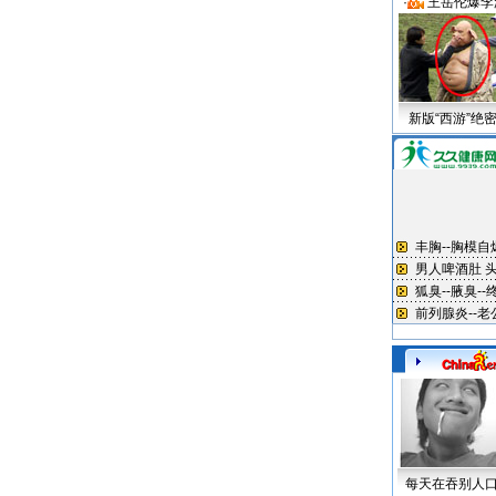
·
王岳伦爆李
新版“西游”绝
每天在吞别人