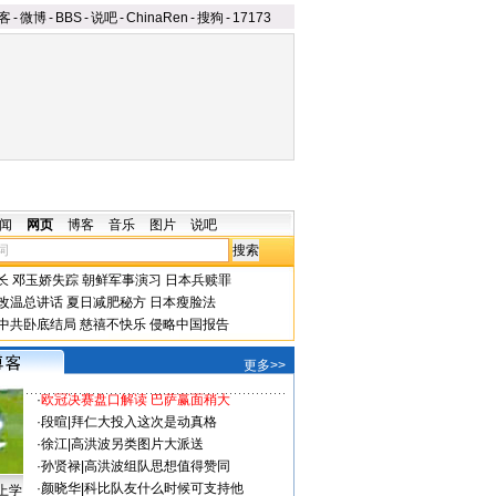
客
-
微博
-
BBS
-
说吧
-
ChinaRen
-
搜狗
-
17173
闻
网页
博客
音乐
图片
说吧
长
邓玉娇失踪
朝鲜军事演习
日本兵赎罪
改温总讲话
夏日减肥秘方
日本瘦脸法
中共卧底结局
慈禧不快乐
侵略中国报告
更多>>
·
欧冠决赛盘口解读 巴萨赢面稍大
·
段暄
|
拜仁大投入这次是动真格
·
徐江
|
高洪波另类图片大派送
·
孙贤禄
|
高洪波组队思想值得赞同
·
颜晓华
|
科比队友什么时候可支持他
上学