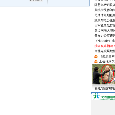
·
陈慧琳产后恢复
·
殷桃街头休闲装
·
范冰冰红地毯
·
姚晨与老公素
·
日军竟拿战俘
·
盘点网坛大腕
·
美女办公室遭
·
《Nobody》
·
搜狐娱乐招聘
·
台北电玩展靓丽S
·
《变形金刚
·
王岳伦爆李
新版“西游”绝