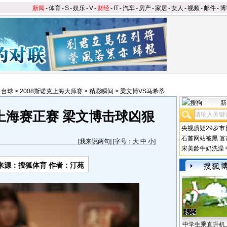
新闻
-
体育
-
S
-
娱乐
-
V
-
财经
-
IT
-
汽车
-
房产
-
家居
-
女人
-
视频
-
邮件
-
博
>
台球
>
2008斯诺克上海大师赛
>
精彩瞬间
>
梁文博VS马希蒂
新
上海赛正赛 梁文博击球凶狠
央视质疑29岁市
石首网站被黑
篡
[
我来说两句
] [字号：
大
中
小
]
宋美龄牛奶洗澡
来源：搜狐体育 作者：汀苑
中学生乘直升机