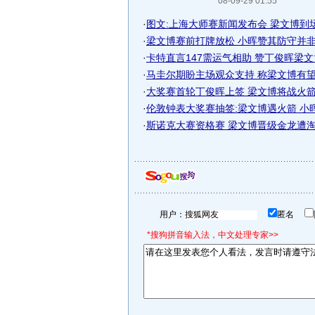
08-09-29 01:55
·
图文:上海大师赛新闻发布会 梁文博到
·
梁文博赛前打牌放松 小晖赞其防守并非一
·
卡特直言147需运气相助 赞丁俊晖梁
·
马圭尔期盼主场观众支持 称梁文博有望战
·
大奖赛首轮丁俊晖上签 梁文博将战火箭寻
·
伦敦钟表大奖赛抽签:梁文博遇火箭 小
·
斯诺克大赛资格赛 梁文博晋级金龙遭
用户：
匿名
*搜狗拼音输入法，中文处理专家>>