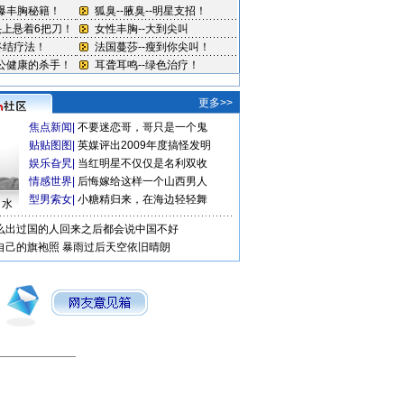
更多>>
焦点新闻
|
不要迷恋哥，哥只是一个鬼
贴贴图图
|
英媒评出2009年度搞怪发明
娱乐旮旯
|
当红明星不仅仅是名利双收
情感世界
|
后悔嫁给这样一个山西男人
型男索女
|
小糖精归来，在海边轻轻舞
口水
么出过国的人回来之后都会说中国不好
自己的旗袍照
暴雨过后天空依旧晴朗