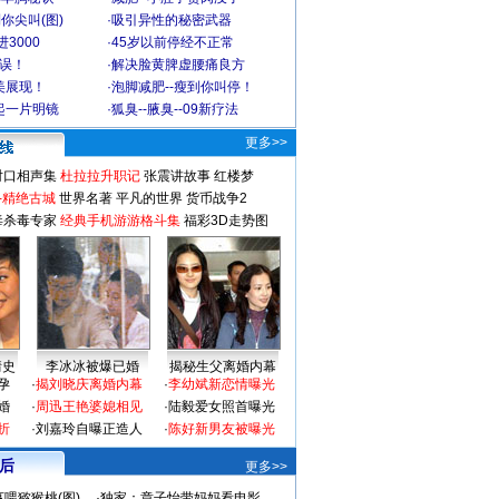
你尖叫(图)
·
吸引异性的秘密武器
3000
·
45岁以前停经不正常
不误！
·
解决脸黄脾虚腰痛良方
美展现！
·
泡脚减肥--瘦到你叫停！
起一片明镜
·
狐臭--腋臭--09新疗法
更多>>
对口相声集
杜拉拉升职记
张震讲故事
红楼梦
-精绝古城
世界名著
平凡的世界
货币战争2
毒杀毒专家
经典手机游游格斗集
福彩3D走势图
情史
李冰冰被爆已婚
揭秘生父离婚内幕
孕
·
揭刘晓庆离婚内幕
·
李幼斌新恋情曝光
婚
·
周迅王艳婆媳相见
·
陆毅爱女照首曝光
折
·
刘嘉玲自曝正造人
·
陈好新男友被曝光
 后
更多>>
喂猕猴桃(图)
·
独家：章子怡带妈妈看电影