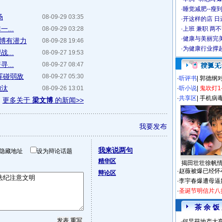
·
睡觉减肥--瘦到
场
08-09-29 03:35
·
开这样的店 日进
...
08-09-29 03:28
·
上班 兼职 两
·
健康与美丽完
文博有潜力
08-09-28 19:46
·
为健康行业撑
...
08-09-27 19:53
...
08-09-27 08:47
晖碰弱敌
08-09-27 05:30
·
听评书
|
郭德纲
淘汰
08-09-26 13:01
·
听小说
|
鬼吹灯1
·
共享区
|
手机病
更多关于
梁文博
的新闻>>
我要发布
我来说两句
隐藏地址
设为辩论话题
精华区
揭田壮壮徐帆
·
赵薇被爆已经怀
辩论区
·
李宇春爆遭母逼
·
圣诞节明信片八
茶 余 饭
·
何炅获地产大亨