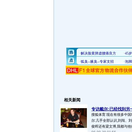
相关新闻
专访戴尔:已经找到另一
搜狐体育:现在有很多中国
尔:几乎全部认识,刘闯、
俊晖还有梁文博,我都与他们