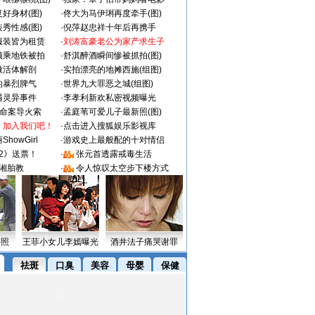
好身材(图)
·
佟大为马伊琍再度牵手(图)
秀性感(图)
·
倪萍赵忠祥十年后再携手
服装皆为租赁
·
刘涛富豪老公为家产求生子
颜乘地铁被拍
·
舒淇醉酒瞬间惨被抓拍(图)
做活体解剖
·
实拍漂亮的地摊西施(组图)
的暴烈脾气
·
世界九大罪恶之城(组图)
遇灵异事件
·
李孝利新欢私密视频曝光
成命案导火索
·
孟庭苇可爱儿子最新照(图)
：加入我们吧！
·
点击进入搜狐娱乐影视库
howGirl
·
游戏史上最般配的十对情侣
2》送票！
·
张元首透露戒毒生活
湘胎教
·
令人惊叹太空步下楼方式
密照
王菲小女儿李嫣曝光
酒井法子痛哭谢罪