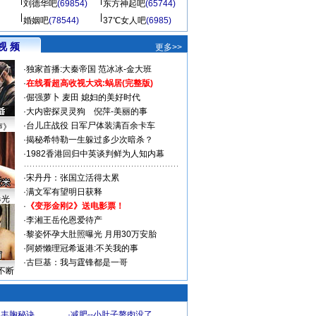
刘德华吧
(69854)
东方神起吧
(65744)
婚姻吧
(78544)
37℃女人吧
(6985)
视 频
更多>>
·
独家首播:大秦帝国
范冰冰-金大班
·
在线看超高收视大戏:
蜗居(完整版)
·
倔强萝卜
麦田
媳妇的美好时代
·
大内密探灵灵狗
倪萍-美丽的事
·
台儿庄战役 日军尸体装满百余卡车
声》
·
揭秘希特勒一生躲过多少次暗杀？
·
1982香港回归中英谈判鲜为人知内幕
·
宋丹丹：张国立活得太累
·
满文军有望明日获释
曝光
·
《变形金刚2》送电影票！
·
李湘王岳伦恩爱待产
·
黎姿怀孕大肚照曝光 月用30万安胎
·
阿娇懒理冠希返港:不关我的事
·
古巨基：我与霆锋都是一哥
不断
爆丰胸秘诀
·
减肥--小肚子赘肉没了