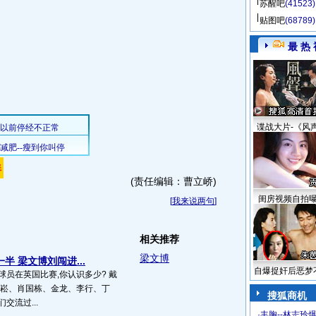
苏醒吧
(41523)
贴图吧
(68789)
最 热 
谍战大片-《风
(责任编辑：曹立峤)
闺房视频自拍
[
我来说两句
]
相关推荐
梁文博
半 梁文博刘闯进...
自爆捉奸后恶梦
球员在英国比赛,你认识多少? 戴
刘崧、肖国栋、金龙、李行、丁
搜狐商机
交流过...
·
丰胸--林志玲