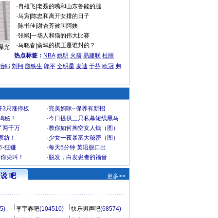
·
冉雄飞
|
老聂的嘴和山东鲁能的腿
·
马寅
|
陈忠和离开女排的日子
·
陈书佳
|
谢杏芳被叫阿姨
·
张斌
|
一场人和猫的伟大比赛
·
马晓春
|
俞斌的棋王是谁封的？
曝光
热点标签：
NBA
姚明
火箭
易建联
杜丽
治郅
刘翔
殷铁生
郎平
全明星
麦迪
于芬
欧冠
弗
开3只涨停板
·
完美妈咪--保养有新招
大揭秘！
·
今日提供三只私幕短线黑马
了两千万
·
教你如何掏空女人钱（图）
家纺！
·
少女一夜暴富大秘密（图）
-狂赚
·
每天5分钟 英语脱口出
到你尖叫！
·
脱发，白发患者的福音
说 吧
更多>>
5)
李宇春吧
(104510)
快乐男声吧
(68574)