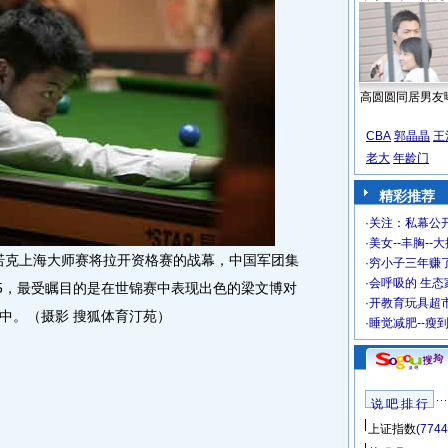
高圆圆同居男友
CBA
郭晶晶
王
老大
年龄门
精彩推荐
·
关注：私幕公
·
美女--丰胸--
斯诺克上海大师赛将拉开资格赛的战幕，中国军团集
·
穷小子三年赚
·
会呼吸的 生态
45，最受瞩目的是在世锦赛中表现出色的梁文博对
·
开教育玩具超市
中。（摄影 搜狐体育汀苑）
·
睡觉减肥--瘦
说 吧 排 行
上证指数
(7744