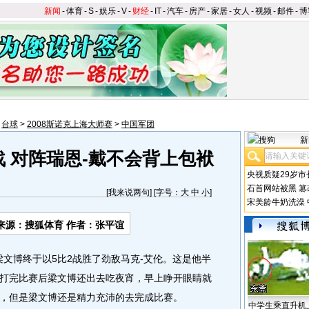
新闻
-
体育
-
S
-
娱乐
-
V
-
财经
-
IT
-
汽车
-
房产
-
家居
-
女人
-
视频
-
邮件
-
博
>
台球
>
2008斯诺克上海大师赛
>
中国军团
新
 对阵瑞恩-戴不会背上包袱
央视质疑29岁市
石首网站被黑
篡
[
我来说两句
] [字号：
大
中
小
]
宋美龄牛奶洗澡
来源：搜狐体育 作者：张平谊
文博终于以5比2战胜了劲敌马克-艾伦。这是他半
打完比赛后梁文博还出去吃夜宵，早上睁开眼睛就
，但是梁文博还是精力充沛的去完成比赛。
中学生乘直升机