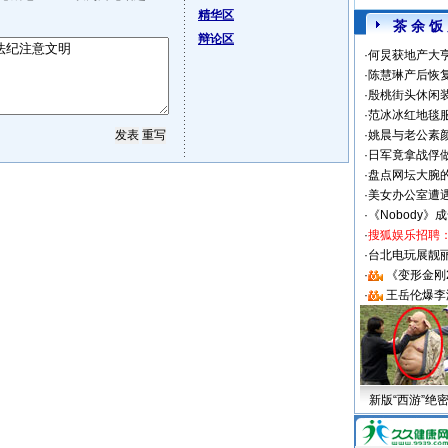
精华区
茶 余 饭
辩论区
·
何炅获地产大亨
·
陈慧琳产后恢复
·
殷桃街头休闲装
·
范冰冰红地毯
·
姚晨与老公素
·
日军竟拿战俘
·
盘点网坛大腕
·
美女办公室遭
·
《Nobody》
·
搜狐娱乐招聘
·
台北电玩展靓丽S
·
《变形金刚
·
王岳伦爆李
新版“西游”绝