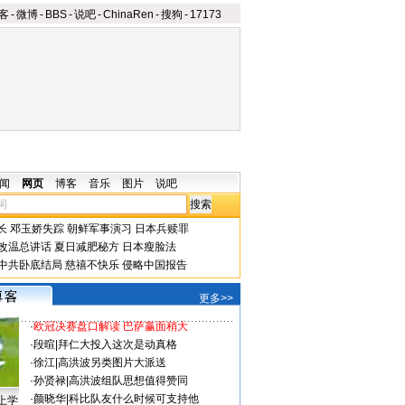
客
-
微博
-
BBS
-
说吧
-
ChinaRen
-
搜狗
-
17173
闻
网页
博客
音乐
图片
说吧
长
邓玉娇失踪
朝鲜军事演习
日本兵赎罪
改温总讲话
夏日减肥秘方
日本瘦脸法
中共卧底结局
慈禧不快乐
侵略中国报告
更多>>
·
欧冠决赛盘口解读 巴萨赢面稍大
·
段暄
|
拜仁大投入这次是动真格
·
徐江
|
高洪波另类图片大派送
·
孙贤禄
|
高洪波组队思想值得赞同
·
颜晓华
|
科比队友什么时候可支持他
上学