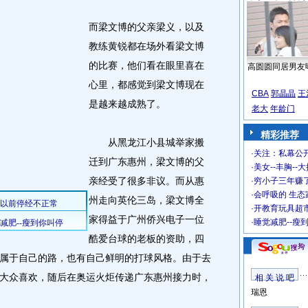
而梁文博的父亲梁义，以及
教练黄锐都在场外看梁文博
的比赛，他们看在眼里喜在
高圆圆同居男友
心里，都感觉到梁文博现在
CBA
郭晶晶
王
是越来越成熟了。
老大
年龄门
精彩推荐
从黑龙江小县城举家搬
·
关注：私幕公
迁到广东惠州，梁文博的父
·
美女--丰胸--
亲经受了很多非议。而从惠
·
穷小子三年赚
·
会呼吸的 生态
州走向英伦三岛，梁文博全
·
开教育玩具超市
家得益于广州侨兴电子一位
·
睡觉减肥--瘦
酷爱台球的老板的资助，四
属于自己的路，也有自己鲜明的打球风格。由于去
大众喜欢，随后在奥运火炬传递广东惠州接力时，
相 关 说 吧
瑞恩