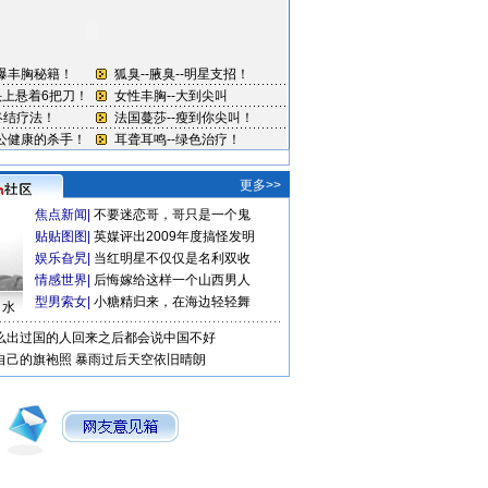
更多>>
焦点新闻
|
不要迷恋哥，哥只是一个鬼
贴贴图图
|
英媒评出2009年度搞怪发明
娱乐旮旯
|
当红明星不仅仅是名利双收
情感世界
|
后悔嫁给这样一个山西男人
型男索女
|
小糖精归来，在海边轻轻舞
口水
么出过国的人回来之后都会说中国不好
自己的旗袍照
暴雨过后天空依旧晴朗