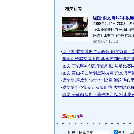
相关新闻
组图:梁文博1-2不敌墨
2008年6月4日,200
心体育馆进行.在一场比赛
位选手比赛中. (中体在线图片
08-06-04 17:52
·
庞卫国:梁文博创罕见高分 用实力赢比
·
希金斯给梁文博上课 学会控制母球才能控
·
图文:丁俊晖4-0横扫瑞恩-戴 两场比赛
·
图文:黄山杯国际明星对抗赛 梁文博等
·
梁文博:喜欢和"火箭"打比赛 输给他心
·
梁文博出色状态让火箭吃惊 大赞比赛将属
·
瑞恩:美朝两队将上演进攻之战 对比赛
用户：
匿名