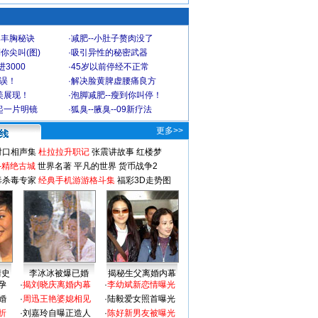
爆丰胸秘诀
·
减肥--小肚子赘肉没了
你尖叫(图)
·
吸引异性的秘密武器
3000
·
45岁以前停经不正常
不误！
·
解决脸黄脾虚腰痛良方
美展现！
·
泡脚减肥--瘦到你叫停！
起一片明镜
·
狐臭--腋臭--09新疗法
更多>>
对口相声集
杜拉拉升职记
张震讲故事
红楼梦
-精绝古城
世界名著
平凡的世界
货币战争2
毒杀毒专家
经典手机游游格斗集
福彩3D走势图
情史
李冰冰被爆已婚
揭秘生父离婚内幕
孕
·
揭刘晓庆离婚内幕
·
李幼斌新恋情曝光
婚
·
周迅王艳婆媳相见
·
陆毅爱女照首曝光
折
·
刘嘉玲自曝正造人
·
陈好新男友被曝光