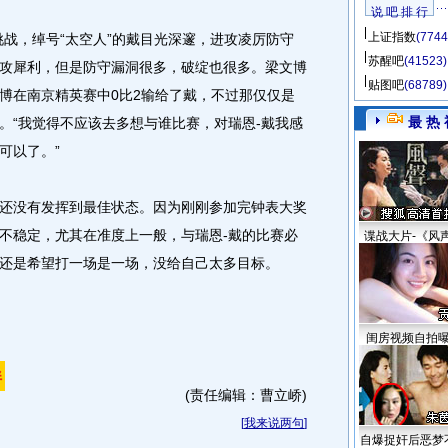
说 吧 排 行
上证指数
(7744
，绰号“太空人”的戴目光深邃，进攻凌厉防守
苏醒吧
(41523)
攻犀利，但是防守漏洞很多，破绽也很多。梁文博
贴图吧
(68789)
博在南京精英赛中0比2输给了戴，不过那仅仅是
最 热 
。“我觉得不应该去多想与谁比赛，对瑞恩-戴我感
可以了。”
没有发挥到最佳状态。因为刚刚参加完钟表大奖
不稳定，尤其在准度上一般，与瑞恩-戴的比赛必
谍战大片-《风
还是希望打一场是一场，没给自己太多目标。
闺房视频自拍
(责任编辑：曹立峤)
[
我来说两句
]
自爆捉奸后恶梦