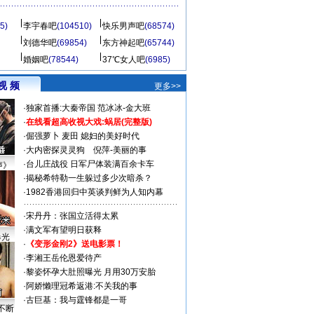
5)
李宇春吧
(104510)
快乐男声吧
(68574)
刘德华吧
(69854)
东方神起吧
(65744)
婚姻吧
(78544)
37℃女人吧
(6985)
视 频
更多>>
·
独家首播:大秦帝国
范冰冰-金大班
·
在线看超高收视大戏:
蜗居(完整版)
·
倔强萝卜
麦田
媳妇的美好时代
·
大内密探灵灵狗
倪萍-美丽的事
·
台儿庄战役 日军尸体装满百余卡车
声》
·
揭秘希特勒一生躲过多少次暗杀？
·
1982香港回归中英谈判鲜为人知内幕
·
宋丹丹：张国立活得太累
·
满文军有望明日获释
曝光
·
《变形金刚2》送电影票！
·
李湘王岳伦恩爱待产
·
黎姿怀孕大肚照曝光 月用30万安胎
·
阿娇懒理冠希返港:不关我的事
·
古巨基：我与霆锋都是一哥
不断