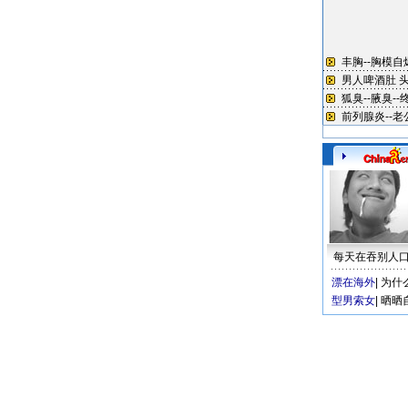
每天在吞别人
漂在海外
|
为什
型男索女
|
晒晒