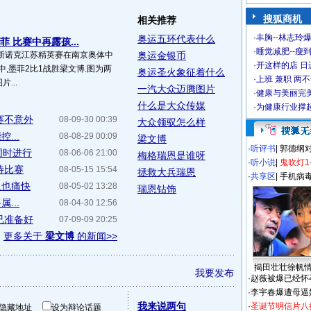
搜狐商机
相关推荐
·
丰胸--林志玲
奥运五环代表什么
菲 比赛中再露孩...
·
睡觉减肥--瘦到
8世界斯诺克江苏精英赛在南京奥体中
奥运金银币
·
开这样的店 日进
中,墨菲2比1战胜梁文博.图为两
奥运圣火象征着什么
·
上班 兼职 两
...
一汽大众迈腾图片
·
健康与美丽完
什么是大众传媒
·
为健康行业撑
赛不意外
08-09-30 00:39
大众领驭怎么样
...
08-08-29 00:09
梁文博
·
听评书
|
郭德纲
同时进行
08-06-06 21:00
梅格瑞恩是谁呀
·
听小说
|
鬼吹灯1
待比赛
08-05-15 15:54
拯救大兵瑞恩
·
共享区
|
手机病
里也痛快
08-05-02 13:28
瑞恩钻饰
...
08-04-30 12:56
已准备好
07-09-09 20:25
更多关于
梁文博
的新闻>>
揭田壮壮徐帆
我要发布
·
赵薇被爆已经怀
·
李宇春爆遭母逼
我来说两句
·
圣诞节明信片八
隐藏地址
设为辩论话题