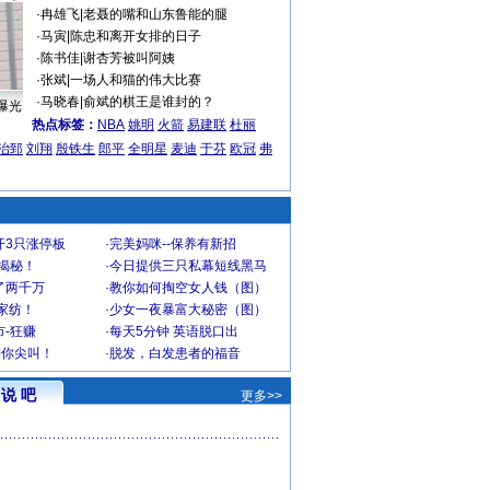
·
冉雄飞
|
老聂的嘴和山东鲁能的腿
·
马寅
|
陈忠和离开女排的日子
·
陈书佳
|
谢杏芳被叫阿姨
·
张斌
|
一场人和猫的伟大比赛
·
马晓春
|
俞斌的棋王是谁封的？
曝光
热点标签：
NBA
姚明
火箭
易建联
杜丽
治郅
刘翔
殷铁生
郎平
全明星
麦迪
于芬
欧冠
弗
开3只涨停板
·
完美妈咪--保养有新招
大揭秘！
·
今日提供三只私幕短线黑马
了两千万
·
教你如何掏空女人钱（图）
家纺！
·
少女一夜暴富大秘密（图）
-狂赚
·
每天5分钟 英语脱口出
到你尖叫！
·
脱发，白发患者的福音
说 吧
更多>>