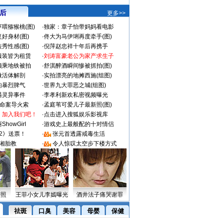
 后
更多>>
喂猕猴桃(图)
·
独家：章子怡带妈妈看电影
好身材(图)
·
佟大为马伊琍再度牵手(图)
秀性感(图)
·
倪萍赵忠祥十年后再携手
服装皆为租赁
·
刘涛富豪老公为家产求生子
颜乘地铁被拍
·
舒淇醉酒瞬间惨被抓拍(图)
做活体解剖
·
实拍漂亮的地摊西施(组图)
的暴烈脾气
·
世界九大罪恶之城(组图)
遇灵异事件
·
李孝利新欢私密视频曝光
成命案导火索
·
孟庭苇可爱儿子最新照(图)
：加入我们吧！
·
点击进入搜狐娱乐影视库
howGirl
·
游戏史上最般配的十对情侣
2》送票！
·
张元首透露戒毒生活
湘胎教
·
令人惊叹太空步下楼方式
密照
王菲小女儿李嫣曝光
酒井法子痛哭谢罪