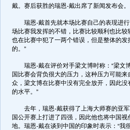
戴。赛后获胜的瑞恩-戴出席了新闻发布会。
瑞恩-戴首先就本场比赛自己的表现进行
场比赛我发挥的不错，比赛比较顺利也比较
也在比赛中犯了一两个错误，但是整体的发
的。”
瑞恩-戴在评价对手梁文博时称：“梁文
国比赛会背负很大的压力，这种压力可能来
众，梁文博在比赛中没有完全放开，因此没
的水平。”
去年，瑞恩-戴获得了上海大师赛的亚军
国公开赛上打进了四强，因此他也将中国视
地。瑞恩-戴在谈到中国的印象时表示：“我