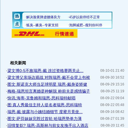
相关新闻
·
梁文博0-5不敌瑞恩-戴 连过资格赛两关止...
08-10-01 21:40
·
梁文博父亲场边观战 对阵瑞恩-戴不会背上包袱
08-09-30 16:52
·
图文:斯诺克大师当足球明星 瑞恩-戴身姿矫健
08-09-29 15:16
·
梅格-瑞恩坦言离婚是种解脱 称前夫是感情骗子
08-09-25 11:19
·
快讯:海蒂-克鲁姆和瑞恩-思科瑞特献唱
08-09-22 09:04
·
图:真人秀最佳主持人提名者瑞恩-思科瑞特
08-09-22 05:48
·
瑞恩-戴:披露与小姨结婚细节 度蜜月竟坐...
08-09-16 08:42
·
图文:萨芬妹妹完胜过首轮 哈瑞恩势单力薄
08-08-27 01:39
·
旧情复炽? 瑞恩-高斯林与前女友挽手出入酒店
08-08-20 11:45