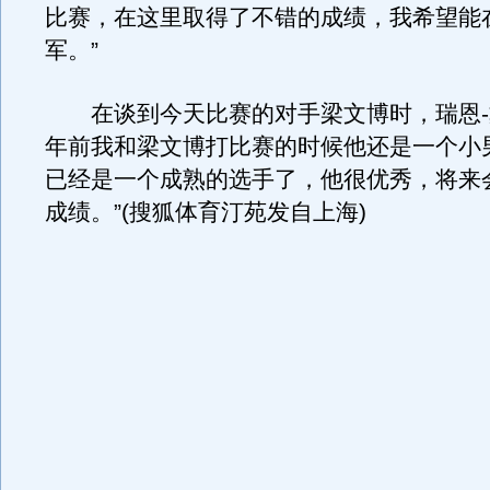
比赛，在这里取得了不错的成绩，我希望能
军。”
在谈到今天比赛的对手梁文博时，瑞恩-
年前我和梁文博打比赛的时候他还是一个小
已经是一个成熟的选手了，他很优秀，将来
成绩。”(搜狐体育汀苑发自上海)