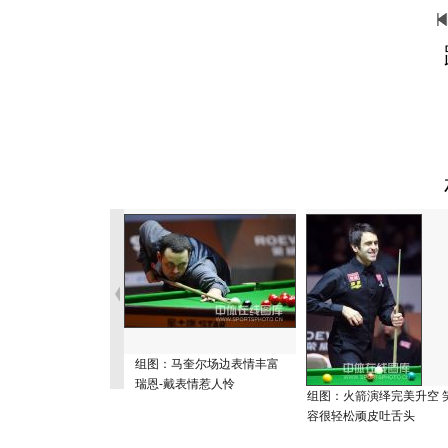
组图：马奎尔场边表情丰富
瑞恩-戴表情惹人怜
组图：火箭演绎完美升空 
容很轻松顽皮吐舌头