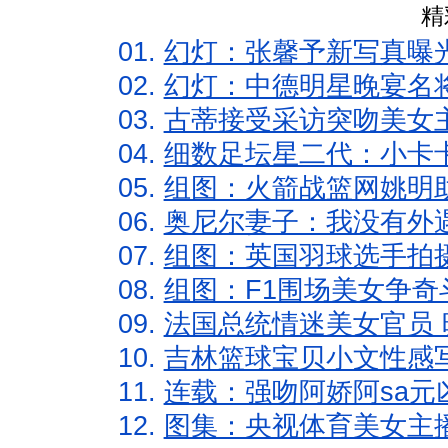
精
01.
幻灯：张馨予新写真曝
02.
幻灯：中德明星晚宴名
03.
古蒂接受采访突吻美女主
04.
细数足坛星二代：小卡卡
05.
组图：火箭战篮网姚明
06.
奥尼尔妻子：我没有外遇
07.
组图：英国羽球选手拍
08.
组图：F1围场美女争奇
09.
法国总统情迷美女官员 
10.
吉林篮球宝贝小文性感
11.
连载：强吻阿娇阿sa元
12.
图集：央视体育美女主