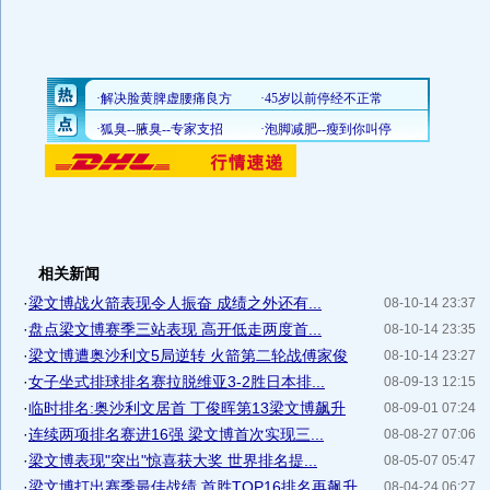
相关新闻
·
梁文博战火箭表现令人振奋 成绩之外还有...
08-10-14 23:37
·
盘点梁文博赛季三站表现 高开低走两度首...
08-10-14 23:35
·
梁文博遭奥沙利文5局逆转 火箭第二轮战傅家俊
08-10-14 23:27
·
女子坐式排球排名赛拉脱维亚3-2胜日本排...
08-09-13 12:15
·
临时排名:奥沙利文居首 丁俊晖第13梁文博飙升
08-09-01 07:24
·
连续两项排名赛进16强 梁文博首次实现三...
08-08-27 07:06
·
梁文博表现"突出"惊喜获大奖 世界排名提...
08-05-07 05:47
·
梁文博打出赛季最佳战绩 首胜TOP16排名再飙升
08-04-24 06:27