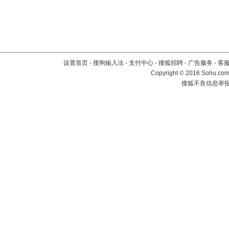
设置首页
-
搜狗输入法
-
支付中心
-
搜狐招聘
-
广告服务
-
客
Copyright
©
2016 Sohu.com 
搜狐不良信息举