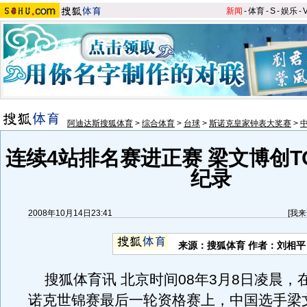
新闻
-
体育
-
S
-
娱乐
-
阿迪达斯搜狐体育
>
综合体育
>
台球
>
斯诺克皇家钟表大奖赛
>
连续4站排名赛进正赛 梁文博创T
纪录
2008年10月14日23:41
[
我来
来源：搜狐体育 作者：刘相平
搜狐体育讯 北京时间08年3月8日凌晨，在
诺克世锦赛最后一轮资格赛上，中国选手梁文