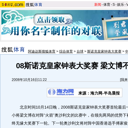
新闻
-
体育
-
S
-
娱乐
-
阿迪达斯搜狐体育
>
综合体育
>
台球
>
斯诺克皇家钟表大奖赛
>
08斯诺克皇家钟表大奖赛 梁文博不
2008年10月16日11:22
[
我来
来源：海力网-半岛晨报
北京时间10月14日晚，2008斯诺克皇家钟表大奖赛首轮最后
小将梁文博在对阵“火箭”奥沙利文的比赛中，在领先两局的优势下
终无缘大奖赛下一轮。下一轮奥沙利文将对阵中国香港选手傅家俊