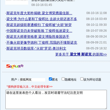
协会评选的最佳新人奖还不知情...
08-10-16 01:45
·
斯诺克年度大奖昨揭晓 梁文博荣膺最佳新...
08-10-16 11:08
·
梁文博:为什么要和丁俊晖比 去超火箭还差不多
08-10-16 03:49
·
斯诺克超级联赛遭横扫 丁俊晖被"火箭"射穿
08-10-11 09:30
·
中国斯诺克仍未突破瓶颈 丁俊晖低迷梁文...
08-10-07 09:26
·
斯诺克大师赛资格赛 梁文博险胜泰国选手
08-09-30 09:24
·
不像火箭更像亨德利 丁俊晖:骂我的不懂斯诺克
08-09-09 21:01
·
斯诺克球员数据库-"火箭"罗尼-奥沙利文
08-05-29 18:32
更多关于
梁文博 斯诺克
的新闻>>
用户：
匿名
隐藏地址
设为辩论话题
*搜狗拼音输入法，中文处理专家>>