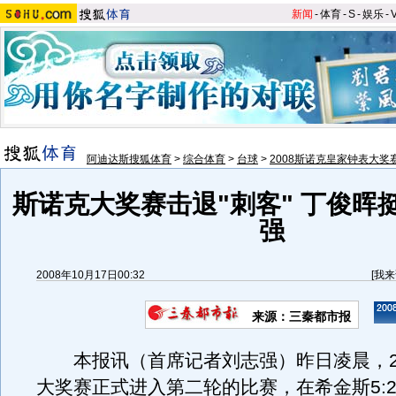
新闻
-
体育
-
S
-
娱乐
-
阿迪达斯搜狐体育
>
综合体育
>
台球
>
2008斯诺克皇家钟表大奖
斯诺克大奖赛击退"刺客" 丁俊晖
强
2008年10月17日00:32
[
我来
来源：三秦都市报
本报讯（首席记者刘志强）昨日凌晨，20
大奖赛正式进入第二轮的比赛，在希金斯5: