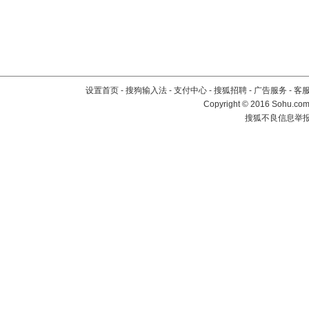
设置首页
-
搜狗输入法
-
支付中心
-
搜狐招聘
-
广告服务
-
客
Copyright
©
2016 Sohu.com 
搜狐不良信息举