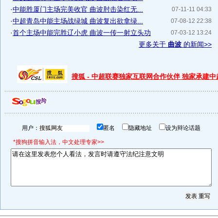
·
中能胜厦门主场完美收官 曲波肘击染红无...
07-11-11 04:33
·
中超青岛中能主场战绿城 曲波复出欲拿绿...
07-08-12 22:38
·
首个主场中能完胜辽小虎 曲波一传一射立头功
07-03-12 13:24
更多关于
曲波
的新闻>>
搜狐 - 中超联赛独家互联网合作伙伴 独家承建
用户：
匿名
隐藏地址
设为辩论话题
*搜狗拼音输入法，中文处理专家>>